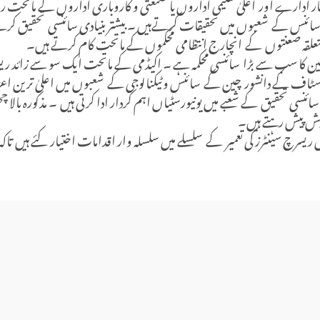
 ادارے اور اعلیٰ تعلیمی اداروں یا صنعتی و کاروباری اداروں کے ماتحت 
ائنس کے شعبوں میں تحقیقات کرتےہیں ۔ بیشتر بنیادی سائنسی تحقیق کرنے
علقہ صعنتوں کے انچارج انتظامی محکموں کے ماتحت کام کرتے ہیں۔
 کا سب سے بڑا سائنسی محکمہ ہے ۔ اکیڈمی کے ماتحت ایک سو سے زائد ریسرچ 
اسٹاف کے دانشور چین کے سائنس وٹیکنالوجی کے شعبوں میں اعلیٰ ترین اع
سی تحقیق کے شعبے میں یونیورسٹیاں اہم کردار ادا کرتی ہیں ۔ مذکورہ بالا چھ
پیش پیش رہتے ہیں۔
سرچ سینٹرز کی تعمیر کے سلسلے میں سلسلہ وار اقدامات اختیار کئے ہیں تاکہ 