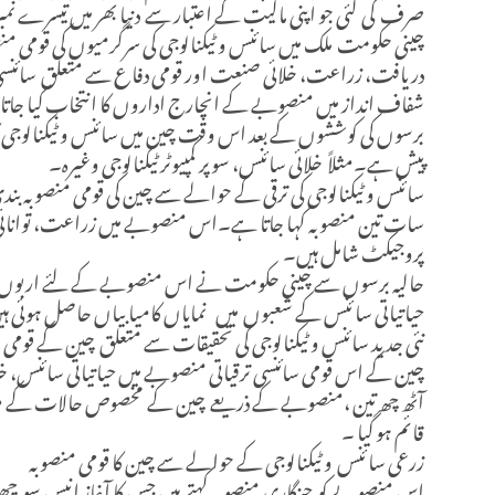
صرف کی گئی جو اپنی مالیت کے اعتبار سے دنیا بھر میں تیسرے نمبر
چینی حکومت ملک میں سائنس و ٹیکنالوجی کی سرگرمیوں کی قومی منص
دریافت، زراعت، خلائی صنعت اور قومی دفاع سے متعلق سائنسی
شفاف انداز میں منصوبے کے انچارج اداروں کا انتخاب کیا جات
برسوں کی کوششوں کے بعد اس وقت چین میں سائنس و ٹیکنالوجی کا جا
پیش ہے۔مثلاً خلائی سائنس، سوپر کمپیوٹر ٹیکنالوجی وغیرہ۔
سائنس و ٹیکنالوجی کی ترقی کے حوالے سے چین کی قومی منصوبہ 
سات تین منصوبہ کہا جاتا ہے۔اس منصوبے میں زراعت، توانائی،
پروجیکٹ شامل ہیں۔
حالیہ برسوں سے چینی حکومت نے اس منصوبے کے لئے اربوں یوا
حیاتیاتی سا ئنس کے شعبوں میں نمایاں کامیابیاں حاصل ہوئی ہ
نئی جدید سائنس و ٹیکنالوجی کی تحقیقات سے متعلق چین کے قومی 
چین کے اس قومی سائنسی ترقیاتی منصوبے میں حیاتیاتی سائنس، خلائ
آٹھ چھ تین ،منصوبے کے ذریعے چین کے مخصوص حالات کے مطابق جدی
قائم ہو گیا ۔
زرعی سا ئنس و ٹیکنالوجی کے حوالے سے چین کا قومی منصوبہ
اس منصوبے کو چنگاری منصوبہ کہتے ہیں جس کا آغاز انیس سو چ