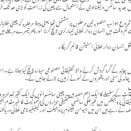
 اس جدید سائنس و ٹیکنالوجی کے استعمال سے چین کی زراعت کو بڑی حد تک 
شروع ہوا۔یہ منصوبہ تین مرحلوں پر مشتمل تھا یعنی پہلا مرحلہ یہ کہ چینی خلاب
 وقت میں انسان بردار خلائی لیبارٹری لانچ کرنا اور پھر تیسرے مرحلے میں ط
ل انسان بردار خلائی اسٹیشن قائم کریگا۔
یں چاند کے گرد گردش کرنے والا تحقیقاتی مصنوعی سیارہ لانچ کیا جانا ہے۔اس
ر چاند کی مٹی اور پتھروں کے نمونے زمین پر لائے جائیں گے۔
س
قیقات کے سلسلے کا ایک اہم حصہ ہیں۔ چینی سائنسدا نوں کی ایک کثیر تعداد 
تی پروجیکٹس میں غیرملکی سائنسی تحقیقی اداروں کی شمولیت کا خیرمقدم بھ
حصہ لے رہے ہیں ان میں ہیومن جینوم پروجیکٹ اور گیلیلیو نامی خلائی دریاف