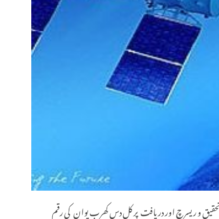
 تحقیق و ریسرچ اور دریافت پر کل دس کھرب یوان کی رقم