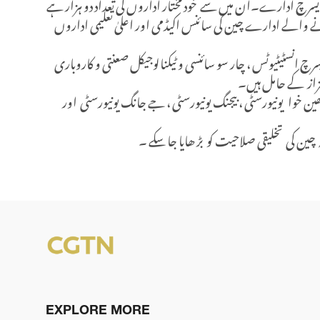
ریسرچ ادارے۔ان میں سے خود مختار اداروں کی تعداد دو ہزار ہے
 والے ادارے چین کی سائنس اکیڈمی اور اعلیٰ تعلیمی اداروں
انسٹیٹیوٹس ، چار سو سائنسی و ٹیکنالوجیکل صعنتی و کاروباری
زاز کے حامل ہیں۔
ین خوا یونیورسٹی ، بیجنگ یونیورسٹی ، جے جانگ یونیورسٹی اور
چین کی تخلیقی صلاحیت کو بڑ ھایا جا سکے ۔
EXPLORE MORE