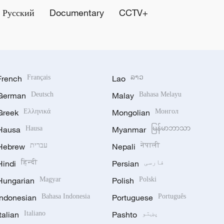
Русский
Documentary
CCTV+
French
Français
Lao
ລາວ
German
Deutsch
Malay
Bahasa Melayu
Greek
Ελληνικά
Mongolian
Монгол
Hausa
Hausa
Myanmar
မြန်မာဘာသာ
नेपाली
Nepali
עברית
Hebrew
فارسی
Persian
हिन्दी
Hindi
Hungarian
Magyar
Polish
Polski
Indonesian
Bahasa Indonesia
Portuguese
Português
پښتو
Pashto
Italiano
Italian