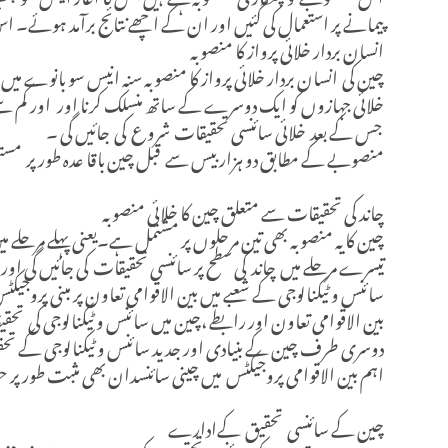
پیمانے پر استعمال کی گئیں اور ان کے اچھے نتائج برآمد ہوئے۔
انسان بردار خلائی پرواز کا منصوبہ
چین کی انسان بردار خلائی پرواز کا منصوبہ سنہ انیس سو بانوے میں 
خلائی جہازوں کو ایک دوسرے کے ساتھ منسلک کرنا اور اور کم سے کم
جس کے بعد خلائی سائنسی تحقیقات شروع کی جائیں گی ۔
منصوبے کے مطابق دو ہزار بیس سے قبل چین باقا عدہ طور پر مستق
چاند کی تحقیقات سے متعلق چین کا خلائی منصوبہ
چین کا یہ منصوبہ بھی تین مرحلوں پر مشتمل ہے۔یعنی پہلے مرحلے م
تیسرے مرحلے میں چاند کی سطح پر سائنسی تحقیقات کی جائیں گی او
سائنس و ٹیکنالوجی کے شعبے میں بین الاقوامی تعاون پر مبنی پروجیکٹ
بین الاقوامی تعاون اور رابطے ،چین میں سائنس و ٹیکنالوجی کی تح
دوسری طرف چین کے بنیادی اور جدید سائنس و ٹیکنالوجی کے تحقیقا
اہم بین الاقوامی پروجیکٹس میں چینی سائنسدان بھی مثبت طور پر 
چین کے سائنسی تحقیق کےادارے