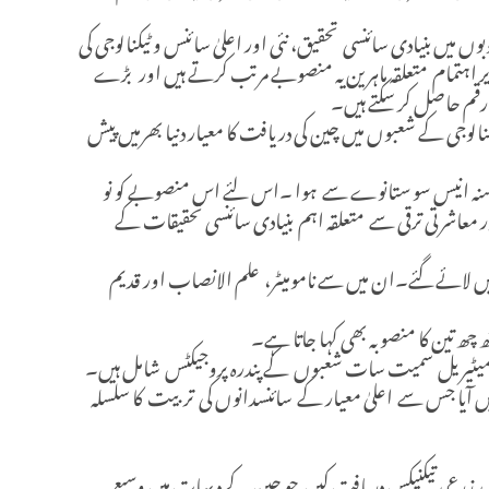
یں بنیادی سائنسی تحقیق، نئی اور اعلیٰ سائنس و ٹیکنالوجی کی
ہتمام متعلقہ ماہرین یہ منصوبے مرتب کرتے ہیں اور بڑے
قم حاصل کر سکتے ہیں۔
نالوجی کے شعبوں میں چین کی دریافت کا معیار دنیا بھرمیں پیش
چ سنہ انیس سو ستانوے سے ہوا ۔اس لئے اس منصوبے کو نو
اشرتی ترقی سے متعلقہ اہم بنیادی سائنسی تحقیقات کے
لائے گئے۔ان میں سے نامومیٹر، علم الانصاب اور قدیم
چھ تین کا منصوبہ بھی کہا جاتا ہے۔
اور نیو میٹیریل سمیت سات شعبوں کے پندرہ پروجیکٹس شامل ہیں۔
ں آیا جس سے اعلیٰ معیار کے سائنسدانوں کی تربیت کا سلسلہ
 زرعی تیکنیکس دریافت کیں جو چین کے دیہات میں وسیع