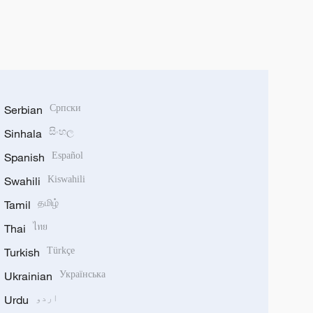
Serbian
Српски
Sinhala
සිංහල
Spanish
Español
Swahili
Kiswahili
Tamil
தமிழ்
Thai
ไทย
Turkish
Türkçe
Ukrainian
Українська
اردو
Urdu