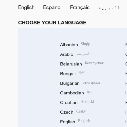
العربية
Français
Español
English
CHOOSE YOUR LANGUAGE
Albanian
Shqip
العربية
Arabic
Belarusian
Беларуская
Bengali
বাংলা
Bulgarian
Български
Cambodian
ខ្មែរ
Croatian
Hrvatski
Czech
Český
English
English