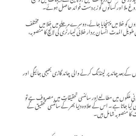
فروغ ملا اور کسانوں کو زبردست فوائد حاصل ہوئے۔
ازوں کو خلا میں پہنچایا جائے، دوسرے مرحلے میں خلا میں مختلف
ویل المدت انسان بردار خلائی لیبارٹری کی لانچ کا منصوبہ،
 کے بعد چاند پر لینڈنگ کرنے والی چاند گاڑی بھیجی جائیگی اور
بیرونی ملکوں میں مطالعےاور سائنسی تحقیقات میں مصروف ہے تو
ی کیا جاتا ہے ۔ اس کے علاوہ دنیا بھر کے سائنسی تحقیق کے
ت کا منصوبہ شامل ہیں۔