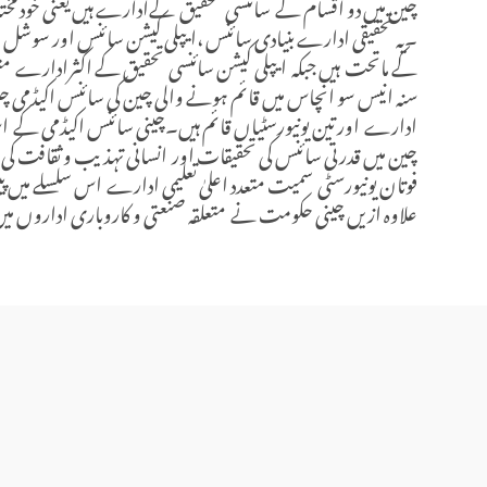
چین میں دو اقسام کے سائنسی تحقیق کےادارے ہیں یعنی خود مختار
۔یہ تحقیقی ادارے بنیادی سائنس ،ایپلی کیشن سائنس اور سوشل س
کے ماتحت ہیں جبکہ ایپلی کیشن سائنسی تحقیق کے اکثرادارے مت
سنہ انیس سو انچاس میں قائم ہونے والی چین کی سائنس اکیڈمی چین
ادارے اور تین یونیورسٹیاں قائم ہیں۔چینی سائنس اکیڈمی کے 
چین میں قدرتی سائنس کی تحقیقات اور انسانی تہذیب و ثقافت کی سائن
فوتان یونیورسٹی سمیت متعدد اعلیٰ تعلیمی ادارے اس سلسلے میں 
علاوہ ازیں چینی حکومت نے متعلقہ صنعتی و کاروباری اداروں میں ری