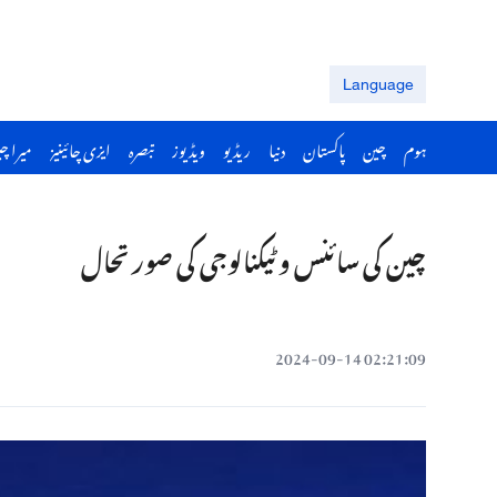
Language
ہوم
چین
پاکستان
دنیا
ریڈیو
ویڈیوز
تبصرہ
ایزی چائینیز
میرا چ
چین کی سائنس و ٹیکنالوجی کی صورتحال
02:21:09 2024-09-14