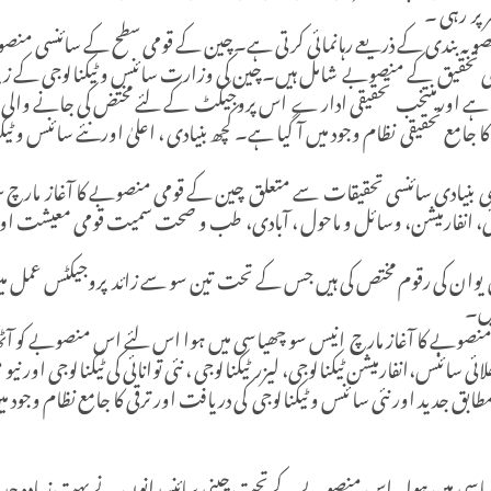
 پر رہی ۔
وبہ بندی کے ذریعے رہانمائی کرتی ہے۔چین کے قومی سطح کے سائنسی منصوبوں م
 تحقیق کے منصوبے شامل ہیں۔چین کی وزارت سائنس و ٹیکنالوجی کے زیر ا
ا ہے اورمنتخب تحقیقی ادار ے اس پروجیکٹ کے لئے مختض کی جانے والی ر
مع تحقیقی نظام وجود میں آ گیا ہے۔ کچھ بنیادی ، اعلیٰ اورنئے سائنس و ٹیک
بندی بنیادی سائنسی تحقیقات سے متعلق چین کے قومی منصوبے کا آغاز مار
 انفارمیشن، وسائل و ماحول ، آبادی، طب و صحت سمیت قومی معیشت اور مع
ن کی رقوم مختص کی ہیں جس کے تحت تین سو سے زائد پروجیکٹس عمل میں 
یں۔
منصوبے کا آغاز مارچ انیس سو چھیاسی میں ہوا اس لئے اس منصوبے کو آٹھ 
ی سائنس،انفارمیشن ٹیکنالوجی، لیزر ٹیکنالوجی ، نئی توانائی کی ٹیکنالوجی 
د اور نئی سا ئنس و ٹیکنالوجی کی دریافت اور ترقی کا جامع نظام وجود می
ھیاسی میں ہوا۔اس منصوبے کے تحت چینی سائنسدانوں نے بہت زیادہ جدید