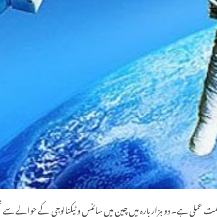
کمت عملی ہے۔ دو ہزار بارہ میں چین میں سائنس و ٹیکنالوجی کے حوالے سے