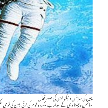
چین کی سائنس و ٹیکنالوجی کی صورتحال
سائنس و ٹیکنالوجی کے سہارے ملک و قوم کی ترقی چین کی قومی ح