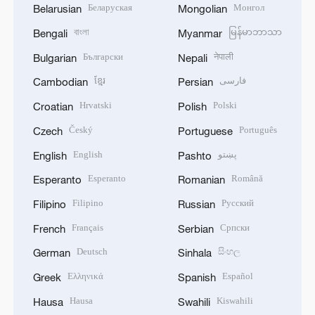
Беларуская
Монгол
Belarusian
Mongolian
বাংলা
မြန်မာဘာသာ
Bengali
Myanmar
Български
नेपाली
Bulgarian
Nepali
ខ្មែរ
فارسی
Cambodian
Persian
Hrvatski
Polski
Croatian
Polish
Český
Português
Czech
Portuguese
English
پښتو
English
Pashto
Esperanto
Română
Esperanto
Romanian
Filipino
Русский
Filipino
Russian
Français
Српски
French
Serbian
Deutsch
සිංහල
German
Sinhala
Ελληνικά
Español
Greek
Spanish
Hausa
Kiswahili
Hausa
Swahili