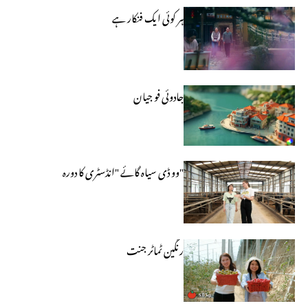
ہر کوئی ایک فنکار ہے
جادوئی فو جیان
"وو ڈی سیاہ گائے "انڈسٹری کا دورہ
رنگین ٹماٹر جنت