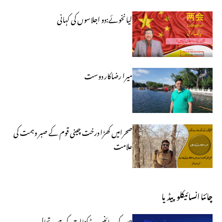
لیانخوئے:دو اجلاسوں کی کہانی
میرا رضاکار دوست
صحرامیں کھڑا درخت چینی قوم کے صبر وہمت کی
علامت
چائنا انسائیکلوپیڈیا
چین کی سائنس و ٹیکنالوجی کی صورتحال