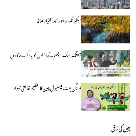
سنکیانگ ویغور خود اختیار علاقہ
چھنگ منگ: بچھڑنے والوں کو یاد کرنے کا دن
ڈریگن بوٹ فیسٹیول چین کا عظیم ثقافتی تہوار
چین کی ترقی