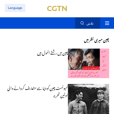
Language
تلاش
چین میری نظر میں
​چین میں رشتے انمول ہیں
کمیونسٹ چین کو دنیا سے متعارف کروانے والی
اولین تحریر