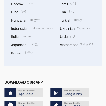
עברית
தமிழ்
Hebrew
Tamil
हिन्दी
ไทย
Hindi
Thai
Magyar
Türkçe
Hungarian
Turkish
Bahasa Indonesia
Українська
Indonesian
Ukrainian
Italiano
اردو
Italian
Urdu
日本語
Tiếng Việt
Japanese
Vietnamese
한국어
Korean
DOWNLOAD OUR APP