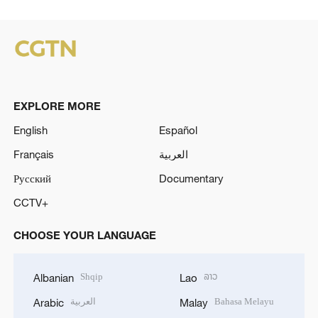
EXPLORE MORE
English
Español
Français
العربية
Русский
Documentary
CCTV+
CHOOSE YOUR LANGUAGE
Shqip
ລາວ
Albanian
Lao
العربية
Bahasa Melayu
Arabic
Malay