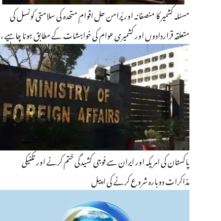
مسئلہ کشمیر کا منصفانہ اور پُرامن حل اقوامِ متحدہ کی سلامتی کونسل کی
متعلقہ قراردادوں اور کشمیری عوام کی خواہشات کے مطابق ہونا چاہیے ،
چینی ماہرین
پاکستان کی امریکہ اور ایران سے فوجی کشیدگی ختم کرنے اور تکنیکی
مذاکرات دوبارہ شروع کرنے کی اپیل