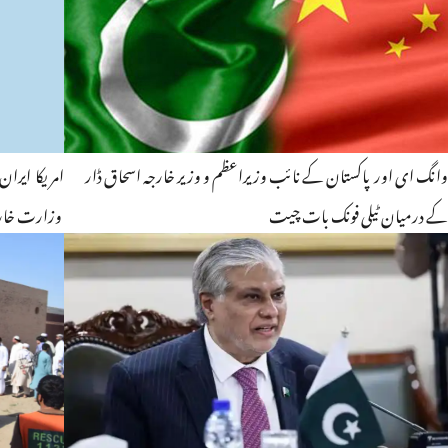
وانگ ای اور پاکستان کے نائب وزیراعظم و وزیر خارجہ اسحاق ڈار
کے درمیان ٹیلی فونک بات چیت
وزارت خار