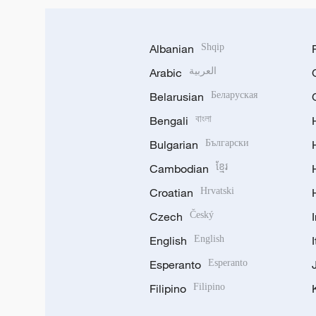
Albanian
Shqip
العربية
Arabic
Belarusian
Беларуская
Bengali
বাংলা
Bulgarian
Български
Cambodian
ខ្មែរ
Croatian
Hrvatski
Czech
Český
English
English
Esperanto
Esperanto
Filipino
Filipino