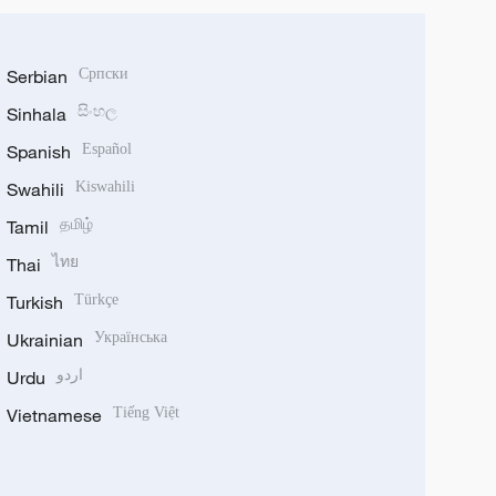
Serbian
Српски
Sinhala
සිංහල
Spanish
Español
Swahili
Kiswahili
Tamil
தமிழ்
Thai
ไทย
Turkish
Türkçe
Ukrainian
Українська
اردو
Urdu
Vietnamese
Tiếng Việt