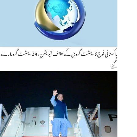
پاکستانی فوج کا دہشت گردی کے خلاف آپریشن، 29 دہشت گرد مارے
گئے