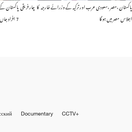
پاکستان ،مصر ،سعودی عرب اور ترکیہ کے وزرائے خارجہ کا چار فریقی
پاکستان کے ص
اجلاس مصر میں ہو گا
7 افراد جاں بحق
сский
Documentary
CCTV+