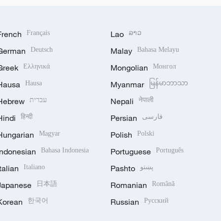
French
Français
Lao
ລາວ
German
Deutsch
Malay
Bahasa Melayu
Greek
Ελληνικά
Mongolian
Монгол
Hausa
Hausa
Myanmar
မြန်မာဘာသာ
नेपाली
Nepali
עברית
Hebrew
فارسی
Persian
हिन्दी
Hindi
Hungarian
Magyar
Polish
Polski
Indonesian
Bahasa Indonesia
Portuguese
Português
پښتو
Pashto
Italiano
Italian
Japanese
日本語
Romanian
Română
Korean
한국어
Russian
Русский