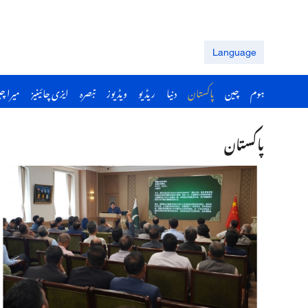
Language
ہوم
چین
پاکستان
دنیا
ریڈیو
ویڈیوز
تبصرہ
ایزی چائینیز
میرا چ
پاکستان