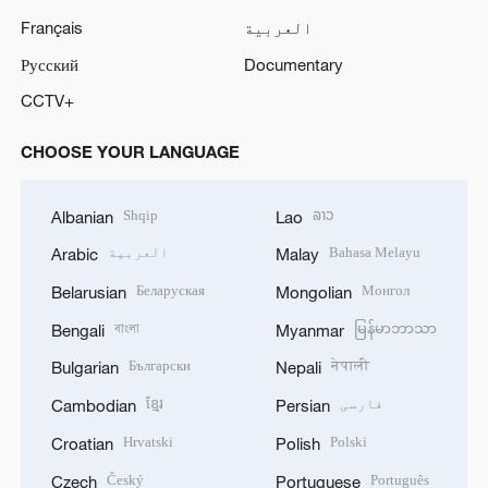
العربية
Français
Русский
Documentary
CCTV+
CHOOSE YOUR LANGUAGE
Shqip
ລາວ
Albanian
Lao
Bahasa Melayu
العربية
Arabic
Malay
Беларуская
Монгол
Belarusian
Mongolian
বাংলা
မြန်မာဘာသာ
Bengali
Myanmar
Български
नेपाली
Bulgarian
Nepali
فارسی
ខ្មែរ
Cambodian
Persian
Hrvatski
Polski
Croatian
Polish
Český
Português
Czech
Portuguese