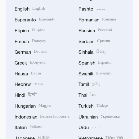
پښتو
English
English
Pashto
Esperanto
Română
Esperanto
Romanian
Filipino
Русский
Filipino
Russian
Français
Српски
French
Serbian
Deutsch
සිංහල
German
Sinhala
Ελληνικά
Español
Greek
Spanish
Hausa
Kiswahili
Hausa
Swahili
தமிழ்
עברית
Hebrew
Tamil
हिन्दी
ไทย
Hindi
Thai
Magyar
Türkçe
Hungarian
Turkish
Bahasa Indonesia
Українська
Indonesian
Ukrainian
اردو
Italiano
Italian
Urdu
日本語
Tiếng Việt
Japanese
Vietnamese