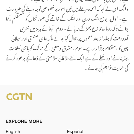
وانگ ای نے کہا کہ آئندہ مرحلے میں تین امور پر خصوصی توجہ دینے کی ضرورت
ہے۔ اول، جامع جنگ بندی اور جنگ کے خاتمے کی صورتحال کو مستحکم رکھا
جائے تاکہ دوبارہ تنازع بھڑکنے نہ پائے۔ دوم، آبنائے ہرمز میں بحری
آمدورفت کو جلد از جلد معمول پر بحال کیا جائے تاکہ عالمی صنعتی اور سپلائی
چین کا استحکام برقرار رہے۔ سوم، مشرقِ وسطیٰ کے ممالک کو باہمی تعلقات
بہتر بنانے اور خطے کے لیے ایک نئے علاقائی سلامتی کے ڈھانچے پر غور کرنے
کی حمایت فراہم کی جائے۔
EXPLORE MORE
English
Español