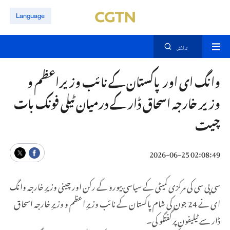
Language
تلاش
وانگ ای اور پاکستان کے نائب وزیراعظم و
وزیر خارجہ اسحاق ڈار کے درمیان ٹیلی فونک بات
چیت
02:08:49 2026-06-25
سی پی سی کی مرکزی کمیٹی کے سیاسی بیورو کے رکن اور چینی وزیرِ خارجہ وانگ
ای نے 24 جون کی شام پاکستان کے نائب وزیرِ اعظم و وزیرِ خارجہ اسحاق
ڈار سے ٹیلیفون پر گفتگو کی۔