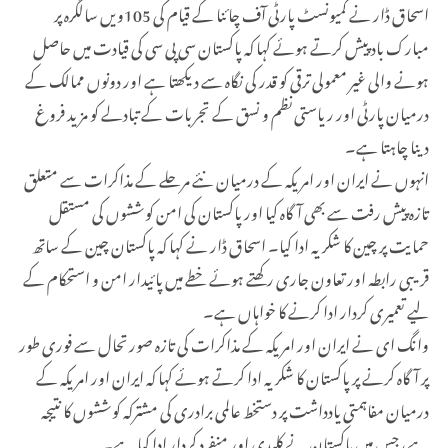
اسحاق ڈار نے کمیونسٹ پارٹی آف چائنا کے قیام کی 105ویں سالگرہ پر
مبارک باد پیش کرتے ہوئے کہا کہ پاکستان سی پی سی کی قیادت میں حاصل
ہونے والی غیر معمولی ترقی کو قدر کی نگاہ سے دیکھتا ہے اور دونوں ممالک کے
درمیان پارٹی اور ریاستی نظم و نسق کے تجربات کے تبادلے کو مزید فروغ
دینا چاہتا ہے۔
انہوں نے ایران اور امریکہ کے درمیان نئے مرحلے کے مذاکرات سے متعلق
تازہ پیش رفت سے بھی آگاہ کیا اور پاکستان کی امن کوششوں کی مستقل
حمایت پر چین کا شکریہ ادا کیا۔ اسحاق ڈار نے کہا کہ پاکستان چین کے ساتھ
قریبی رابطہ اور تعاون جاری رکھتے ہوئے خطے میں پائیدار امن و استحکام کے
لیے تعمیری کردار ادا کرنے کا خواہاں ہے۔
وانگ ای نے ایران اور امریکہ کے مذاکرات کی تازہ صورتحال سے فوری طور
پر آگاہ کرنے پر پاکستان کا شکریہ ادا کرتے ہوئے کہا کہ ایران اور امریکہ کے
درمیان مفاہمتی یادداشت پر دستخط عالمی برادری کی مشترکہ کوششوں کا نتیجہ
ہے، جس میں پاکستان نے کلیدی اور منفرد کردار ادا کیا ہے۔