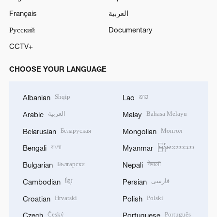
Français
العربية
Русский
Documentary
CCTV+
CHOOSE YOUR LANGUAGE
Shqip
ລາວ
Albanian
Lao
العربية
Bahasa Melayu
Arabic
Malay
Беларуская
Монгол
Belarusian
Mongolian
বাংলা
မြန်မာဘာသာ
Bengali
Myanmar
Български
नेपाली
Bulgarian
Nepali
ខ្មែរ
فارسی
Cambodian
Persian
Hrvatski
Polski
Croatian
Polish
Český
Português
Czech
Portuguese