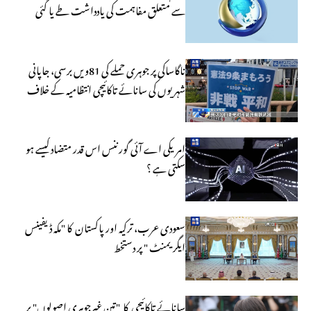
سے متعلق مفاہمت کی یادداشت طے پا گئی
ناگاساکی پر جوہری حملے کی 81ویں برسی، جاپانی
شہریوں کی سانائے تاکائیچی انتظامیہ کے خلاف
ریلی
امریکی اے آئی گورننس اس قدر متضاد کیسے ہو
سکتی ہے ؟
سعودی عرب، ترکیہ اور پاکستان کا "مکہ ڈیفینس
ایگریمنٹ " پر دستخط
سانائے تاکائیچی کا "تین غیرجوہری اصولوں" پر