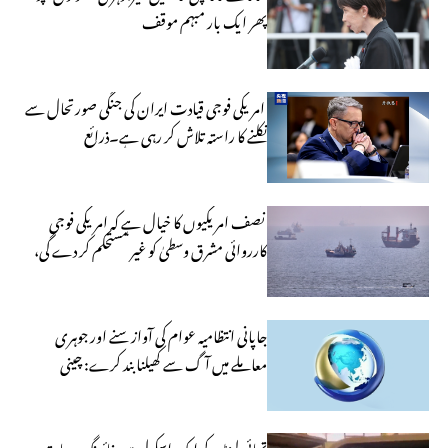
پھر ایک بار مبہم موقف
امریکی فوجی قیادت ایران کی جنگی صورتحال سے
نکلنے کا راستہ تلاش کر رہی ہے۔ذرائع
نصف امریکیوں کا خیال ہے کہ امریکی فوجی
کارروائی مشرق وسطیٰ کو غیر مستحکم کر دے گی،
آن لائن پول
جاپانی انتظامیہ عوام کی آواز سنے اور جوہری
معاملے میں آگ سے کھیلنا بند کرے: چینی
وزارتِ خارجہ
تھائی لینڈ کے ایک اسکول میں فائرنگ، سات