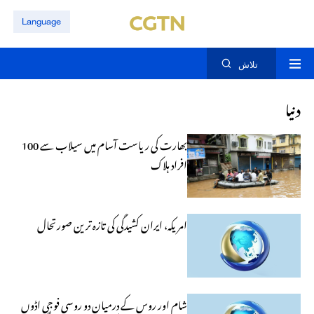
Language
تلاش
دنیا
بھارت کی ریاست آسام میں سیلاب سے 100
افراد ہلاک
امریکہ، ایران کشیدگی کی تازہ ترین صورتحال
شام اور روس کے درمیان دو روسی فوجی اڈوں