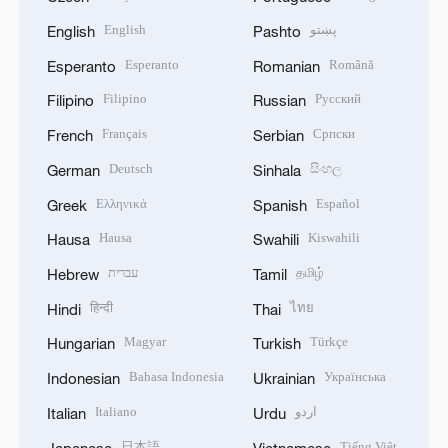
English
پښتو
English
Pashto
Esperanto
Română
Esperanto
Romanian
Filipino
Русский
Filipino
Russian
Français
Српски
French
Serbian
Deutsch
සිංහල
German
Sinhala
Ελληνικά
Español
Greek
Spanish
Hausa
Kiswahili
Hausa
Swahili
עברית
தமிழ்
Hebrew
Tamil
हिन्दी
ไทย
Hindi
Thai
Magyar
Türkçe
Hungarian
Turkish
Bahasa Indonesia
Українська
Indonesian
Ukrainian
Italiano
اردو
Italian
Urdu
日本語
Tiếng Việt
Japanese
Vietnamese