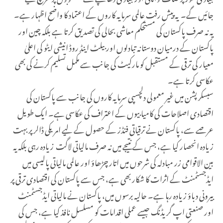
جائیں گے۔ یہ پیش رفت عالمی سرمایہ کاروں کے اعتماد کا واضح اظہار ہے۔
یہ نہ صرف پاکستان کی مستحکم معاشی بحالی کی تصدیق کرتا ہے بلکہ چین اور
پاکستان کے درمیان دوستانہ تبادلوں اور بیلٹ اینڈ روڈ انیشی ایٹو کی اعلیٰ
معیار کی ترقی کے مستقبل کو مارکیٹ کی جانب سے مکمل تسلیم کرنے کی بھی
عکاسی کرتا ہے۔
سبسکرپشن میں غیر معمولی دلچسپی سرمایہ کاروں کی جانب سے پاکستان کی
اقتصادی اصلاحات کی کامیابیوں کے اعتراف کی عکاسی ہے۔ ایک طویل
عرصے سے، پاکستان نے ترقیاتی فنڈز کے حصول کے لیے امریکی ڈالر پر بہت
زیادہ انحصار کیا ہے، جس کے نتیجے میں نہ صرف مالیاتی لاگت زیادہ رہی بلکہ یہ
بین الاقوامی زر مبادلہ کی شرحوں میں اتار چڑھاؤ اور عالمی مالیاتی پالیسی میں
ایڈجسٹمنٹ کے اثرات کا شکار بھی ہے، جس سے پاکستان کی اقتصادی ترقی پر
بیرونی دباؤ زیادہ رہا ہے۔ حالیہ برسوں میں، پاکستان نے مالیاتی ایڈجسٹمنٹ
اور صنعتی اپ گریڈنگ جیسے عملی اقدامات کو مسلسل نافذ کیا ہے، جس کی