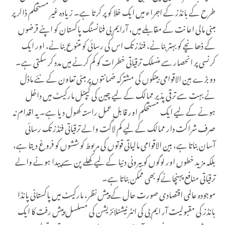
طرح کے بانڈز کے اجراء میں ایک خلا کو پر کرتا ہے۔ زیادہ غیر مستحکم ڈالر پر
مبنی مالی اعانت کے مقابلے میں، آرایم بی فنانسنگ پاکستان کو اپنے قرضوں
کے ڈھانچے کو بہتر بنانے، فنڈز تک اس کی رسائی کو متنوع بنانے، اور ایک
کرنسی پر انحصار سے منسلک ترقیاتی خطرات کو کم کرنے میں مدد کر سکتی ہے۔
دو بڑے بین الاقوامی بینکوں کی مشترکہ ضمانتوں پر مبنی تعاون کے نئے ماڈل
نے بہت سے ترقی پذیر ممالک کے لیے چین کی کیپٹل مارکیٹ میں داخل
ہونے کے لیے ایک مستحکم اور قابل عمل راستہ کھول دیا ہے۔ یہ اقدام نہ
صرف شراکت دار ممالک کے لیے کم لاگت والے ترقیاتی فنڈز تک رسائی
آسان بناتا ہے، بین الاقوامی مالیاتی قوتوں کی مربوط کوششوں کو فروغ دیتا ہے،
بلکہ مزید خطوں اور لوگوں کو بیرونی دنیا کے لیے کھلے پن سے پیدا ہونے والے
ترقیاتی منافع پہنچانےکو بھی ممکن بناتا ہے۔
موجودہ عالمی اقتصادی صورت حال کے پیش نظر، مارکیٹ میں پاکستانی پانڈا
بانڈز کی مقبولیت آر ایم بی کی انٹرنیشنلائزیشن کی مسلسل پیش رفت کا ایک