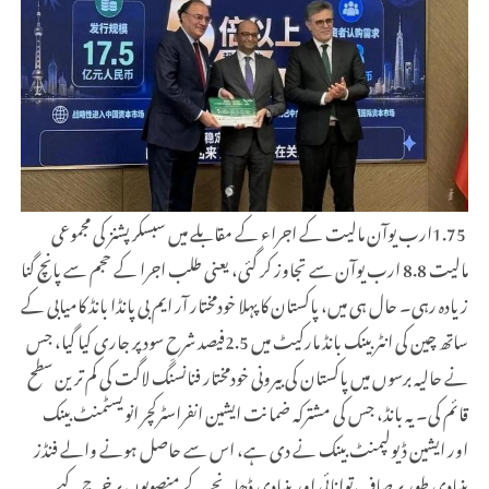
1.75
ارب یوآن مالیت کے اجراء کے مقابلے میں سبسکرپشنز کی مجموعی
مالیت 8.8 ارب یوآن سے تجاوز کر گئی، یعنی طلب اجرا کے حجم سے پانچ گنا
زیادہ رہی۔ حال ہی میں، پاکستان کا پہلا خودمختار آر ایم بی پانڈا بانڈ کامیابی کے
ساتھ چین کی انٹربینک بانڈ مارکیٹ میں
2.5
فیصد شرحِ سود پر جاری کیا گیا، جس
نے حالیہ برسوں میں پاکستان کی بیرونی خودمختار فنانسنگ لاگت کی کم ترین سطح
قائم کی۔ یہ بانڈ، جس کی مشترکہ ضمانت ایشین انفراسٹرکچر انویسٹمنٹ بینک
اور ایشین ڈیولپمنٹ بینک نے دی ہے، اس سے حاصل ہونے والے فنڈز
بنیادی طور پر صاف توانائی اور بنیادی ڈھانچے کے منصوبوں پر خرچ کیے