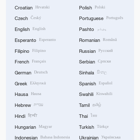
Hrvatski
Polski
Croatian
Polish
Český
Português
Czech
Portuguese
پښتو
English
English
Pashto
Esperanto
Română
Esperanto
Romanian
Filipino
Русский
Filipino
Russian
Français
Српски
French
Serbian
Deutsch
සිංහල
German
Sinhala
Ελληνικά
Español
Greek
Spanish
Hausa
Kiswahili
Hausa
Swahili
தமிழ்
עברית
Hebrew
Tamil
हिन्दी
ไทย
Hindi
Thai
Magyar
Türkçe
Hungarian
Turkish
Bahasa Indonesia
Українська
Indonesian
Ukrainian