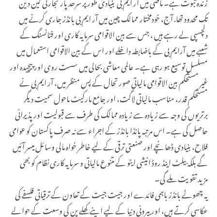
زندہ ثبوت ہے۔ ماضی میں آر ایم بی بنیادی طور پر سرحد پار تجارتی لین دین
تک محدود تھا. آج، خودمختار ممالک چین میں آر ایم بی بانڈز جاری کرنے میں
دلچسپی لے رہے ہیں ، جس سے بین الاقوامی سرمایہ کاری اور فنانسنگ کے
شعبے میں آرایم بی کے باضابطہ داخلے اور اس کے بین الاقوامی استعمال میں
مسلسل توسیع ہو رہی ہے۔ عالمی معاشی بحالی میں سست روی اور پیچیدہ اور
غیر مستحکم بین الاقوامی مالیاتی صورتحال کے پس منظر میں، آر ایم بی نے
مستحکم قدر، مناسب مالیاتی لاگت، اور جامع مارکیٹ ماحول سمیت دیگر
برتریوں کی وجہ سے زیادہ سے زیادہ ممالک کی طرف سے قبولیت اور پذیرائی
حاصل کی ہے۔ اس مرتبہ پانڈا بانڈز کے اجراء سے نہ صرف پاکستان کو عوامی
فلاح، بنیادی ڈھانچے اور صنعتی ترقی کے لیے خاطر خواہ مالی وسائل میسر آئیں
گے بلکہ بیلٹ اینڈ روڈ انیشی ایٹو کے متنوع مالیاتی و سرمایہ کاری نظام کو بھی
مزید تقویت ملے گی۔
یہ چھوٹے بانڈز باہمی فائدے اور جیت جیت کے تعاون کے ترقیاتی فلسفے کی
عکاسی کرتے ہیں، اور بیرونی دنیا کے لیے اپنے کھلے پن کی وسعت کے حوالے