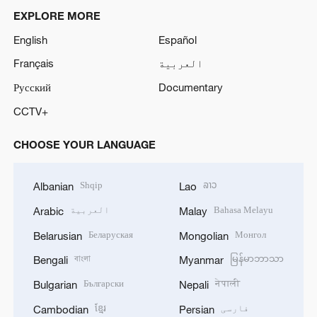
EXPLORE MORE
English
Español
العربية
Français
Русский
Documentary
CCTV+
CHOOSE YOUR LANGUAGE
Shqip
ລາວ
Albanian
Lao
Bahasa Melayu
العربية
Arabic
Malay
Беларуская
Монгол
Belarusian
Mongolian
বাংলা
မြန်မာဘာသာ
Bengali
Myanmar
Български
नेपाली
Bulgarian
Nepali
فارسی
ខ្មែរ
Cambodian
Persian