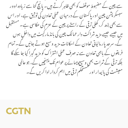
سے چین کے مضبوط موقف کو بھی ظاہر کرتے ہیں۔ پانچ گنا سے زیادہ اوور
سبسکرپشن چین اور پاکستان کے درمیان عملی تعاون کی توثیق ہے، اور اس
سے بھی بڑھ کر، کھلی ترقی کے راستے پر چین کے عزم کی عکاسی ہے۔ مستقبل
میں جیسے جیسے مزید شراکت دار ممالک چین کی بانڈ مارکیٹ میں داخل ہوں
گے، سرحد پار مالیاتی تعاون کے امکانات مزید وسیع ہوتے جائیں گے۔ تمام
فریقوں کے باہمی تعاون سے نہ صرف عملی اشتراک کو مزید گہرا کیا جا سکے گا
بلکہ ترقی کے ثمرات بھی وسیع پیمانے پر عوام تک پہنچیں گے، جو عالمی
معیشت کی پائیدار اور مستحکم ترقی میں اہم کردار ادا کریں گے۔