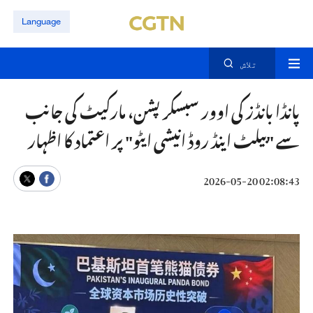
Language
تلاش
پانڈا بانڈز کی اوور سبسکرپشن، مارکیٹ کی جانب
سے "بیلٹ اینڈ روڈ انیشی ایٹو" پر اعتماد کا اظہار
02:08:43 2026-05-20