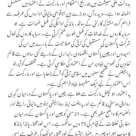
بدولت ملکی معیشت میں بتدریج استحکام اور مارکیٹ کے اعتماد میں مسلسل
اضافہ ہوا ہے۔ مزید برآں، دو بڑے بین الاقوامی مالیاتی اداروں کی طرف سے
فراہم کردہ مشترکہ گارنٹی کے ساتھ، بانڈ کی ادائیگی کی مکمل ضمانت ہے، جو
سرمایہ کاروں کے خدشات کو مکمل طور پر ختم کرتی ہے۔ سرمایہ کاروں کی فعال
شرکت پاکستان کی مستقبل کی ترقی کی صلاحیت کے بارے میں ان کی
امیدوں اور چین پاکستان اقتصادی راہداری کے ذریعے کئی سالوں سے قائم
تعاون کی ٹھوس بنیاد پر ان کے اعتماد کی عکاسی کرتی ہے۔ مختلف کوآپریٹو
پراجیکٹس نے صحیح معنوں میں مقامی ترقی کو آگے بڑھایا ہے اور مارکیٹ کے
اس اعتماد کے لیے ایک مضبوط بنیاد فراہم کی ہے۔
یہ اعتماد، جو کیپٹل مارکیٹ سے ملتا ہے، چین اور پاکستان کے درمیان گہری
روایتی دوستی پر قائم ہے اور یہ بیلٹ اینڈ روڈ انیشی ایٹو میں مالیاتی رابطے اور
انضمام کا واضح مظہربھی ہے۔ 21 مئی کو چین اور پاکستان کے درمیان
سفارتی تعلقات کے قیام کی 75 ویں سالگرہ ہے۔ اس خودمختار پانڈا بانڈ کا
کامیاب اجراء چین میں جنوبی ایشیا کے خود مختار ممالک کی طرف سے اسی