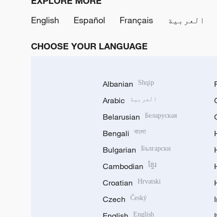
EXPLORE MORE
العربية
Français
Español
English
CHOOSE YOUR LANGUAGE
Albanian
Shqip
العربية
Arabic
Belarusian
Беларуская
Bengali
বাংলা
Bulgarian
Български
Cambodian
ខ្មែរ
Croatian
Hrvatski
Czech
Český
English
English