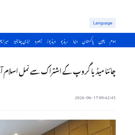
Language
ہوم
چین
پاکستان
دنیا
ریڈیو
ویڈیوز
تبصرہ
ایزی چائینیز
میرا چ
چائنا میڈیا گروپ کے اشتراک سے نمل اسلام آباد میں چین۔پاکستان سفارتی 
09:42:45 2026-06-17