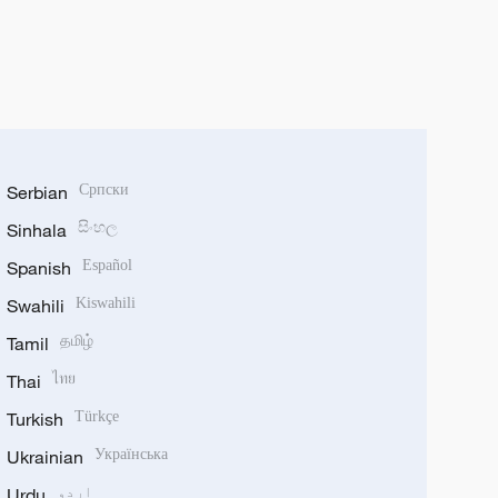
Serbian
Српски
Sinhala
සිංහල
Spanish
Español
Swahili
Kiswahili
Tamil
தமிழ்
Thai
ไทย
Turkish
Türkçe
Ukrainian
Українська
اردو
Urdu