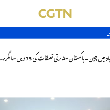
ین
تعلقات کی 75ویں سالگرہ کے موقع پر کوئز پروگرام کا انعقاد