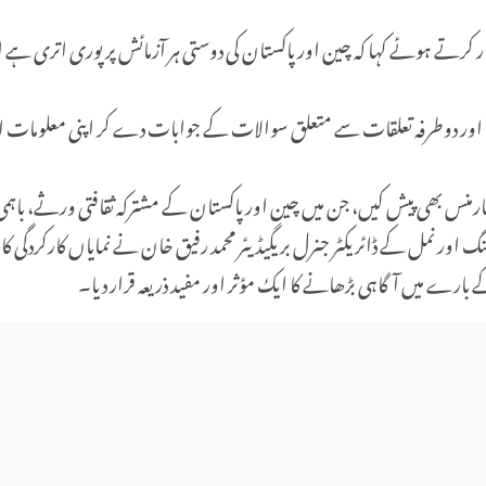
ار کرتے ہوئے کہا کہ چین اور پاکستان کی دوستی ہر آزمائش پر پوری اتری ہ
ت اور دوطرفہ تعلقات سے متعلق سوالات کے جوابات دے کر اپنی معلومات اور ص
رمنس بھی پیش کیں، جن میں چین اور پاکستان کے مشترکہ ثقافتی ورثے، باہمی
اور نمل کے ڈائریکٹر جنرل بریگیڈیئر محمد رفیق خان نے نمایاں کارکردگی ک
بارے میں آگاہی بڑھانے کا ایک مؤثر اور مفید ذریعہ قرار دیا۔