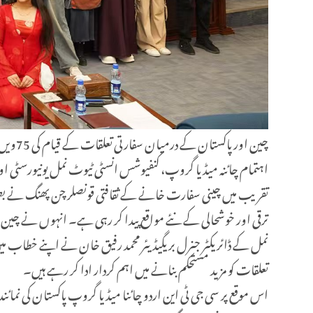
چین او
اہتمام چائنہ میڈیا گروپ، کنفیوشس انسٹی ٹیوٹ نمل یونیورسٹی اور چ
تقریب میں چینی سفارت خانے کے ثقافتی قونصلر چن پھنگ نے بطور
ترقی اور خوشحالی کے نئے مواقع پیدا کر رہی ہے۔ انہوں نے چین ا
نمل کے ڈائریکٹر جنرل بریگیڈیئر محمد رفیق خان نے اپنے خطاب می
تعلقات کو مزید مستحکم بنانے میں اہم کردار ادا کر رہے ہیں۔
اس موقع پر سی جی ٹی این اردو چائنا میڈیا گروپ پاکستان کی نما