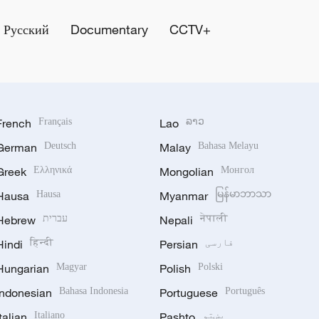
Русский
Documentary
CCTV+
French
Français
Lao
ລາວ
German
Deutsch
Malay
Bahasa Melayu
Greek
Ελληνικά
Mongolian
Монгол
Hausa
Hausa
Myanmar
မြန်မာဘာသာ
नेपाली
Nepali
עברית
Hebrew
فارسی
Persian
हिन्दी
Hindi
Hungarian
Magyar
Polish
Polski
Indonesian
Bahasa Indonesia
Portuguese
Português
پښتو
Pashto
Italiano
Italian