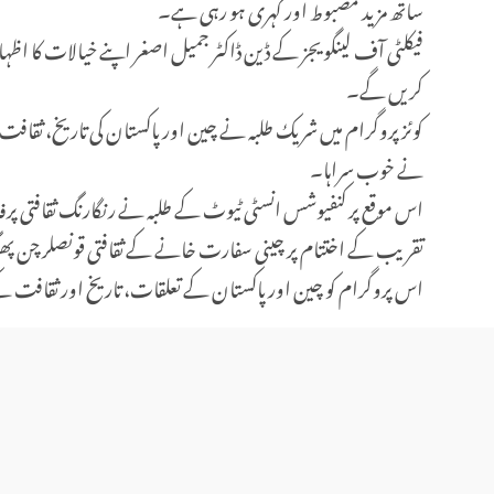
ساتھ مزید مضبوط اور گہری ہو رہی ہے۔
فیکلٹی آف لینگویجز کے ڈین ڈاکٹر جمیل اصغر اپنے خیالات کا اظہ
کریں گے۔
کوئز پروگرام میں شریک طلبہ نے چین اور پاکستان کی تاریخ، ثقاف
نے خوب سراہا۔
اس موقع پر کنفیوشس انسٹی ٹیوٹ کے طلبہ نے رنگارنگ ثقافتی پرفا
تقریب کے اختتام پر چینی سفارت خانے کے ثقافتی قونصلر چن پھنگ 
اس پروگرام کو چین اور پاکستان کے تعلقات، تاریخ اور ثقافت کے 