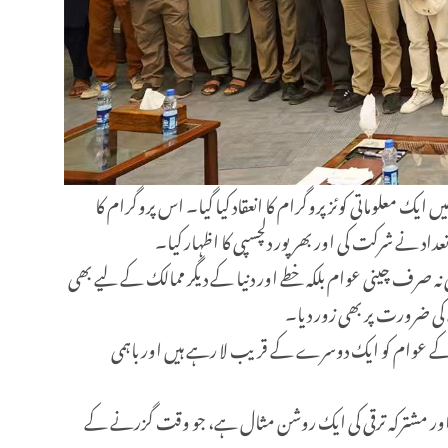
ز (نمل) اسلام آباد میں ایک معلوماتی کوئز پروگرام کا انعقاد کیا گیا۔ اس پروگرام کا
عداد نے شرکت کی اور بھرپور دلچسپی کا اظہار کیا۔
 صرف چینی عوام بلکہ خطے اور دنیا کے دیگر ممالک کے لیے بھی
 کی ضرورت پر بھی زور دیا۔
لک کے عوام کو ایک دوسرے کے قریب لا رہے ہیں اور باہمی
ارے اور مشترکہ ترقی کی ایک روشن مثال ہے، جو وقت گزرنے کے