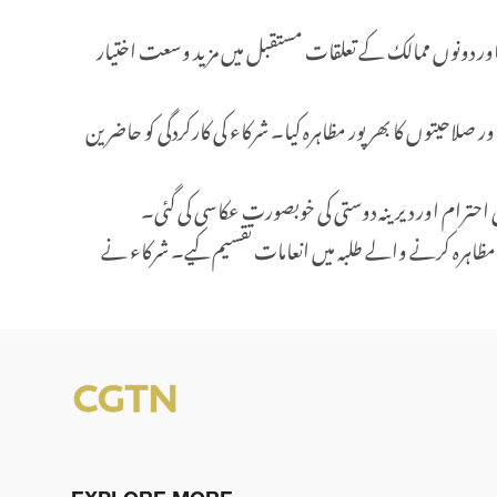
ے اور دونوں ممالک کے تعلقات مستقبل میں مزید وسعت اختیار
لاحیتوں کا بھرپور مظاہرہ کیا۔ شرکاء کی کارکردگی کو حاضرین
 احترام اور دیرینہ دوستی کی خوبصورت عکاسی کی گئی۔
ا مظاہرہ کرنے والے طلبہ میں انعامات تقسیم کیے۔ شرکاء نے