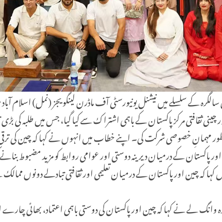
ر پاکستان کے درمیان سفارتی تعلقات کے قیام کی 75ویں سالگرہ کے سلسلے میں نیشنل یونیورسٹی آف ماڈرن لینگویج
ینی ثقافتی مرکز پاکستان کے باہمی اشتراک سے کیا گیا، جس میں طلبہ کی بڑی ت
 مہمانِ خصوصی شرکت کی۔ اپنے خطاب میں انہوں نے کہا کہ چین کی ترقی نہ
ور پاکستان کے درمیان دیرینہ دوستی اور عوامی روابط کو مزید مضبوط بنانے
ں کہا کہ چین اور پاکستان کے درمیان تعلیمی اور ثقافتی تبادلے دونوں مما
ئندہ وانگ لے نے کہا کہ چین اور پاکستان کی دوستی باہمی اعتماد، بھائی چ