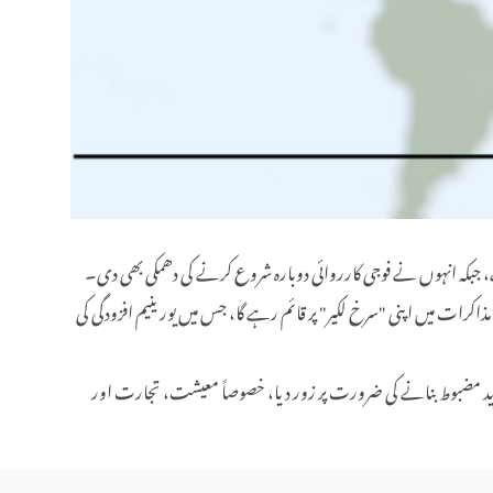
جبکہ انہوں نے فوجی کارروائی دوبارہ شروع کرنے کی دھمکی بھی دی۔
ھ مذاکرات میں اپنی "سرخ لکیر" پر قائم رہے گا، جس میں یورینیم افزودگی کی
ن کو مزید مضبوط بنانے کی ضرورت پر زور دیا، خصوصاً معیشت، تجارت اور