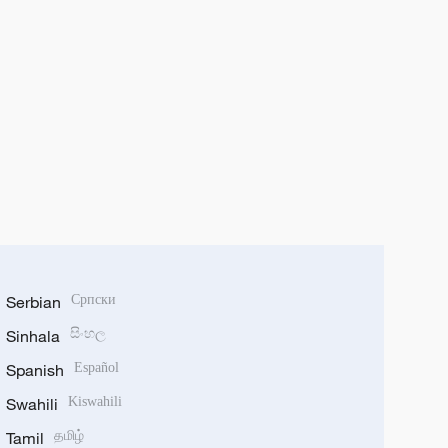
Serbian
Српски
Sinhala
සිංහල
Spanish
Español
Swahili
Kiswahili
Tamil
தமிழ்