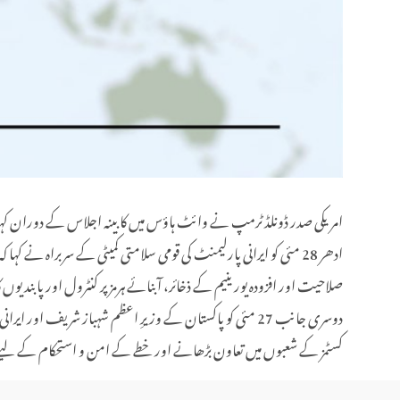
امریکی صدر ڈونلڈ ٹرمپ نے وائٹ ہاؤس میں کابینہ اجلاس کے دوران کہا
ادھر 28 مئی کو ایرانی پارلیمنٹ کی قومی سلامتی کمیٹی کے سربراہ نے
صلاحیت اور افزودہ یورینیم کے ذخائر، آبنائے ہرمز پر کنٹرول اور پابندیوں
دوسری جانب 27 مئی کو پاکستان کے وزیرِ اعظم شہباز شریف
کسٹمز کے شعبوں میں تعاون بڑھانے اور خطے کے امن و استحکام کے لیے 