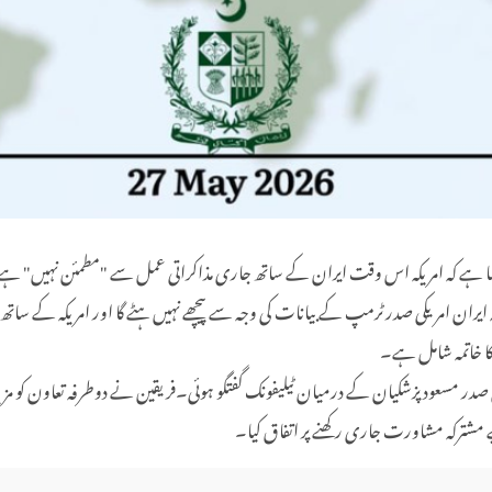
 ہے کہ امریکہ اس وقت ایران کے ساتھ جاری مذاکراتی عمل سے "مطمئن نہیں" ہے، 
 کہا کہ ایران امریکی صدر ٹرمپ کے بیانات کی وجہ سے پیچھے نہیں ہٹے گا اور امریکہ کے سات
 کا خاتمہ شامل ہے۔
 اور ایرانی صدر مسعود پزشکیان کے درمیان ٹیلیفونک گفتگو ہوئی۔فریقین نے دوطرفہ تعاو
مشترکہ مشاورت جاری رکھنے پر اتفاق کیا۔