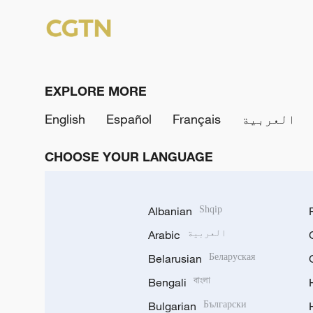
EXPLORE MORE
العربية
Français
Español
English
CHOOSE YOUR LANGUAGE
Albanian
Shqip
العربية
Arabic
Belarusian
Беларуская
Bengali
বাংলা
Bulgarian
Български