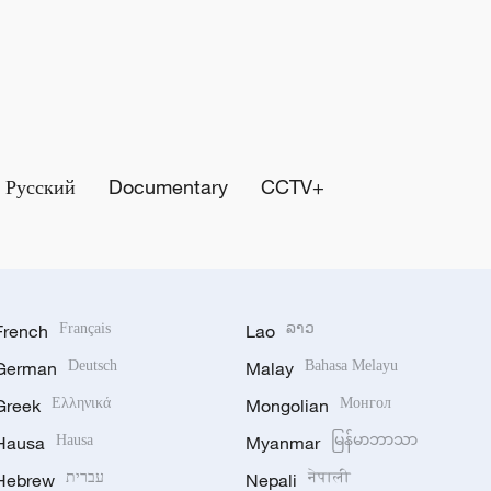
Русский
Documentary
CCTV+
French
Français
Lao
ລາວ
German
Deutsch
Malay
Bahasa Melayu
Greek
Ελληνικά
Mongolian
Монгол
Hausa
Hausa
Myanmar
မြန်မာဘာသာ
नेपाली
Nepali
עברית
Hebrew