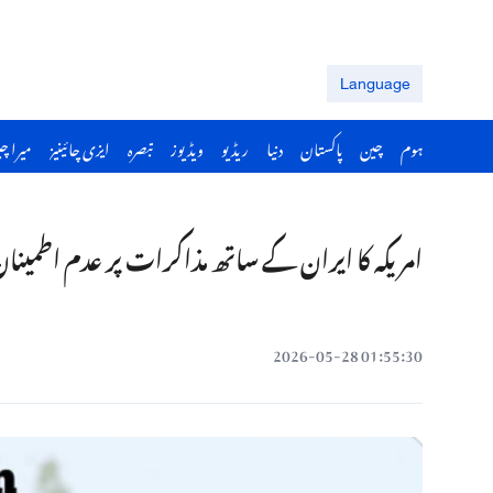
Language
ہوم
چین
پاکستان
دنیا
ریڈیو
ویڈیوز
تبصرہ
ایزی چائینیز
میرا چ
امریکہ کا ایران کے ساتھ مذاکرات پر عدم اطمینا
01:55:30 2026-05-28