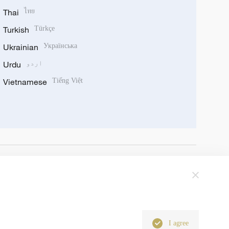
Thai
ไทย
Turkish
Türkçe
Ukrainian
Українська
اردو
Urdu
Vietnamese
Tiếng Việt
I agree
6