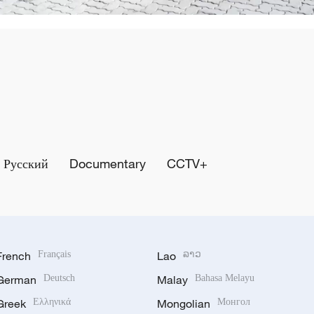
Русский
Documentary
CCTV+
French
Français
Lao
ລາວ
German
Deutsch
Malay
Bahasa Melayu
Greek
Ελληνικά
Mongolian
Монгол