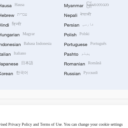
Hausa
Hausa
Myanmar
မြန်မာဘာသာ
नेपाली
Nepali
עברית
Hebrew
فارسی
Persian
हिन्दी
Hindi
Hungarian
Magyar
Polish
Polski
Indonesian
Bahasa Indonesia
Portuguese
Português
پښتو
Pashto
Italiano
Italian
Japanese
日本語
Romanian
Română
Korean
한국어
Russian
Русский
evised Privacy Policy and Terms of Use. You can change your cookie settings