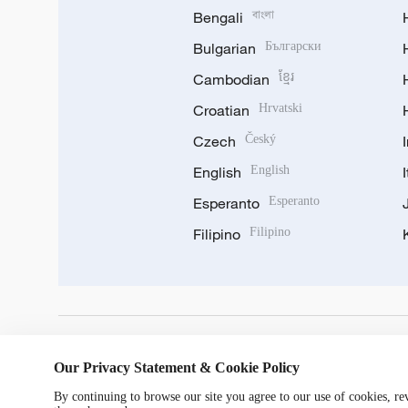
Bengali
বাংলা
Bulgarian
Български
Cambodian
ខ្មែរ
Croatian
Hrvatski
Czech
Český
English
English
Esperanto
Esperanto
Filipino
Filipino
DOWNLOAD OUR APP
Our Privacy Statement & Cookie Policy
By continuing to browse our site you agree to our use of cookies, r