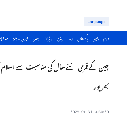
Language
ہوم
چین
پاکستان
دنیا
ریڈیو
ویڈیوز
تبصرہ
ایزی چائینیز
میرا چ
چین کے قمری نئے سال کی مناسبت سے اسلام آبا
بھرپور
14:30:20 2025-01-31