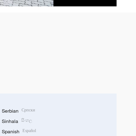
Serbian
Српски
Sinhala
සිංහල
Spanish
Español