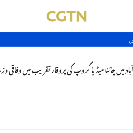
ین
د میں چائنا میڈیا گروپ کی پروقار تقریب میں وفاقی 