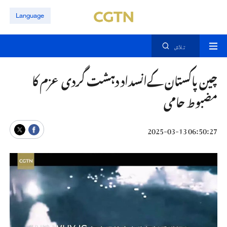
Language
تلاش
چین پاکستان کےانسداد دہشت گردی عزم کا
مضبوط حامی
06:50:27 2025-03-13