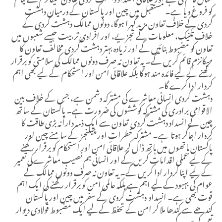
کو فروغ دیا ہے۔ مستقبل میں چین اور پاکستان کے درمیان دہشت
گردی کے خلاف تعاون مزید گہرا ہوگا، دونوں ممالک دہشت گردی کے
خلاف تکنیک، معلومات کے تجزیے، اور افرادی تربیت جیسے شعبوں میں
تعاون کو مضبوط بنائیں گے اور زیادہ بہتر دہشت گردی مخالف تعاون کا
میکانزم قائم کریں گے۔ یہ تعاون نہ صرف دونوں ممالک کی سلامتی کو برقرار
رکھنے کے لیے فائدہ مند ہوگا بلکہ علاقائی امن اور استحکام کے لیے بھی اہم
کردار ادا کرے گا۔
دہشت گردی انسانی معاشرے کی مشترکہ دشمن ہے، جس کے خلاف بین
الاقوامی برادری کی مشترکہ کوششوں کی ضرورت ہے۔ پاکستان کے ساتھ
چین کے انسداد دہشت گردی تعاون سے ایک ذمہ دارانہ بڑی طاقت کا
کردار اجاگر ہوتا ہے۔ مشترکہ خطرات اور چیلنجز کے سامنے چین اور
پاکستان ہاتھوں میں ہاتھ ڈال کر علاقائی امن اور استحکام کو برقرار رکھنے
کے لیے عملی اقدامات کریں گے اور انسانی ہم نصیب معاشرےکی تعمیر
کے لیے اپنا کردار ادا کریں گے۔ یہ تعاون نہ صرف دونوں ممالک کے
عوام کی بہبود کے لیے اہم ہے بلکہ عالمی امن کو برقرار رکھنے کی ایک اہم
قوت بھی ہے۔ انسداد دہشت گردی کے سفر میں چین اور پاکستان
کندھے سے کندھا ملا کر امن کے تحفظ کے لیے ایک مضبوط فولادی دیوار
تعمیر کریں گے۔