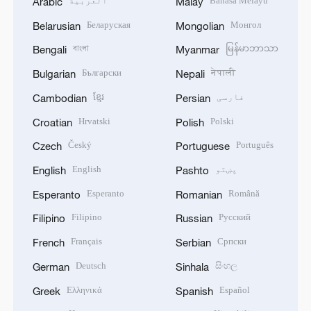
Bahasa Melayu
العربية
Arabic
Malay
Беларуская
Монгол
Belarusian
Mongolian
বাংলা
မြန်မာဘာသာ
Bengali
Myanmar
Български
नेपाली
Bulgarian
Nepali
فارسی
ខ្មែរ
Cambodian
Persian
Hrvatski
Polski
Croatian
Polish
Český
Português
Czech
Portuguese
پښتو
English
English
Pashto
Esperanto
Română
Esperanto
Romanian
Filipino
Русский
Filipino
Russian
Français
Српски
French
Serbian
Deutsch
සිංහල
German
Sinhala
Ελληνικά
Español
Greek
Spanish