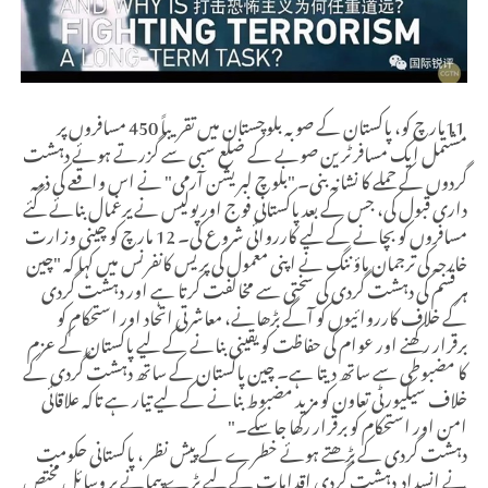
11
مارچ کو، پاکستان کے صوبہ بلوچستان میں تقریباً 450 مسافروں پر
مشتمل ایک مسافر ٹرین صوبے کے ضلع سبی سے گزرتے ہوئے دہشت
گردوں کے حملے کا نشانہ بنی۔ "بلوچ لبریشن آرمی" نے اس واقعے کی ذمہ
داری قبول کی، جس کے بعد پاکستانی فوج اور پولیس نے یرغمال بنائے گئے
مسافروں کو بچانے کے لیے کارروائی شروع کی۔ 12 مارچ کو چینی وزارت
خارجہ کی ترجمان ماؤ ننگ نے اپنی معمول کی پریس کانفرنس میں کہا کہ "چین
ہر قسم کی دہشت گردی کی سختی سے مخالفت کرتا ہے اور دہشت گردی
کے خلاف کارروائیوں کو آگے بڑھانے، معاشرتی اتحاد اور استحکام کو
برقرار رکھنے اور عوام کی حفاظت کو یقینی بنانے کے لیے پاکستان کے عزم
کا مضبوطی سے ساتھ دیتا ہے۔ چین پاکستان کے ساتھ دہشت گردی کے
خلاف سیکیورٹی تعاون کو مزید مضبوط بنانے کے لیے تیار ہے تاکہ علاقائی
امن اور استحکام کو برقرار رکھا جا سکے۔
"
دہشت گردی کے بڑھتے ہوئے خطرے کے پیش نظر ، پاکستانی حکومت
نے انسداد دہشت گردی اقدامات کے لیے بڑے پیمانے پر وسائل مختص