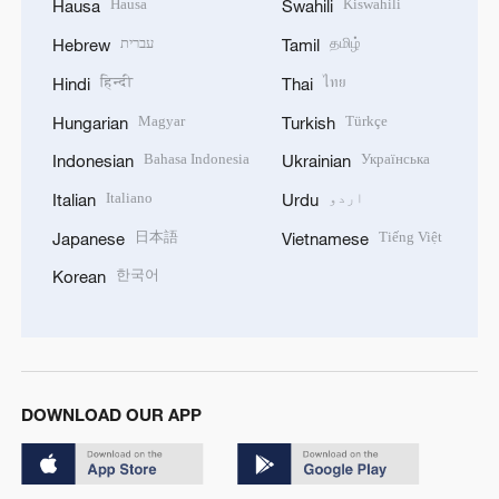
Hausa
Kiswahili
Hausa
Swahili
தமிழ்
עברית
Hebrew
Tamil
हिन्दी
ไทย
Hindi
Thai
Magyar
Türkçe
Hungarian
Turkish
Bahasa Indonesia
Українська
Indonesian
Ukrainian
اردو
Italiano
Italian
Urdu
日本語
Tiếng Việt
Japanese
Vietnamese
한국어
Korean
DOWNLOAD OUR APP