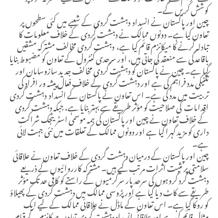
کوشش کریں گے۔
چین اور پاکستان نے انسداد دہشت گردی کے شعبے میں کئی سطحوں پر
تعاون کیا ہے۔ دونوں ممالک نے دہشت گردی کے خلاف معلومات کا
تبادلہ کرنے کا میکانزم قائم کیا ہے، دہشت گردی مخالف مشترکہ مشقیں
باقاعدگی سے منعقد کی جاتی ہیں، اور سرحدی کنٹرول کے تعاون کو مضبوط بنایا
گیا ہے۔ چین نے پاکستان کو دہشت گردی مخالف جدید سازوسامان اور
تکنیکی مدد فراہم کی ہے اور دہشت گردی کے خلاف فعال پیشہ ور افراد کی
تربیت میں مدد کی ہے۔ اس تعاون نے پاکستان کے انسداد دہشت گردی
اقدامات کی صلاحیت کو مؤثر طریقے سے بہتر بنایا ہے، جبکہ دہشت گردی
کے خلاف تعاون نے چین اور پاکستان کی ہمہ موسمی اسٹریٹجک شراکت
داری کو مزید گہرا کیا ہے اور دونوں ممالک کے تعلقات میں نئی جہت لائی
ہے۔
چین اور پاکستان کے درمیان دہشت گردی کے خلاف تعاون نے علاقائی
سلامتی پر مثبت اثرات مرتب کیے ہیں۔ مشترکہ کارروائیوں کے ذریعے
دہشت گرد گروہوں کی سرحد پار سرگرمیوں کے راستے کو کافی حد تک مؤثر
طریقے سے کاٹ دیا گیا ہے اور پڑوسی ممالک میں دہشت گردی کے پھیلاؤ
کو روکا گیا ہے۔ اس تعاون کے ماڈل نے علاقائی ممالک کے لیے ایک
مثال قائم کی ہے اور علاقائی انسداد دہشت گردی تعاون میکانزم کے قیام