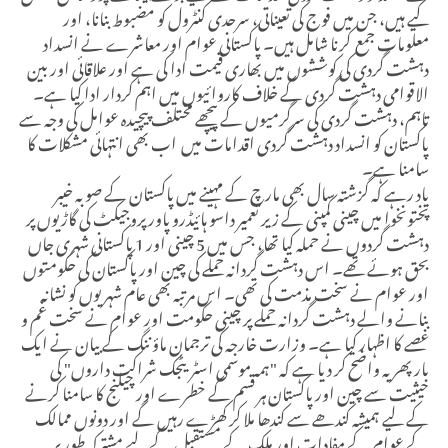
کیے ہیں، جن میں فوج کی تعیناتی، سرحدی کنٹرول کو مضبوط بنانا، اور
معلومات جمع کرنا شامل ہیں۔ پاکستانی عوام اور معاشرے نے انسداد
دہشت گردی کی کوششوں میں بھاری قیمت ادا کی ہے اور علاقائی اور بین
الاقوامی دہشت گردی کے خلاف کاروائیوں میں اہم کردار ادا کیا ہے۔
تاہم، دہشت گردی کی سرگرمیوں کے پیچھے مختلف پیچیدہ عوامل کی وجہ سے
پاکستان کو انسداد دہشت گردی اقدامات میں اب بھی انتہائی مشکلات کا
سامنا ہے۔
یاد رہے کہ گزشتہ سال بھی مارچ کے مہینے میں پاکستان کے صوبہ خیبر
پختونخوا میں چینی کمپنی کے زیر تعمیر داسو ہائیڈرو پاور پروجیکٹ کی گاڑیوں پر
دہشت گردوں نے حملہ کیا تھا، جس میں 5 چینی اور 1 پاکستانی شہری جاں
بحق ہوئے تھے۔ اس دہشت گردانہ حملے کی چین اور پاکستان کی حکومتوں
اور عوام نے سخت مذمت کی تھی۔ اس مرتبہ بھی عام شہریوں کو نشانہ
بنانے والے دہشت گردانہ حملے پر چینی حکومت اور عوام نے سخت غم و
غصے کا اظہار کیا ہے۔ وزارت خارجہ کی ترجمان ماؤ ننگ کے بیان نے ایک
بار پھر یہ واضح کر دیا ہے کہ "ہمہ موسمی اسٹریٹجک شراکت داروں" کی
حیثیت سے چین اور پاکستان ہر قسم کے خطرے اور چیلنج کا سامنا کرنے
کے لیے ہمیشہ کندھے سے کندھا ملا کر کھڑے رہیں گے اور دونوں ممالک
کے عوام کے مفادات اور ملک کے مستقبل کے لیے مشترکہ طور پر