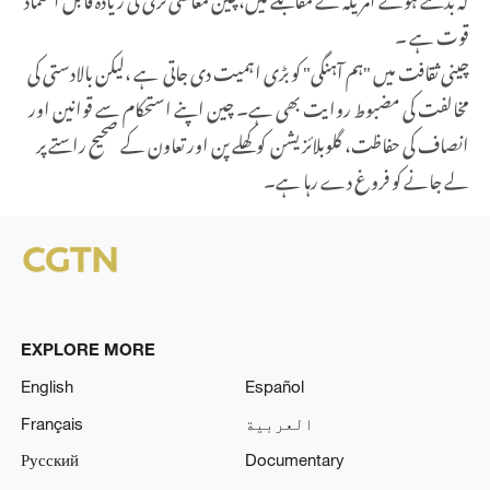
قوت ہے ۔
چینی ثقافت میں "ہم آہنگی" کو بڑی اہمیت دی جاتی ہے ،لیکن بالادستی کی
مخالفت کی مضبوط روایت بھی ہے۔ چین اپنے استحکام سے قوانین اور
انصاف کی حفاظت، گلوبلائزیشن کو کھلے پن اور تعاون کے صحیح راستے پر
لے جانے کو فروغ دے رہا ہے۔
EXPLORE MORE
English
Español
العربية
Français
Русский
Documentary