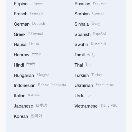
Filipino
Русский
Filipino
Russian
Français
Српски
French
Serbian
Deutsch
සිංහල
German
Sinhala
Ελληνικά
Español
Greek
Spanish
Hausa
Kiswahili
Hausa
Swahili
தமிழ்
עברית
Hebrew
Tamil
हिन्दी
ไทย
Hindi
Thai
Magyar
Türkçe
Hungarian
Turkish
Bahasa Indonesia
Українська
Indonesian
Ukrainian
اردو
Italiano
Italian
Urdu
日本語
Tiếng Việt
Japanese
Vietnamese
한국어
Korean