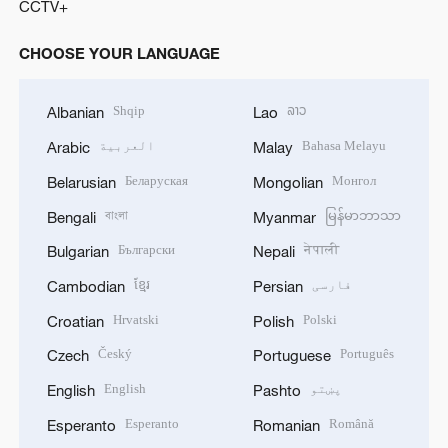
CCTV+
CHOOSE YOUR LANGUAGE
Shqip
ລາວ
Albanian
Lao
Bahasa Melayu
العربية
Arabic
Malay
Беларуская
Монгол
Belarusian
Mongolian
বাংলা
မြန်မာဘာသာ
Bengali
Myanmar
Български
नेपाली
Bulgarian
Nepali
فارسی
ខ្មែរ
Cambodian
Persian
Hrvatski
Polski
Croatian
Polish
Český
Português
Czech
Portuguese
پښتو
English
English
Pashto
Esperanto
Română
Esperanto
Romanian