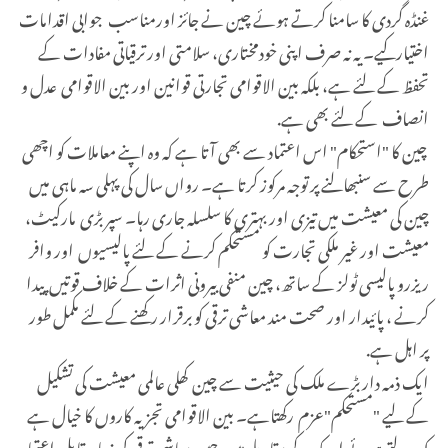
غنڈہ گردی کا سامنا کرتے ہوئے چین نے جائز اورمناسب جوابی اقدامات
اختیارکیے۔ یہ نہ صرف اپنی خودمختاری، سلامتی اور ترقیاتی مفادات کے
تحفظ کے لئے ہے، بلکہ بین الاقوامی تجارتی قوانین اور بین الاقوامی عدل و
انصاف کے لئے بھی ہے.
چین کا "استحکام" اس اعتماد سے بھی آتا ہے کہ وہ اپنے معاملات کو اچھی
طرح سے سنبھالنے پر توجہ مرکوز کرتا ہے۔ رواں سال کی پہلی سہ ماہی میں
چین کی معیشت میں تیزی اور بہتری کا سلسلہ جاری رہا۔ سپر بڑی مارکیٹ،
معیشت اور غیر ملکی تجارت کو مستحکم کرنے کے لئے پالیسیوں اور وافر
ریزرو پالیسی ٹولز کے ساتھ، چین منفی بیرونی اثرات کے خلاف قوتیں پیدا
کرنے ، پائیدار اور صحت مند معاشی ترقی کو برقرار رکھنے کے لئے مکمل طور
پر اہل ہے.
ایک ذمہ دار بڑے ملک کی حیثیت سے چین کھلی عالمی معیشت کی تشکیل
کے لیے "مستحکم"عزم رکھتاہے۔ بین الاقوامی تجزیہ کاروں کا خیال ہے
کہ بدلتے ہوئے امریکہ کے مقابلے میں،چین معاشی ترقی کی زیادہ قابل اعتماد