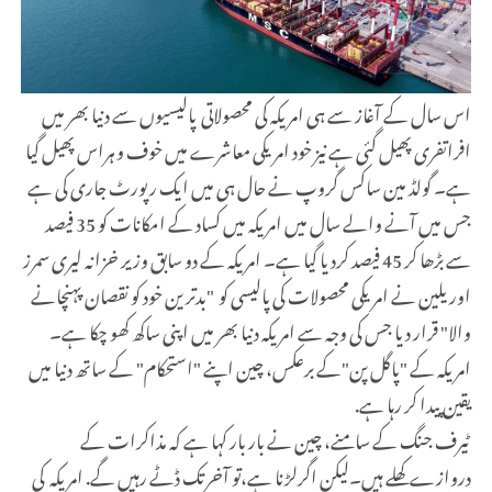
اس سال کے آغاز سے ہی امریکہ کی محصولاتی پالیسیوں سے دنیا بھر میں
افراتفری پھیل گئی ہے نیز خود امریکی معاشرے میں خوف و ہراس پھیل گیا
ہے۔ گولڈ مین ساکس گروپ نے حال ہی میں ایک رپورٹ جاری کی ہے
جس میں آنے والے سال میں امریکہ میں کساد کے امکانات کو 35 فیصد
سے بڑھا کر 45 فیصد کردیا گیا ہے۔ امریکہ کے دو سابق وزیر خزانہ لیری سمرز
اور یلین نے امریکی محصولات کی پالیسی کو "بدترین خود کو نقصان پہنچانے
والا" قرار دیا جس کی وجہ سے امریکہ دنیا بھر میں اپنی ساکھ کھو چکا ہے۔
امریکہ کے "پاگل پن"کے برعکس، چین اپنے "استحکام" کے ساتھ دنیا میں
یقین پیدا کر رہا ہے.
ٹیرف جنگ کے سامنے، چین نے بار بار کہا ہے کہ مذاکرات کے
دروازے کھلے ہیں۔لیکن اگرلڑنا ہے،تو آخرتک ڈٹے رہیں گے. امریکہ کی