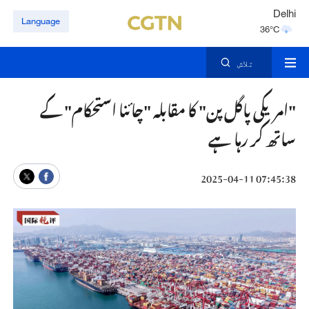
Delhi
Language
36°C
Hyderabad
42°C
تلاش
"امریکی پاگل پن" کا مقابلہ "چائنا استحکام" کے
ساتھ کر رہا ہے
07:45:38 2025-04-11