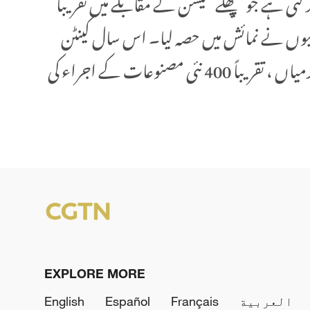
ریباً 73،000 ہے اور نمائش کنندگان کی تعداد پہلی بار 30،000 سے تجاوز کر گئی ہے جو پچھلے سیشن کے مقابلے میں تقریباً
فہ ہے۔ درآمدی نمائش کے لئے تقریباً 1،600 بوتھ ہیں اور 50 ممالک اور خطوں سے 736 کمپنیوں نے نمائش میں حصہ لیا۔ اس سال کینٹن
میلے میں ایک ہزار سے زائد تجارتی فروغ کی سرگرمیاں منعقد کی جائیں گی،جن میں 18 صنعتی کانفرنس کی سرگرمیاں ، تقریباً 400 نئی مصنوعات کے اجراء کی
EXPLORE MORE
العربية
Français
Español
English