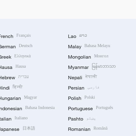
French
Français
Lao
ລາວ
German
Deutsch
Malay
Bahasa Melayu
Greek
Ελληνικά
Mongolian
Монгол
Hausa
Hausa
Myanmar
မြန်မာဘာသာ
नेपाली
Nepali
עברית
Hebrew
فارسی
Persian
हिन्दी
Hindi
Hungarian
Magyar
Polish
Polski
Indonesian
Bahasa Indonesia
Portuguese
Português
پښتو
Pashto
Italiano
Italian
Japanese
日本語
Romanian
Română