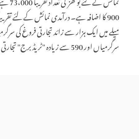
سرگرمیاں اور 590 سے زیادہ "ٹریڈ برج" تجارتی فروغ کی سرگرمیاں وغیرہ شامل ہیں۔