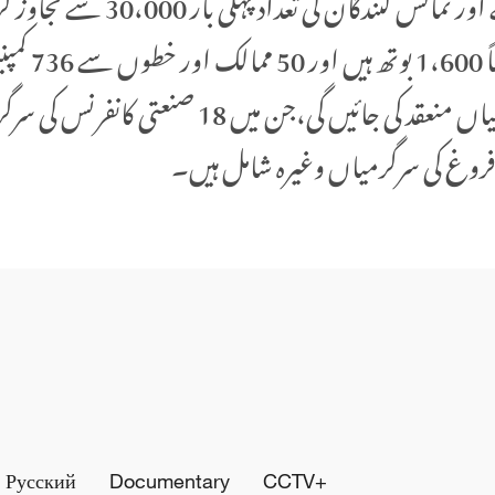
نمائش کے لئے بوتھز کی تعداد تق
900 کا اضا
Русский
Documentary
CCTV+