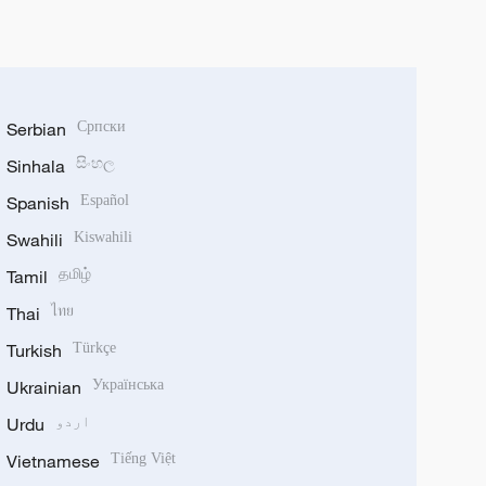
Serbian
Српски
Sinhala
සිංහල
Spanish
Español
Swahili
Kiswahili
Tamil
தமிழ்
Thai
ไทย
Turkish
Türkçe
Ukrainian
Українська
اردو
Urdu
Vietnamese
Tiếng Việt