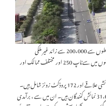
137واں کینٹن میلہ 15اپریل کو چین کے شہر گوانگ چو میں شروع ہوا۔ 14 اپریل تک 215 ممالک اور خطوں سے 200،000 سے زائد غیر ملکی
خریداروں نے اس نمائش کے لئے اپنا نام درج کرایا ہے۔ اس کے علاوہ دنیا کے255 بڑے خوردہ فروشوں میں سےٹاپ 250 اور مختلف ممالک اور
موجودہ کینٹن میلہ 15 اپریل سے 5 مئی تک تین مرحلوں میں منعقد ہو رہا ہے ، جس میں مجموعی طور پر 55 نمائشی علاقے اور 172 پروڈکٹ زونز شامل ہیں۔
میلے کا کل نمائشی رقبہ 1.55 ملین مربع میٹر ہے اور میلے میں مجموعی طور پر تقریباً 74،000 بوتھ اور تقریباً 31،000 نمائش کنندگان ہیں۔ ان میں سے ، برآمدی