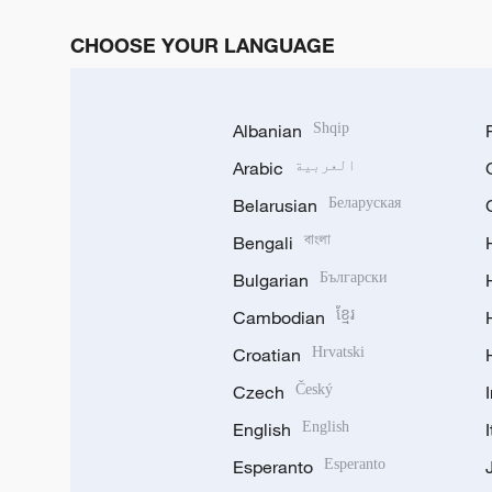
CHOOSE YOUR LANGUAGE
Albanian
Shqip
العربية
Arabic
Belarusian
Беларуская
Bengali
বাংলা
Bulgarian
Български
Cambodian
ខ្មែរ
Croatian
Hrvatski
Czech
Český
English
English
Esperanto
Esperanto