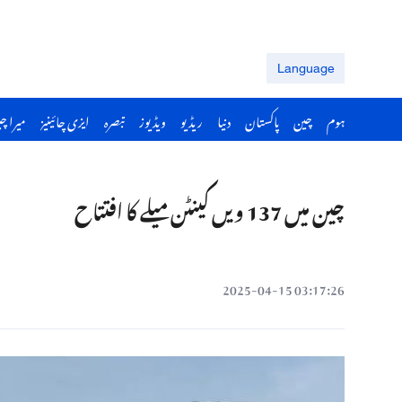
Language
ہوم
چین
پاکستان
دنیا
ریڈیو
ویڈیوز
تبصرہ
ایزی چائینیز
میرا چ
چین میں 137 ویں کینٹن میلے کا افتتاح
03:17:26 2025-04-15