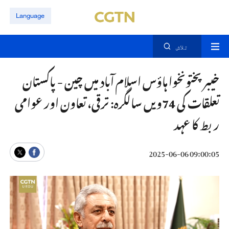
Language
تلاش
خیبرپختونخوا ہاؤس اسلام آباد میں چین - پاکستان
تعلقات کی 74ویں سالگرہ: ترقی، تعاون اور عوامی
ربط کا عہد
09:00:05 2025-06-06