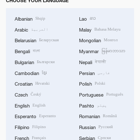
CHOOSE YOUR LANGUAGE
Shqip
ລາວ
Albanian
Lao
Bahasa Melayu
العربية
Arabic
Malay
Беларуская
Монгол
Belarusian
Mongolian
বাংলা
မြန်မာဘာသာ
Bengali
Myanmar
Български
नेपाली
Bulgarian
Nepali
فارسی
ខ្មែរ
Cambodian
Persian
Hrvatski
Polski
Croatian
Polish
Český
Português
Czech
Portuguese
پښتو
English
English
Pashto
Esperanto
Română
Esperanto
Romanian
Filipino
Русский
Filipino
Russian
Français
Српски
French
Serbian