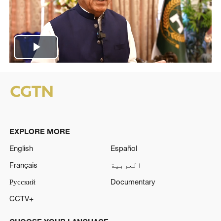
Play
Video
EXPLORE MORE
English
Español
العربية
Français
Русский
Documentary
CCTV+