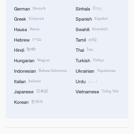
Deutsch
සිංහල
German
Sinhala
Ελληνικά
Español
Greek
Spanish
Hausa
Kiswahili
Hausa
Swahili
தமிழ்
עברית
Hebrew
Tamil
हिन्दी
ไทย
Hindi
Thai
Magyar
Türkçe
Hungarian
Turkish
Bahasa Indonesia
Українська
Indonesian
Ukrainian
اردو
Italiano
Italian
Urdu
日本語
Tiếng Việt
Japanese
Vietnamese
한국어
Korean