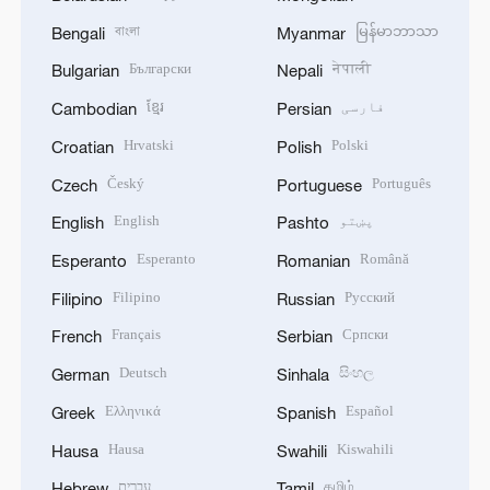
বাংলা
မြန်မာဘာသာ
Bengali
Myanmar
Български
नेपाली
Bulgarian
Nepali
فارسی
ខ្មែរ
Cambodian
Persian
Hrvatski
Polski
Croatian
Polish
Český
Português
Czech
Portuguese
پښتو
English
English
Pashto
Esperanto
Română
Esperanto
Romanian
Filipino
Русский
Filipino
Russian
Français
Српски
French
Serbian
Deutsch
සිංහල
German
Sinhala
Ελληνικά
Español
Greek
Spanish
Hausa
Kiswahili
Hausa
Swahili
தமிழ்
עברית
Hebrew
Tamil