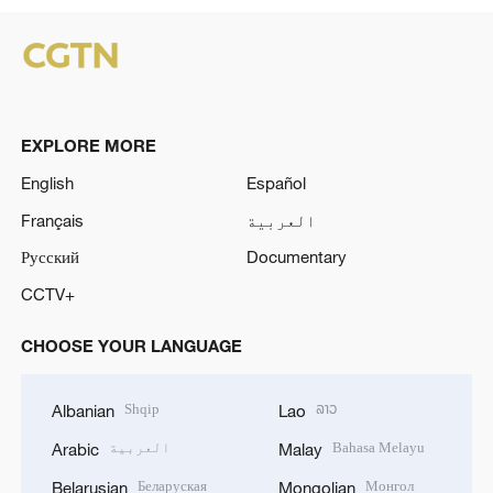
EXPLORE MORE
English
Español
العربية
Français
Русский
Documentary
CCTV+
CHOOSE YOUR LANGUAGE
Shqip
ລາວ
Albanian
Lao
Bahasa Melayu
العربية
Arabic
Malay
Беларуская
Монгол
Belarusian
Mongolian