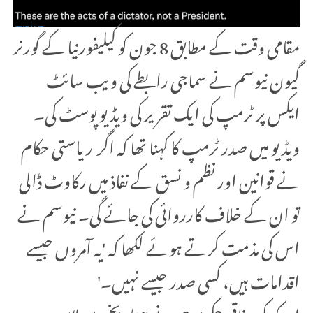
مقامی وقت کے مطابق 8 جون کو کیلیفورنیا کے گورنر
گیون نیوسم نے سماجی رابطے کی ویب سائٹ
ایکس پر ٹرمپ کی ایک تقریر کی ویڈیو پوسٹ کی۔
ویڈیو میں صدر ٹرمپ کا کہنا تھا کہ اگر ریاستی حکام
نے قوانین اور نظم و نسق کے نفاذ میں رکاوٹ ڈالی
تو ان کے خلاف کارروائی کی جائے گی۔ نیوسم نے
اس کی مذمت کرتے ہوئے لکھا کہ 'یہ آمروں جیسے
اقدامات ہیں، کسی صدر جیسے نہیں۔'
امریکہ کی وفاقی حکومت نے 6 تاریخ سے لاس