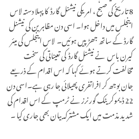
8 تاریخ کی صبح ، امریکی نیشنل گارڈ کا پہلا دستہ لاس
اینجلس میں داخل ہوا۔ اسی دن مظاہرین کی نیشنل
گارڈ کے ساتھ جھڑپیں ہوئیں۔ لاس اینجلس کی میئر
کیرن باس نے نیشنل گارڈ کی تعیناتی کی سخت
مخالفت کرتے ہوئے کہا کہ اس اقدام کے ذریعے
جان بوجھ کر افراتفری پھیلائی جا رہی ہے۔اسی دن
22 ڈیموکریٹک گورنرز نے ٹرمپ کے اس اقدام کی
شدید مذمت میں ایک مشترکہ بیان بھی جاری کیا ۔