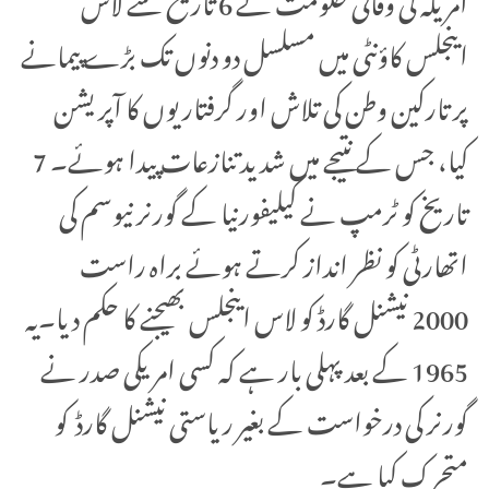
اینجلس کاؤنٹی میں مسلسل دو دنوں تک بڑے پیمانے
پر تارکین وطن کی تلاش اور گرفتاریوں کا آپریشن
کیا، جس کے نتیجے میں شدید تنازعات پیدا ہوئے۔ 7
تاریخ کو ٹرمپ نے کیلیفورنیا کے گورنر نیوسم کی
اتھارٹی کو نظر انداز کرتے ہوئے براہ راست
2000 نیشنل گارڈ کو لاس اینجلس بھیجنے کا حکم دیا۔یہ
1965 کے بعد پہلی بار ہے کہ کسی امریکی صدر نے
گورنر کی درخواست کے بغیر ریاستی نیشنل گارڈ کو
متحرک کیا ہے۔