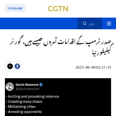
Language
تلاش
صدر ٹرمپ کے اقدامات آمروں جیسے ہیں، گورنر
کیلیفورنیا
02:31:35 2025-06-09