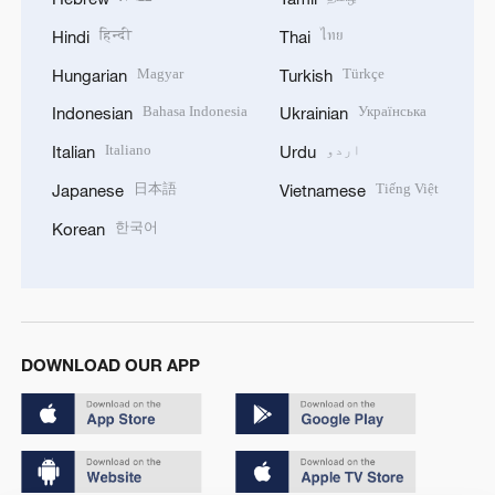
हिन्दी
ไทย
Hindi
Thai
Magyar
Türkçe
Hungarian
Turkish
Bahasa Indonesia
Українська
Indonesian
Ukrainian
اردو
Italiano
Italian
Urdu
日本語
Tiếng Việt
Japanese
Vietnamese
한국어
Korean
DOWNLOAD OUR APP