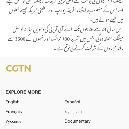
اور اس کے منصوبے ایشیا، افریقہ، یورپ اور لاطینی امریکہ جیسے خطوں
میں پھیلے ہوئے ہیں۔
اس سال 24 سے 26 جون تک اے آئی آئی بی کی دسویں سالانہ کونسل
میٹنگ منعقد ہوگی، جس میں تقریباً 100 ممالک اور خطوں کے 3500 سے
زائد مہمانوں کے شرکت کرنے کی توقع ہے۔
EXPLORE MORE
English
Español
العربية
Français
Русский
Documentary