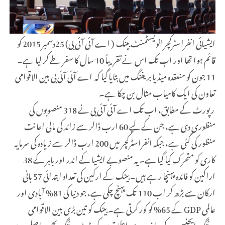
ایشیائی انفراسٹرکچر انویسٹمنٹ بینک ( اے آئی آئی بی) 25دسمبر 2015 کو
قائم ہوا تھا اور اب تک اس نے تقریباً 10 سال کا سفر طے کر لیا ہے۔
11 جون کو منعقدہ میڈیا بریفنگ میں بتایا گیا کہ اے آئی آئی بی بین الاقوامی
تعاون کی ایک کامیاب مثال بن چکا ہے۔
رپورٹ کے مطابق، اب تک اے آئی آئی بی نے 318 منصوبوں کی
منظوری دی ہے، جن کے لیے 60 ارب ڈالر سے زائد کی مالی اعانت
منظور کی گئی ہے، جبکہ انفراسٹرکچر میں 200 ارب ڈالر سے زیادہ کی سرمایہ
کاری کو متحرک کیا گیا ہے۔ یہ منصوبے ایشیا کے اندر اور باہر کے 38
اراکین کو فائدہ پہنچا رہے ہیں۔ بینک کے ارکین کی تعداد ابتدائی 57 بانی
ارکان سے بڑھ کر اب 110 تک پہنچ چکی ہے، جو دنیا کی 81% آبادی اور
عالمی GDP کے 65% کو کور کرتی ہے۔ بینک کو تین بڑی بین الاقوامی
ریٹنگ ایجنسیوں کی جانب سے اعلیٰ ترین کریڈٹ ریٹنگ بھی حاصل ہے،