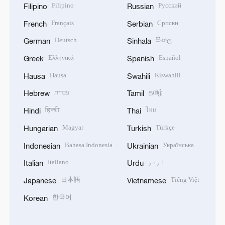
Filipino
Русский
Filipino
Russian
Français
Српски
French
Serbian
Deutsch
සිංහල
German
Sinhala
Ελληνικά
Español
Greek
Spanish
Hausa
Kiswahili
Hausa
Swahili
தமிழ்
עברית
Hebrew
Tamil
हिन्दी
ไทย
Hindi
Thai
Magyar
Türkçe
Hungarian
Turkish
Bahasa Indonesia
Українська
Indonesian
Ukrainian
اردو
Italiano
Italian
Urdu
日本語
Tiếng Việt
Japanese
Vietnamese
한국어
Korean