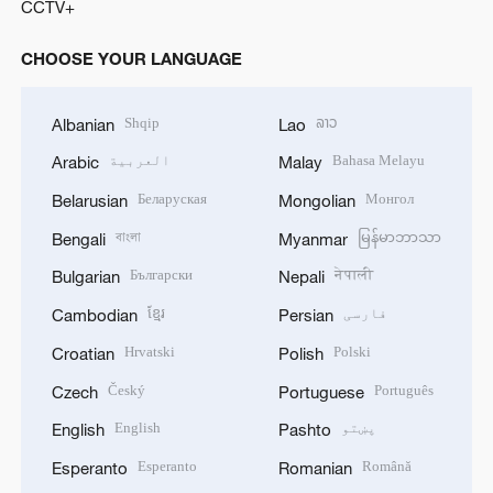
CCTV+
CHOOSE YOUR LANGUAGE
Shqip
ລາວ
Albanian
Lao
Bahasa Melayu
العربية
Arabic
Malay
Беларуская
Монгол
Belarusian
Mongolian
বাংলা
မြန်မာဘာသာ
Bengali
Myanmar
Български
नेपाली
Bulgarian
Nepali
فارسی
ខ្មែរ
Cambodian
Persian
Hrvatski
Polski
Croatian
Polish
Český
Português
Czech
Portuguese
پښتو
English
English
Pashto
Esperanto
Română
Esperanto
Romanian