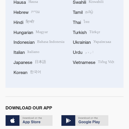
Hausa
Kiswahili
Hausa
Swahili
தமிழ்
עברית
Hebrew
Tamil
हिन्दी
ไทย
Hindi
Thai
Magyar
Türkçe
Hungarian
Turkish
Bahasa Indonesia
Українська
Indonesian
Ukrainian
اردو
Italiano
Italian
Urdu
日本語
Tiếng Việt
Japanese
Vietnamese
한국어
Korean
DOWNLOAD OUR APP