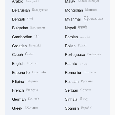
Bahasa Melayu
العربية
Arabic
Malay
Беларуская
Монгол
Belarusian
Mongolian
বাংলা
မြန်မာဘာသာ
Bengali
Myanmar
Български
नेपाली
Bulgarian
Nepali
فارسی
ខ្មែរ
Cambodian
Persian
Hrvatski
Polski
Croatian
Polish
Český
Português
Czech
Portuguese
پښتو
English
English
Pashto
Esperanto
Română
Esperanto
Romanian
Filipino
Русский
Filipino
Russian
Français
Српски
French
Serbian
Deutsch
සිංහල
German
Sinhala
Ελληνικά
Español
Greek
Spanish