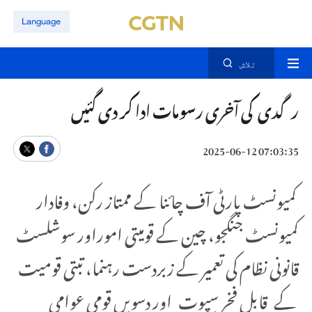
Language
تلاش
رگدی کی آخری رسومات ادا کر دی گئیں
07:03:35 2025-06-12
کمیونسٹ پارٹی آف چائنا کے ممتاز رکن، وفادار
کمیونسٹ جنگجو، چین کے قومیتی اموراور سوشلسٹ
قانونی نظام کی تعمیر کے زبردست رہنما، تبتی قومیت
کے قابل فخر سپوت اور دسویں قومی عوامی