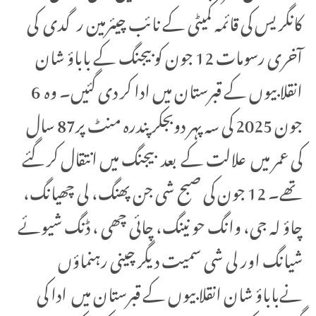
کانگریس کی قائمہ کمیٹی کے نائب چیئرمین رگدی کی
آخری رسومات 12 جون کو بیجنگ کے باباؤ شان
انقلابیوں کے قبرستان میں ادا کر دی گئیں۔ وہ 6
جون 2025 کی سہ پہر دوبجکر پندرہ منٹ پر87 سال
کی عمر میں علالت کے بعد بیجنگ میں انتقال کر گئے
تھے۔ 12 جون کی صبح شی جن پھنگ، لی چھیانگ،
چاؤ لہ جی، وانگ حو نینگ، چائی چھی ، ڈنگ شیوئے
شیانگ اور لی شی سمیت دیگر چینی رہنماؤں
نےباباؤ شان انقلابیوں کے قبرستان میں ادا کی