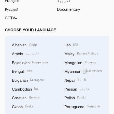
العربية
Français
Русский
Documentary
CCTV+
CHOOSE YOUR LANGUAGE
Shqip
ລາວ
Albanian
Lao
Bahasa Melayu
العربية
Arabic
Malay
Беларуская
Монгол
Belarusian
Mongolian
বাংলা
မြန်မာဘာသာ
Bengali
Myanmar
Български
नेपाली
Bulgarian
Nepali
فارسی
ខ្មែរ
Cambodian
Persian
Hrvatski
Polski
Croatian
Polish
Český
Português
Czech
Portuguese