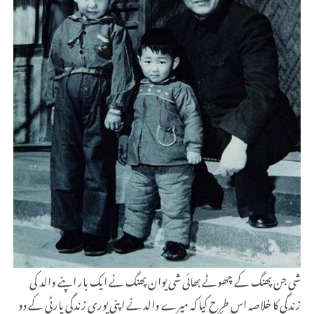
شی جن پھنگ کے چھوٹے بھائی شی یوان پھنگ نے ایک بار اپنے والد کی
زندگی کا خلاصہ اس طرح کیا کہ میرے والد نے اپنی پوری زندگی پارٹی کے دو