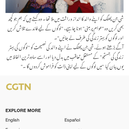
شی جن پھنگ کو اپنے والد کا انداز وراثت میں ملا تھا۔ وہ کہتے ہیں کہ ہم جو کچھ
بھی کریں وہ "عوام پر مبنی" ہونا چاہیے، "لوگوں کے لیے فائدے تلاش کریں
اور لوگوں کو بہتر زندگی کی طرف لے جائیں"۔
آگے بڑھتے ہوئے، شی جن پھنگ نے اپنے والد کی نصیحت کو "لوگوں کی بہتر
زندگی کی جستجو" کے مستقل تعاقب میں بدل دیا اور اسے سادہ ترین الفاظ میں
یوں بیان کیا "میں لوگوں کے لیے اپنی ذات کو فراموش کردوں گا ۔
"
EXPLORE MORE
English
Español