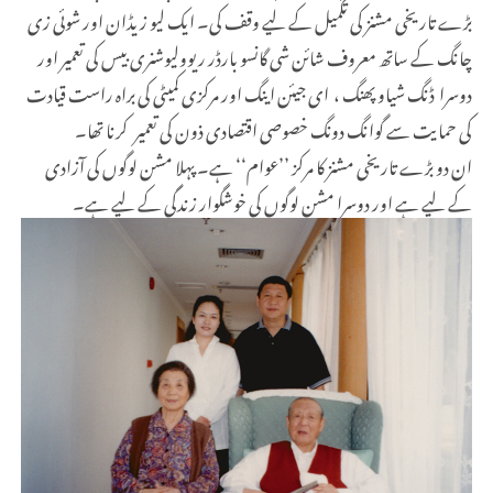
بڑے تاریخی مشنز کی تکمیل کے لیے وقف کی۔ ایک لیو زیڈان اور شوئی زی
چانگ کے ساتھ معروف شائن شی گانسو بارڈر ریوولیوشنری بیس کی تعمیر اور
دوسرا ڈنگ شیاو پھنگ ، ای جیئن اینگ اور مرکزی کمیٹی کی براہ راست قیادت
کی حمایت سے گوانگ دونگ خصوصی اقتصادی ذون کی تعمیر کرنا تھا۔
ان دو بڑے تاریخی مشنز کا مرکز ’’عوام‘‘ ہے۔ پہلا مشن لوگوں کی آزادی
کے لیے ہے اور دوسرا مشن لوگوں کی خوشگوار زندگی کے لیے ہے۔