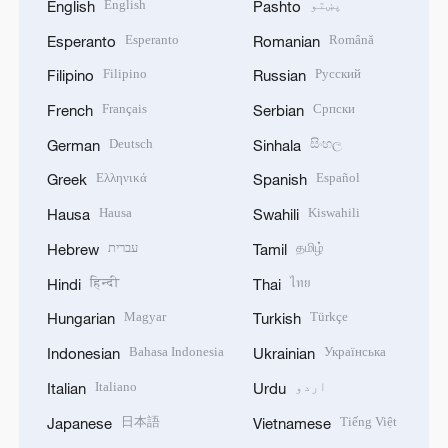
پښتو
English
English
Pashto
Esperanto
Română
Esperanto
Romanian
Filipino
Русский
Filipino
Russian
Français
Српски
French
Serbian
Deutsch
සිංහල
German
Sinhala
Ελληνικά
Español
Greek
Spanish
Hausa
Kiswahili
Hausa
Swahili
தமிழ்
עברית
Hebrew
Tamil
हिन्दी
ไทย
Hindi
Thai
Magyar
Türkçe
Hungarian
Turkish
Bahasa Indonesia
Українська
Indonesian
Ukrainian
اردو
Italiano
Italian
Urdu
日本語
Tiếng Việt
Japanese
Vietnamese