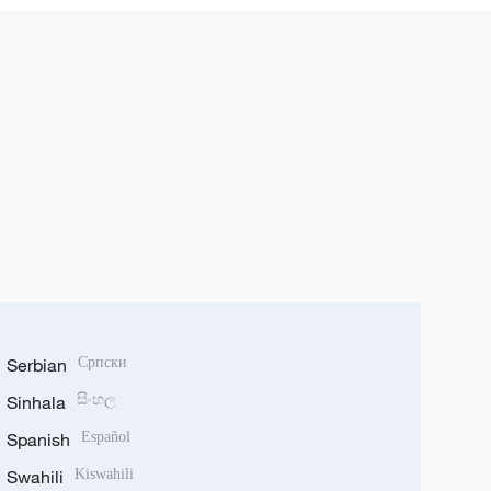
Serbian
Српски
Sinhala
සිංහල
Spanish
Español
Swahili
Kiswahili