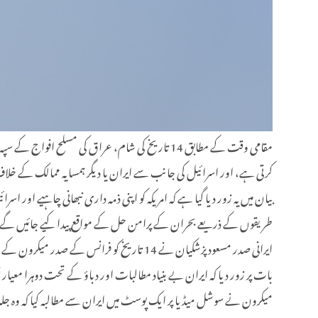
مقامی وقت کے مطابق 14 تاریخ کی شام، عراق کی م
کرتی ہے، اور اسرائیل کی جانب سے ایران یا دیگر ہمسایہ ممالک کے خل
بیان میں یہ زور دیا گیا ہے کہ امریکہ کو اپنی ذمہ داری نبھانی چاہیے او
طریقوں کے ذریعے بحران کے پرامن حل کے مواقع پیدا کیے جائیں گے
ایرانی صدر مسعود پزشکیان نے 14 تاریخ کو 
بات پر زور دیا کہ ایران بے بنیاد مطالبات اور دباؤ کے تحت دوہرا معیار
میکرون نے سوشل میڈیا پر ایک پوسٹ میں ایران سے مطالبہ کیا کہ وہ جلد از