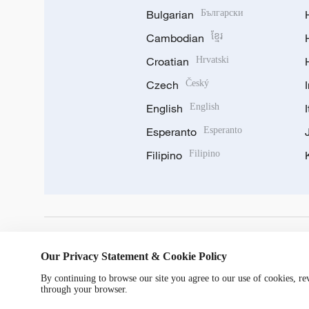
Bulgarian
Български
Cambodian
ខ្មែរ
Croatian
Hrvatski
Czech
Český
English
English
Esperanto
Esperanto
Filipino
Filipino
DOWNLOAD OUR APP
Our Privacy Statement & Cookie Policy
By continuing to browse our site you agree to our use of cookies, r
through your browser.