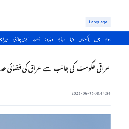
Language
ہوم
چین
پاکستان
دنیا
ریڈیو
ویڈیوز
تبصرہ
ایزی چائینیز
میرا چ
عراقی حکومت کی جانب سے عراق کی فضائی حدو
08:44:54 2025-06-15