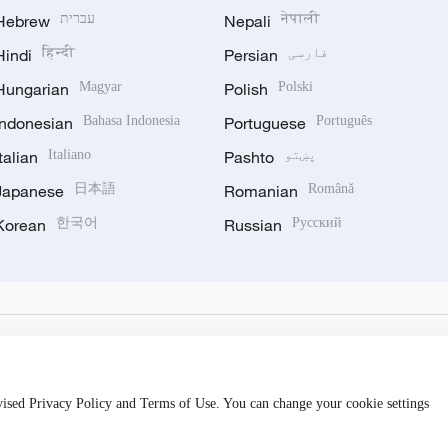
नेपाली
Nepali
עברית
Hebrew
فارسی
Persian
हिन्दी
Hindi
Hungarian
Magyar
Polish
Polski
Indonesian
Bahasa Indonesia
Portuguese
Português
پښتو
Pashto
Italiano
Italian
Japanese
日本語
Romanian
Română
Korean
한국어
Russian
Русский
evised Privacy Policy and Terms of Use. You can change your cookie settings