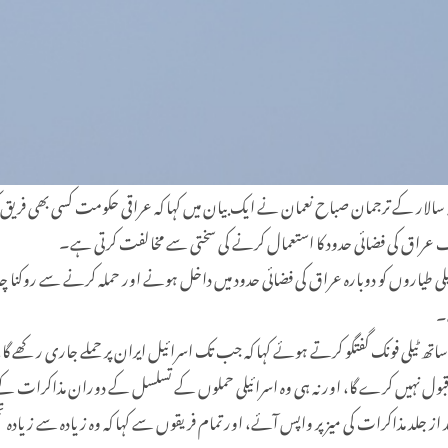
سلح افواج کے سپہ سالار کے ترجمان صباح نعمان نے ایک بیان میں کہا کہ عراقی حکومت کسی 
اف عراق کی فضائی حدود کا استعمال کرنے کی سختی سے مخالفت کرتی ہے۔
ر اسرائیلی طیاروں کو دوبارہ عراق کی فضائی حدود میں داخل ہونے اور حملہ کرنے سے روک
۔
فرانس کے صدر میکرون کے ساتھ ٹیلی فونک گفتگو کرتے ہوئے کہا کہ جب تک اسرائیل ایران پر حملے
 قبول نہیں کرے گا، اور نہ ہی وہ اسرائیلی حملوں کے تسلسل کے دوران مذاکرات کے می
 جلد مذاکرات کی میز پر واپس آئے، اور تمام فریقوں سے کہا کہ وہ زیادہ سے زیادہ تح