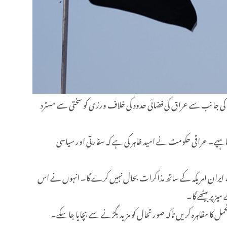
بھی فریق کی جانب سے عراق کی فضائی حدود کی خلاف ورزی کو سختی سے مسترد
نا چاہیے۔ عراقی حکومت نے امید ظاہر کی ہے کہ سفارتی اور سیاسی
 جاری رکھے گا، ایران امریکہ کے ساتھ مذاکرات بحال نہیں کرے گا۔ انہوں نے اس
ز پر بیٹھے گا۔
مل کا مظاہرہ کریں تاکہ صورتحال کو مزید بگڑنے سے بچایا جا سکے۔