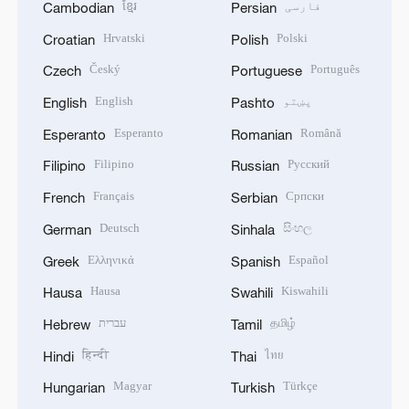
فارسی
ខ្មែរ
Cambodian
Persian
Hrvatski
Polski
Croatian
Polish
Český
Português
Czech
Portuguese
پښتو
English
English
Pashto
Esperanto
Română
Esperanto
Romanian
Filipino
Русский
Filipino
Russian
Français
Српски
French
Serbian
Deutsch
සිංහල
German
Sinhala
Ελληνικά
Español
Greek
Spanish
Hausa
Kiswahili
Hausa
Swahili
தமிழ்
עברית
Hebrew
Tamil
हिन्दी
ไทย
Hindi
Thai
Magyar
Türkçe
Hungarian
Turkish