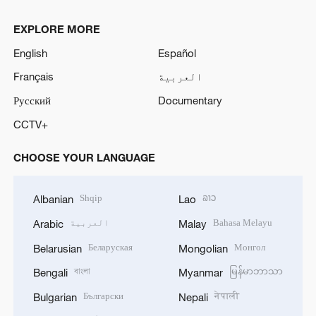
EXPLORE MORE
English
Español
العربية
Français
Русский
Documentary
CCTV+
CHOOSE YOUR LANGUAGE
Shqip
ລາວ
Albanian
Lao
Bahasa Melayu
العربية
Arabic
Malay
Беларуская
Монгол
Belarusian
Mongolian
বাংলা
မြန်မာဘာသာ
Bengali
Myanmar
Български
नेपाली
Bulgarian
Nepali