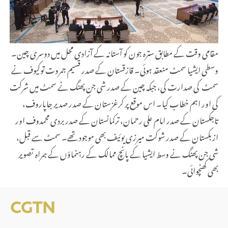
مقامی وقت کے مطابق سترہ جون کو آستانہ کے آزادی محل میں دوسری چین۔
وسطی ایشیا سمٹ منعقد ہوئی۔ قازقستان کے صدر قسیم جمروت توکیوف نے
سمٹ کی صدارت کی، جبکہ چین کے صدر شی جن پھنگ نے سمٹ میں شرکت
کی اور اہم خطاب کیا۔ اس موقع پر کرغزستان کے صدر صدیر جاپاروف،
تاجکستان کے صدر امام علی رحمان، ترکمانستان کے صدر بردی محمدوف اور
ازبکستان کے صدر شوکت میرزی یوئیف بھی موجود تھے۔ سمٹ سے قبل،
شی جن پھنگ نے وسط ایشیا کے پانچ ممالک کے رہنماؤں کے ہمراہ تصویر
بھی کھنچوائی۔