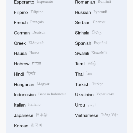
Esperanto
Română
Esperanto
Romanian
Filipino
Русский
Filipino
Russian
Français
Српски
French
Serbian
Deutsch
සිංහල
German
Sinhala
Ελληνικά
Español
Greek
Spanish
Hausa
Kiswahili
Hausa
Swahili
தமிழ்
עברית
Hebrew
Tamil
हिन्दी
ไทย
Hindi
Thai
Magyar
Türkçe
Hungarian
Turkish
Bahasa Indonesia
Українська
Indonesian
Ukrainian
اردو
Italiano
Italian
Urdu
日本語
Tiếng Việt
Japanese
Vietnamese
한국어
Korean