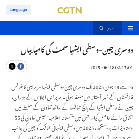
Language
تلاش
دوسری چین-وسطی ایشیا سمٹ کی کامیابیاں
02:17:01 2025-06-18
16 سے 18 جون 2025 تک دوسری چین-وسطی ایشیا سربراہی کانفرنس
قازقستان کے شہر آستانہ میں منعقد ہوئی۔ سربراہی اجلاس کے دوران،
چین نے وسطی ایشیا کے پانچ ممالک کے ساتھ تعاون کے سلسلے میں
اتفاق رائے حاصل کیا۔ جس میں "آستانہ اعلامیہ" جیسی تعاون کی 55
دستاویزات پر دستخط، 2025 میں وسطی ایشیائی ممالک کو چین کی جانب
سے 1.5 بلین آر ایم بی کی مفت امداد کی فراہمی جیسے 31 تعاون کے