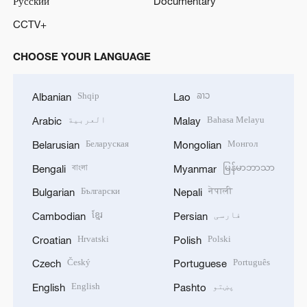
Русский
Documentary
CCTV+
CHOOSE YOUR LANGUAGE
Shqip
ລາວ
Albanian
Lao
Bahasa Melayu
العربية
Arabic
Malay
Беларуская
Монгол
Belarusian
Mongolian
বাংলা
မြန်မာဘာသာ
Bengali
Myanmar
Български
नेपाली
Bulgarian
Nepali
فارسی
ខ្មែរ
Cambodian
Persian
Hrvatski
Polski
Croatian
Polish
Český
Português
Czech
Portuguese
پښتو
English
English
Pashto