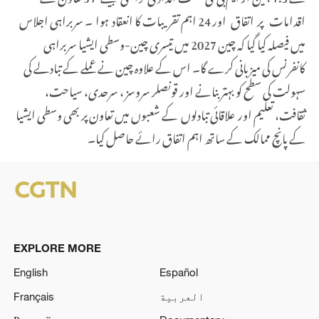
اقدامات پر اتفاق اور 24 اہم تقریبات کا انعقاد ہوا ۔ سربراہی اجلاس
میں فیصلہ کیا گیا کہ چین 2027 میں تیسری چین-وسطی ایشیا سربراہی
کانفرنس کی میزبانی کرے گا۔ اس کے علاوہ چین نے عملے کے تبادلے کی
سہولت کی سطح کو بہتر بنانے اور قونصلر سروسز ، سرحدی، سیاحت،
ثقافت، تعلیم اور علاقائی تبادلوں کے شعبوں میں تعاون پر بھی وسطی ایشیا
کے پانچ ممالک کے ساتھ اہم اتفاق رائے حاصل کیا۔
EXPLORE MORE
English
Español
العربية
Français