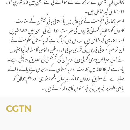
بھارتی ہائی کمیشن کے نمائندے کے حوالے کی ہے، جن میں 53 شہری اور
193 ماہی گیر شامل ہیں۔
ادھر بھارتی حکومت نےنئی دہلی میں پاکستانی ہائی کمیشن کے سفارت
کاروں کو 463 پاکستانی قیدیوں کی فہرست حوالے کی، جن میں 382 شہری
اور 81 ماہی گیر شامل ہیں ۔ بیان میں کہا گیا ہے کہ پاکستانی حکومت نے
ان تمام پاکستانی قیدیوں کی فوری رہائی اور وطن واپسی کا مطالبہ کیا جنہوں
نے اپنی سزائیں پوری کر لی ہیں اور ان کی نیشنلٹی کی تصدیق ہو چکی ہے۔
یاد رہے کہ 2008 میں بھارت اور پاکستان کے درمیان طے پانے والے
معاہدے کے مطابق، دونوں ممالک ہر سال یکم جنوری اور یکم جولائی کو
باہمی طور پر قیدیوں کی فہرستوں کا تبادلہ کرتے ہیں۔