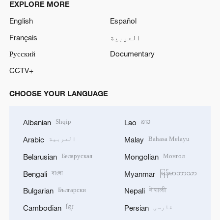
EXPLORE MORE
English
Español
العربية
Français
Русский
Documentary
CCTV+
CHOOSE YOUR LANGUAGE
Shqip
ລາວ
Albanian
Lao
Bahasa Melayu
العربية
Arabic
Malay
Беларуская
Монгол
Belarusian
Mongolian
বাংলা
မြန်မာဘာသာ
Bengali
Myanmar
Български
नेपाली
Bulgarian
Nepali
فارسی
ខ្មែរ
Cambodian
Persian