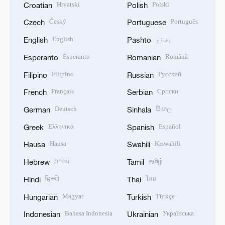
Hrvatski
Polski
Croatian
Polish
Český
Português
Czech
Portuguese
پښتو
English
English
Pashto
Esperanto
Română
Esperanto
Romanian
Filipino
Русский
Filipino
Russian
Français
Српски
French
Serbian
Deutsch
සිංහල
German
Sinhala
Ελληνικά
Español
Greek
Spanish
Hausa
Kiswahili
Hausa
Swahili
தமிழ்
עברית
Hebrew
Tamil
हिन्दी
ไทย
Hindi
Thai
Magyar
Türkçe
Hungarian
Turkish
Bahasa Indonesia
Українська
Indonesian
Ukrainian