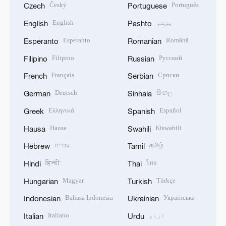
Český
Português
Czech
Portuguese
پښتو
English
English
Pashto
Esperanto
Română
Esperanto
Romanian
Filipino
Русский
Filipino
Russian
Français
Српски
French
Serbian
Deutsch
සිංහල
German
Sinhala
Ελληνικά
Español
Greek
Spanish
Hausa
Kiswahili
Hausa
Swahili
தமிழ்
עברית
Hebrew
Tamil
हिन्दी
ไทย
Hindi
Thai
Magyar
Türkçe
Hungarian
Turkish
Bahasa Indonesia
Українська
Indonesian
Ukrainian
اردو
Italiano
Italian
Urdu