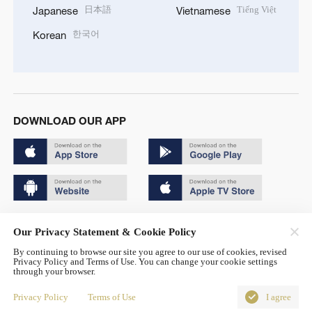
日本語
Tiếng Việt
Japanese
Vietnamese
한국어
Korean
DOWNLOAD OUR APP
Copyright © 2024 CGTN.
Our Privacy Statement & Cookie Policy
京ICP备20000184号
By continuing to browse our site you agree to our use of cookies, revised
Privacy Policy and Terms of Use. You can change your cookie settings
京公网安备 11010502050052号
through your browser.
Disinformation report hotline: 010-85061466
Privacy Policy
Terms of Use
I agree