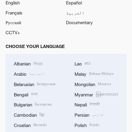
English
Español
العربية
Français
Русский
Documentary
CCTV+
CHOOSE YOUR LANGUAGE
Shqip
ລາວ
Albanian
Lao
Bahasa Melayu
العربية
Arabic
Malay
Беларуская
Монгол
Belarusian
Mongolian
বাংলা
မြန်မာဘာသာ
Bengali
Myanmar
Български
नेपाली
Bulgarian
Nepali
فارسی
ខ្មែរ
Cambodian
Persian
Hrvatski
Polski
Croatian
Polish