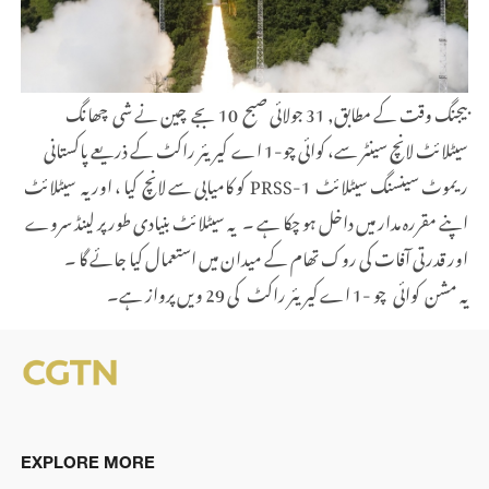
بیجنگ وقت کے مطابق, 31 جولائی صبح 10 بجے چین نے شی چھانگ
سیٹلائٹ لانچ سینٹر سے، کوائی چو-1 اے کیریئر راکٹ کے ذریعے پاکستانی
ریموٹ سینسنگ سیٹلائٹ PRSS-1 کو کامیابی سے لانچ کیا ، اور یہ سیٹلائٹ
اپنے مقررہ مدار میں داخل ہو چکا ہے ۔ یہ سیٹلائٹ بنیادی طور پر لینڈ سروے
اور قدرتی آفات کی روک تھام کے میدان میں استعمال کیا جائے گا ۔
یہ مشن کوائی چو -1 اے کیریئر راکٹ کی 29 ویں پرواز ہے۔
EXPLORE MORE