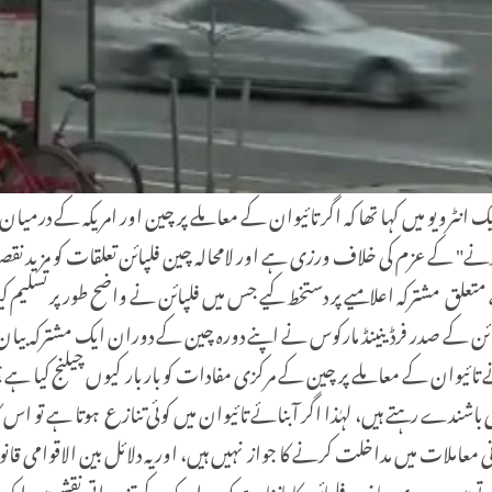
رویو میں کہا تھا کہ اگر تائیوان کے معاملے پر چین اور امریکہ کے درمیان م
نے" کے عزم کی خلاف ورزی ہے اور لامحالہ چین فلپائن تعلقات کو مزید نق
یام سے متعلق مشترکہ اعلامیے پر دستخط کیے جس میں فلپائن نے واضح طور پر تسلی
ئیوان چین کا اٹوٹ حصہ ہے"۔ جنوری 2023 میں فلپائن کے صدر فرڈینینڈ مارکوس نے اپنے دورہ چین کے دو
 تائیوان کے معاملے پر چین کے مرکزی مفادات کو بار بار کیوں چیلنج کیا ہے؟ 
شندے رہتے ہیں، لہٰذا اگر آبنائے تائیوان میں کوئی تنازع ہوتا ہے تو اس کا اث
عاملات میں مداخلت کرنے کا جواز نہیں ہیں، اور یہ دلائل بین الاقوامی قان
 ہیں. دوسری جانب فلپائن کا ماننا ہے کہ وہ امریکہ کے تزویراتی نقشے میں ا