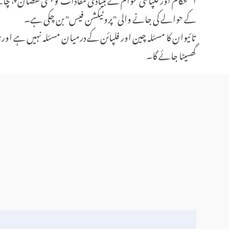
کے حوالے کی جانے والی "پروٹیکشن فیس" بن چکی ہے۔
تائیوان کا مسئلہ چین اور فلپائن کے درمیان مسئلہ نہیں ہے اور
گھسیٹا جائے گا۔