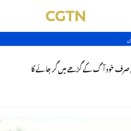
ین
ن صرف خود آگ کے گڑھے میں گر جائے گا