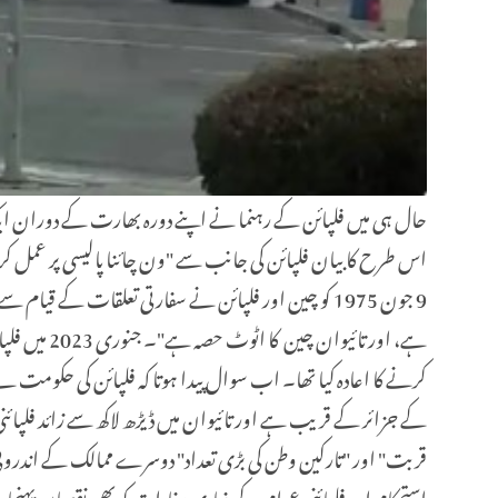
حال ہی میں فلپائن کے رہنما نے اپنے دورہ بھارت کے دوران ایک انٹ
اس طرح کا بیان فلپائن کی جانب سے "ون چائنا پالیسی پر عمل کر
9 جون 1975 کو چین اور فلپائن نے سفارتی تعلقات کے ق
ہے، اور تا
کرنے کا اعادہ کیا تھا۔ اب سوال پیدا ہوتا کہ فلپائن کی حکومت نے
کے جزائر کے قریب ہے اور تائیوان میں ڈیڑھ لاکھ سے زائد فلپائنی با
قربت" اور "تارکین وطن کی بڑی تعداد" دوسرے ممالک کے اندرونی م
استحکام اور فلپائنی عوام کے بنیادی مفادات کو بھی نقصان پہنچاتے