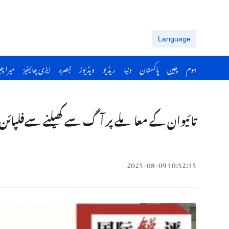
Language
ہوم
چین
پاکستان
دنیا
ریڈیو
ویڈیوز
تبصرہ
ایزی چائینیز
میرا چ
تائیوان کے معاملے پر آگ سے کھیلنے سےفلپائ
10:52:15 2025-08-09