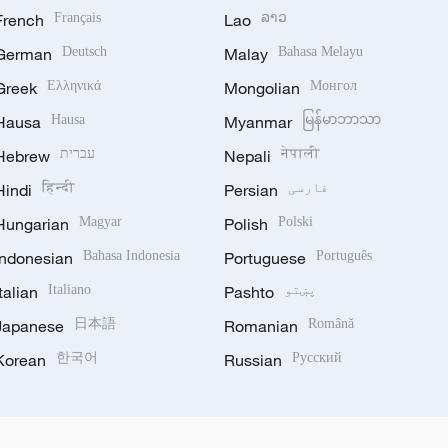
French
Français
Lao
ລາວ
German
Deutsch
Malay
Bahasa Melayu
Greek
Ελληνικά
Mongolian
Монгол
Hausa
Hausa
Myanmar
မြန်မာဘာသာ
नेपाली
Nepali
עברית
Hebrew
فارسی
Persian
हिन्दी
Hindi
Hungarian
Magyar
Polish
Polski
Indonesian
Bahasa Indonesia
Portuguese
Português
پښتو
Pashto
Italiano
Italian
Japanese
日本語
Romanian
Română
Korean
한국어
Russian
Русский