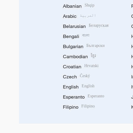
Albanian
Shqip
العربية
Arabic
Belarusian
Беларуская
Bengali
বাংলা
Bulgarian
Български
Cambodian
ខ្មែរ
Croatian
Hrvatski
Czech
Český
English
English
Esperanto
Esperanto
Filipino
Filipino