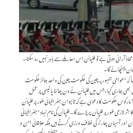
حاذ آرائی ہوتی ہے تو فلپائن اس معاملے سے باہر نہیں رہ سکتا۔
صان پہنچائے گا۔
م کیا کہ "عوامی جمہوریہ چین کی حکومت چین کی واحد جائز حکومت
ران ایک مشترکہ بیان بھی جاری کیا ،جس میں فلپائن نے ون چائنا پالیسی پر عمل
مارکوس حکومت کا دعویٰ ہے کہ تائیوان جغرافیائی طور پر فلپائن
ر لازمی طور پر فلپائن پر پڑے گا۔ فلپائن کی نام نہاد "جغرافیائی
ون اور آسیان چارٹر کی خلاف ورزی کرتے ہیں بلکہ علاقائی امن و
یک خاص مقام پر ہے اور اس کی تائیوان سے متعلق پالیسی امریکہ