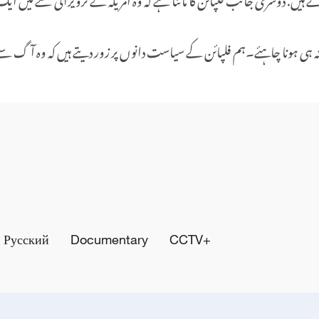
 نہ ہی ہونا چاہئے۔ہم فلپائن کے سیاست دانوں پر زور دیتے ہیں کہ وہ آگ 
Русский
Documentary
CCTV+