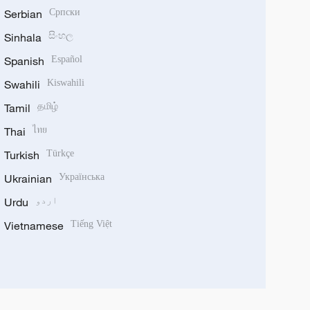
Serbian
Српски
Sinhala
සිංහල
Spanish
Español
Swahili
Kiswahili
Tamil
தமிழ்
Thai
ไทย
Turkish
Türkçe
Ukrainian
Українська
اردو
Urdu
Vietnamese
Tiếng Việt