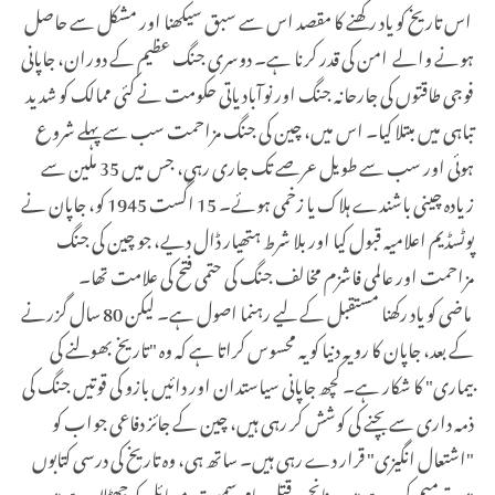
اس تاریخ کو یاد رکھنے کا مقصد اس سے سبق سیکھنا اور مشکل سے حاصل
ہونے والے امن کی قدر کرنا ہے۔ دوسری جنگ عظیم کے دوران، جاپانی
فوجی طاقتوں کی جارحانہ جنگ اور نوآبادیاتی حکومت نے کئی ممالک کو شدید
تباہی میں مبتلا کیا۔ اس میں، چین کی جنگ مزاحمت سب سے پہلے شروع
ہوئی اور سب سے طویل عرصے تک جاری رہی، جس میں 35 ملین سے
زیادہ چینی باشندے ہلاک یا زخمی ہوئے۔ 15 اگست 1945 کو، جاپان نے
پوٹسڈیم اعلامیہ قبول کیا اور بلا شرط ہتھیار ڈال دیے، جو چین کی جنگ
مزاحمت اور عالمی فاشزم مخالف جنگ کی حتمی فتح کی علامت تھا۔
ماضی کو یاد رکھنا مستقبل کے لیے رہنما اصول ہے۔ لیکن 80 سال گزرنے
کے بعد، جاپان کا رویہ دنیا کو یہ محسوس کراتا ہے کہ وہ "تاریخ بھولنے کی
بیماری" کا شکار ہے۔ کچھ جاپانی سیاستدان اور دائیں بازو کی قوتیں جنگ کی
ذمہ داری سے بچنے کی کوشش کر رہی ہیں، چین کے جائز دفاعی جواب کو
"اشتعال انگیزی" قرار دے رہی ہیں۔ ساتھ ہی، وہ تاریخ کی درسی کتابوں
میں ترمیم کر رہے ہیں، نانجن قتل عام سمیت مسائل کو جھٹلا رہے ہیں،