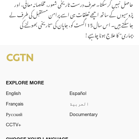
حاصل نہیں کر سکتا۔ صرف درست تاریخی شعور، مخلصانہ معافی، اور
پڑوسیوں کے ساتھ اچھے تعلقات ہی اسے پرامن مستقبل کی طرف لے
جا سکتے ہیں۔ اس سال 15 اگست کو، جاپان کی "تاریخی بھولنے کی
بیماری" کا علاج ہونا چاہیے!
EXPLORE MORE
English
Español
العربية
Français
Русский
Documentary
CCTV+