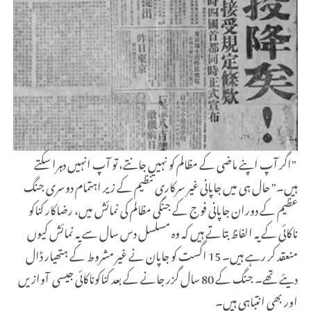
"اگر آپ اپنے ماضی کے مظالم کو نہیں جانتے، تو آپ انہیں دہرا سکتے
ہیں۔" حال ہی میں جاپانی غیر سرکاری تنظیم کے زیر اہتمام دوسری جنگ
عظیم کے دوران جاپانی فوج کے جنگی مظالم کی نمائش میں، رضاکار کناکو
ناکائی کے یہ الفاظ بتاتے ہیں کہ وہ مسلسل دس سال سے یہ نمائش کیوں
منعقد کر رہے ہیں۔ 15 اگست کو جاپان نے غیر مشروط کے ہتھیار ڈال
دیئے تھے۔ جنگ کے 80 سال گزر جانے کے بعد کناکوناکائی جیسی آوازیں
اور بھی انتباہی ہیں۔