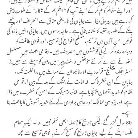
اور اپنے مظالم کو کم کرکے اپنے آپ کو "ایٹم بم کے شکار" کے طور پر پیش
کر رہے ہیں، بیرونی دنیا اسے جاپان کی تاریخی حقائق سے انحراف اور پیچھے
ہٹنے کے طور پر تنقید کا نشانہ بناتی ہے۔ حالیہ برسوں میں، جاپانی دائیں بازو کی
قوتیں امن آئین میں ترمیم، مسلح افواج کی توسیع، اور فوجی طاقت کو
دوبارہ زندہ کرنے کی کوششوں میں مصروف ہیں۔ دفاعی بجٹ میں مسلسل
اضافے سے لے کر نئے "ڈیفنس وائٹ پیپر" میں چین کو "پہلے سے کہیں بڑا
اسٹریٹجک چیلنج" قرار دینے اور تائیوان کے معاملے میں مداخلت تک،
جاپان کے ان خطرناک اقدامات نے جنگ کے بعد کے بین الاقوامی
نظام کو شدید نقصان پہنچایا ہے، ایشیا پیسیفک کے امن کو خطرے میں ڈالا
ہے، اور پڑوسی ممالک اور عالمی برادری کے لئے شدید تشویش کا باعث بنا
ہے۔
80 سال گزر گئے، لیکن تاریخ کا فیصلہ ابھی ختم نہیں ہوا۔ ایک "عام
ملک" بننے کے لیے، جاپان تاریخ کو مسخ کرنے یا فوجی توسیع سے کچھ