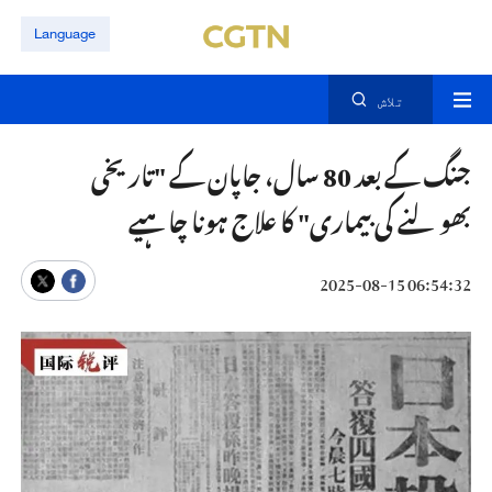
Language
تلاش
جنگ کے بعد 80 سال، جاپان کے "تاریخی
بھولنے کی بیماری" کا علاج ہونا چاہیے
06:54:32 2025-08-15