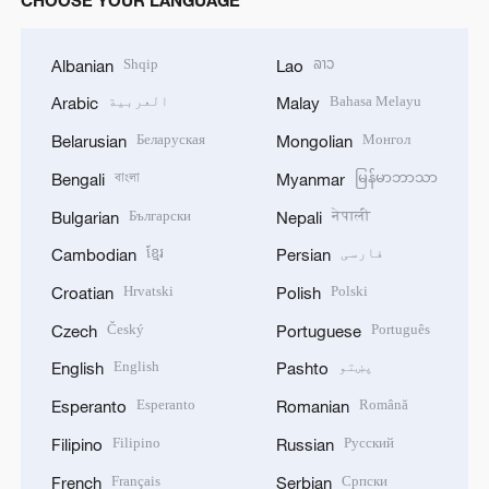
CHOOSE YOUR LANGUAGE
Shqip
ລາວ
Albanian
Lao
Bahasa Melayu
العربية
Arabic
Malay
Беларуская
Монгол
Belarusian
Mongolian
বাংলা
မြန်မာဘာသာ
Bengali
Myanmar
Български
नेपाली
Bulgarian
Nepali
فارسی
ខ្មែរ
Cambodian
Persian
Hrvatski
Polski
Croatian
Polish
Český
Português
Czech
Portuguese
پښتو
English
English
Pashto
Esperanto
Română
Esperanto
Romanian
Filipino
Русский
Filipino
Russian
Français
Српски
French
Serbian