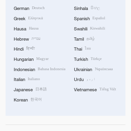
Deutsch
සිංහල
German
Sinhala
Ελληνικά
Español
Greek
Spanish
Hausa
Kiswahili
Hausa
Swahili
தமிழ்
עברית
Hebrew
Tamil
हिन्दी
ไทย
Hindi
Thai
Magyar
Türkçe
Hungarian
Turkish
Bahasa Indonesia
Українська
Indonesian
Ukrainian
اردو
Italiano
Italian
Urdu
日本語
Tiếng Việt
Japanese
Vietnamese
한국어
Korean