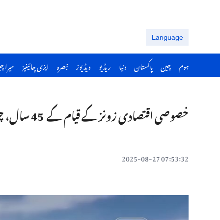
Language
ہوم
چین
پاکستان
دنیا
ریڈیو
ویڈیوز
تبصرہ
ایزی چائینیز
میرا چ
خصوصی اقتصادی زونز کے قیام کے 45 سال، چین کی ترقی و اصلاحات اور کھلے پن کے معجزے کا مشاہدہ
07:53:32 2025-08-27