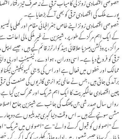
خصوصی اقتصادی زونز کی کامیاب ترقی نے نہ صرف تیز رفتار اقتصا
پورے ملک کی اقتصادی ترقی کو بھی آگے بڑھایا ہے۔
خصوصی اقتصادی زونز اپنے خاص جغرافیائی مقام اور کھلی پالیسیو
مراکز ، پروڈکشن بیسز یا علاقائی ہیڈ کوارٹرز قائم کیے ہیں ، جیسے
ممالک اور خطوں میں فعال ہ
برآمد کی جاتی ہیں ، جس نے عالمی نیو انرجی گاڑیوں کی صنعت کی ت
چین اقتصادی عالمگیریت کا ایک اہم شریک اور محرک بن گیا ہے
رواں سال صدر شی جن پھنگ کی جانب سے شینزین جامع اصلاحاتی پائ
مشن سونپے گئے ہیں ۔ اس وقت دنیا گہری تبدیلیوں سے دوچار ہے ،
کے "اصولوں کو قبول کرنے والے" سے "اصولوں میں شریک" اور 
ڈیٹا کے بہاؤ جیسے شعبوں میں ادارہ جاتی کھلے پن کو گہرا کرکے ،