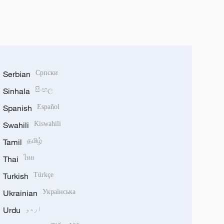
Serbian
Српски
Sinhala
සිංහල
Spanish
Español
Swahili
Kiswahili
Tamil
தமிழ்
Thai
ไทย
Turkish
Türkçe
Ukrainian
Українська
اردو
Urdu