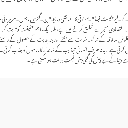
کے لیے "ٹیسٹ فیلڈ" سے ترقی کا "نمائشی دریچہ" بن گئے ہیں ، جس سے بیرونی د
صرف اقتصادی معجزے تخلیق کرنے میں ہے، بلکہ ایک اہم حقیقت کو ثابت کرنے م
لوبل ساؤتھ کے ممالک غربت سے نکلنے اور جدیدیت کے حصول کے راستے ت
ن پیش کرتی ہے ۔ یہ نہ صرف انسانی تہذیب کے شاندار کارناموں کو جذب کرتی 