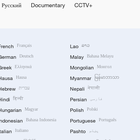
Русский
Documentary
CCTV+
French
Français
Lao
ລາວ
German
Deutsch
Malay
Bahasa Melayu
Greek
Ελληνικά
Mongolian
Монгол
Hausa
Hausa
Myanmar
မြန်မာဘာသာ
नेपाली
Nepali
עברית
Hebrew
فارسی
Persian
हिन्दी
Hindi
Hungarian
Magyar
Polish
Polski
Indonesian
Bahasa Indonesia
Portuguese
Português
پښتو
Pashto
Italiano
Italian