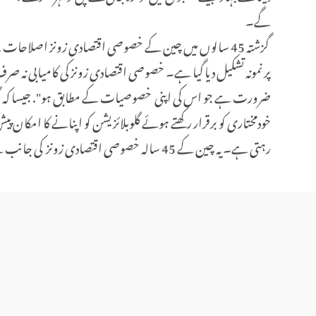
گے۔
گزشتہ 45 سالوں میں چین کے خصوصی اقتصادی زونز اصلاحات 
پر نمونہ تشکیل دیا گیا ہے۔ خصوصی اقتصادی زونز کی کامیابی نہ 
ضرورت ہے جو اس کی اپنی خصوصیات کے مطابق ہو". جیسا کہ گ
خودمختاری کو برقرار رکھتے ہوئے گلوبلائزیشن کو اپنانے کا امکا
رہتی ہے۔ یہ چین کے 45 سالہ خصوصی اقتصادی زونز کی جانب سے دنیا کے لیے پیش کی گئی بیش قیمت دولت ہو سکتی ہے۔