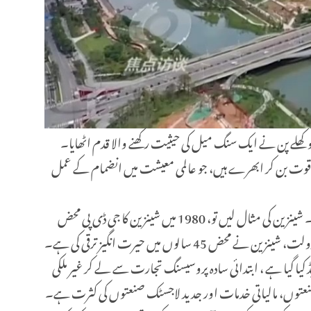
حات و کھلے پن نے ایک سنگ میل کی حیثیت رکھنے والا قدم اٹھایا۔
رک قوت بن کر ابھرے ہیں، جو عالمی معیشت میں انضمام کے عمل
خصوصی اقتصادی زونز چین کی اقتصادی ترقی کے عمل میں ایک انتہائی اہم کردار ادا کرتے ہیں اور اقتصادی عروج کے لیے ایک اہم انجن ہیں۔ شینزین کی مثال لیں تو، 1980 میں شینزین کا جی ڈی پی محض
270 ملین یوان تھا اور یہ ایک غیر معروف چھوٹا ماہی گیری گاؤں تھا۔ تاہم، خصوصی اقتصادی زون کی کھلی پالیسیوں اور اختراعی جذبے کی بدولت، شینزین نے محض 45 سالوں میں حیرت انگیز ترقی کی ہے۔
 بہتر اور اپ گریڈ کیا گیا ہے ، ابتدائی سادہ پروسیسنگ تجارت سے لے کر غیر ملکی
 صنعتوں، مالیاتی خدمات اور جدید لاجسٹک صنعتوں کی کثرت ہے۔