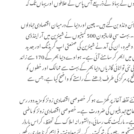
حیتوں کے بہاؤ کے ذریعے آس پاس کے علاقوں اور یہاں تک کہ
ن ونڈو بن گئے ہیں۔ چین اور دنیا کے درمیان اقتصادی تبادلوں
کے ایک اہم مرکز کے طور پر ، شینزین نے غیر ملکی مالی اعانت سے چلنے والے کاروباری اداروں کی ایک بڑی تعداد کو اپنی طرف راغب کیا ہے۔ بہت سی فارچیون 500 کمپنیوں نے شینزین میں آر اینڈ ڈی
ارے وغیرہ ، ان کی آمد نے شینزین کی صنعتی اپ گریڈنگ اور جدید
ترقی کو فروغ دیا ہے۔ اسی دوران ، ہواوے ، ٹینسینٹ اور بی وائی ڈی جیسی بین الاقوامی سطح پر مسابقتی چینی کمپنیوں کی ایک بڑی تعداد شینزین میں ابھر کر سامنے آئی ہے۔ ہواوے دنیا بھر کے 170 سے زائد
ہے۔ بی وائی ڈی کی نئی توانائی گاڑیاں دنیا بھر کے بہت سے ممالک اور خطوں کو
سطح پر مرکز کی طرف بڑھنے کے راستے کو واضح کیا ہے، جس سے
 نقطہ آغاز پر کھڑے ہو کر خصوصی اقتصادی زونز کو مزید دور رس
یں جامع تبدیلیوں کی ضرورت ہے۔ خصوصی اقتصادی زونز کو ماضی
 مارکیٹ تک رسائی، دانشورانہ املاک کے تحفظ، کراس بارڈر
کی جستجو میں چین کی شرکت کے لئے معاونت فراہم کرنا جاری رکھیں