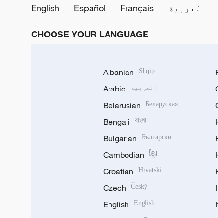
العربية
Français
Español
English
CHOOSE YOUR LANGUAGE
Albanian
Shqip
العربية
Arabic
Belarusian
Беларуская
Bengali
বাংলা
Bulgarian
Български
Cambodian
ខ្មែរ
Croatian
Hrvatski
Czech
Český
English
English