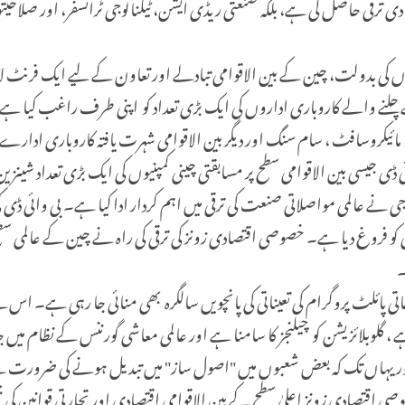
دی ترقی حاصل کی ہے، بلکہ صنعتی ریڈی ایشن، ٹیکنالوجی ٹرانسفر، اور صلا
ں کی بدولت، چین کے بین الاقوامی تبادلے اور تعاون کے لیے ایک فرنٹ لائ
 ایپل ، مائیکروسافٹ ، سام سنگ اور دیگر بین الاقوامی شہرت یافتہ کاروباری اد
ے اور اس کی 5 جی کمیونیکیشن ٹیکنالوجی نے عالمی مواصلاتی صنعت کی ترقی میں اہم کردار ادا کیا 
رقی کو فروغ دیا ہے۔ خصوصی اقتصادی زونز کی ترقی کی راہ نے چین کے عالمی 
۔
لٹ پروگرام کی تعیناتی کی پانچویں سالگرہ بھی منائی جا رہی ہے۔ اس نئے
 گلوبلائزیشن کو چیلنجز کا سامنا ہے اور عالمی معاشی گورننس کے نظام م
یہاں تک کہ بعض شعبوں میں "اصول ساز" میں تبدیل ہونے کی ضرورت ہے۔
 خصوصی اقتصادی زونز اعلیٰ سطح کے بین الاقوامی اقتصادی اور تجارتی قوانین 