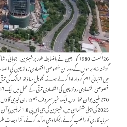
26اگست 1980 کو ، چین نے باضابطہ طور پر شینزین ،
گزشتہ 45 برسوں کے دوران خصوصی اقتصادی زونز چین کی ا
میں انتہائی اہم کردار ادا کرتے ہوئے، گلوبل ساؤتھ ممالک کی تر
2025 کی پہلی ششم
سرمایہ کاری کو راغب کرنے، ٹیکنالوجی درآمد کرنے، آزاد جدت ط