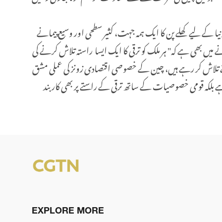
نیا کے لیے کھلے پن کا ایک ہمہ جہت، کثیر سطحی اور وسیع پیمانے
یں بھی ہے کہ" ہر ملک کو ترقی کا ایک ایسا راستہ تلاش کرنے کی
لاش کر رہے ہیں، چین کے خصوصی اقتصادی زونز کی عملی مشق
ہے بلکہ قومی خصوصیات کے ساتھ ترقی کے راستے پر بھی کاربند
EXPLORE MORE