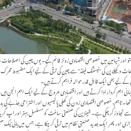
 جوہائی ، شانتو اور شیامین میں خصوصی اقتصادی زونز قائم کیے۔ یوں چین کی اصلا
صلاحات و کھلے پن کی "ٹیسٹنگ فیلڈ" سے چین کی ترقی کے لیے ایک مضبوط مح
قی کے لیے بھی ایک قابل قدر حوالہ فراہم کرتے ہیں۔
اہی میں، شینزین کی جی ڈی پی 1.8 ٹریلین یوآن سے تجاوز کر چکی ہے۔ شینزین کی صنعتی ساخت کو مسلسل
رازی اور پھر ایک جدید صنعتی نظام میں ترقی کر چکا ہے، جس میں ہائی ٹیک