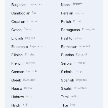
Български
नेपाली
Bulgarian
Nepali
فارسی
ខ្មែរ
Cambodian
Persian
Hrvatski
Polski
Croatian
Polish
Český
Português
Czech
Portuguese
پښتو
English
English
Pashto
Esperanto
Română
Esperanto
Romanian
Filipino
Русский
Filipino
Russian
Français
Српски
French
Serbian
Deutsch
සිංහල
German
Sinhala
Ελληνικά
Español
Greek
Spanish
Hausa
Kiswahili
Hausa
Swahili
தமிழ்
עברית
Hebrew
Tamil
हिन्दी
ไทย
Hindi
Thai