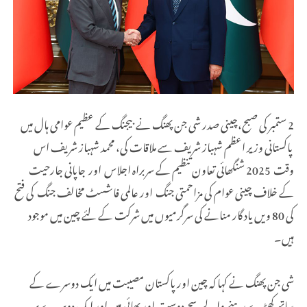
2 ستمبر کی صبح،چینی صدر شی جن پھنگ نے بیجنگ کے عظیم عوامی ہال میں
پاکستانی وزیر اعظم شہباز شریف سے ملاقات کی، محمد شہباز شریف اس
وقت 2025 شنگھائی تعاون تنظیم کے سربراہ اجلاس اور جاپانی جارحیت
کے خلاف چینی عوام کی مزاحمتی جنگ اور عالمی فاشسٹ مخالف جنگ کی فتح
کی 80 ویں یاد گار منانے کی سرگرمیوں میں شرکت کے لئے چین میں موجود
ہیں۔
شی جن پھنگ نے کہا کہ چین اور پاکستان مصیبت میں ایک دوسرے کے
ساتھ کھڑے رہنے والے سچے دوست اور بھائی ہیں اور ایک دوسر ے پر