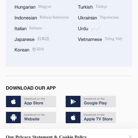
Magyar
Türkçe
Hungarian
Turkish
Bahasa Indonesia
Українська
Indonesian
Ukrainian
اردو
Italiano
Italian
Urdu
日本語
Tiếng Việt
Japanese
Vietnamese
한국어
Korean
DOWNLOAD OUR APP
Copyright © 2024 CGTN.
Our Privacy Statement & Cookie Policy