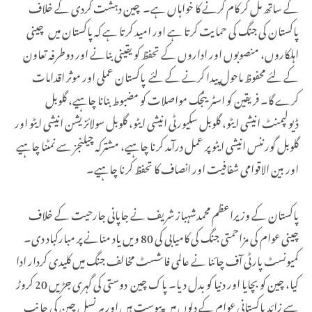
کے ساتھ مل کر کام کرنے کا خواہاں ہے۔ چین دہشت گردی کے خلاف
پاکستان کی جنگ کی حمایت کرتا ہے اور امید کرتا ہے کہ پاکستان میں چینی
اہلکاروں، منصوبوں اور اداروں کے تحفظ کو یقینی بنانے اور دوطرفہ تعاون
کے لئے محفوظ ماحول پیدا کرنے کے لئے پاکستان عملی اور موثر اقدامات
کرے گا۔ فریقین کو اسٹریٹجک مواصلات کو مضبوط بنانا چاہیے، گلوبل
ڈیولپمنٹ انیشی ایٹو، گلوبل سکیورٹی انیشی ایٹو، گلوبل سولائزیشن انیشی ایٹو اور
گلوبل گورننس انیشی ایٹو پر عمل درآمد کرنا چاہیے، مشترکہ چیلنجز سے نمٹنا چاہیے
اور بین الاقوامی شفافیت اور انصاف کا تحفظ کرنا چاہیے۔
پاکستان کے وزیراعظم محمدشہباز شریف نے جاپانی جارحیت کے خلاف
چینی عوام کی مزاحمتی جنگ کی کامیابی کی 80 ویں یاد منانے پر مبارکباد دی۔
کمیونسٹ پارٹی آف چائنا نے عالمی فاشسٹ مخالف جنگ میں کلیدی کردار ادا
کیا، چین کو بچایا اور دنیا کو بدل دیا۔ پاک چین دوستی کی گہری جڑیں 20 کروڑ
سے زائد پاکستانی عوام کے دلوں میں پیوست ہیں اور ہر نسل چین کی جانب