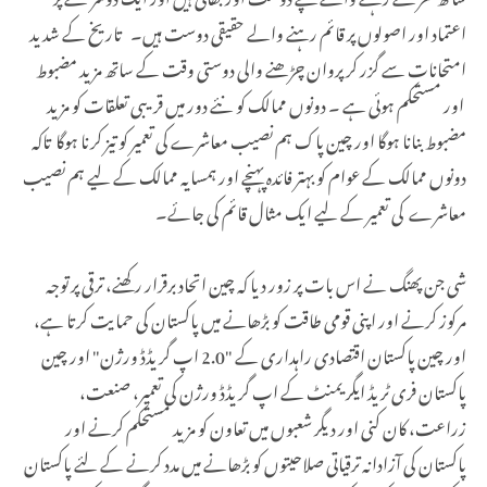
اعتماد اور اصولوں پر قائم رہنے والے حقیقی دوست ہیں۔ تاریخ کے شدید
امتحانات سے گزر کر پروان چڑھنے والی دوستی وقت کے ساتھ مزید مضبوط
اور مستحکم ہوئی ہے ۔ دونوں ممالک کو نئے دور میں قریبی تعلقات کو مزید
مضبوط بنانا ہوگا اور چین پاک ہم نصیب معاشرے کی تعمیر کو تیز کرنا ہوگا تاکہ
دونوں ممالک کے عوام کو بہتر فائدہ پہنچے اور ہمسایہ ممالک کے لیے ہم نصیب
معاشرے کی تعمیر کے لیے ایک مثال قائم کی جائے۔
شی جن پھنگ نے اس بات پر زور دیا کہ چین اتحاد برقرار رکھنے، ترقی پر توجہ
مرکوز کرنے اور اپنی قومی طاقت کو بڑھانے میں پاکستان کی حمایت کرتا ہے،
اور چین پاکستان اقتصادی راہداری کے "2.0 اپ گریڈڈ ورژن" اور چین
پاکستان فری ٹریڈ ایگریمنٹ کے اپ گریڈڈ ورژن کی تعمیر، صنعت،
زراعت، کان کنی اور دیگر شعبوں میں تعاون کو مزید مستحکم کرنے اور
پاکستان کی آزادانہ ترقیاتی صلاحیتوں کو بڑھانے میں مدد کرنے کے لئے پاکستان