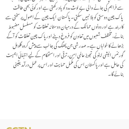
سے فراہم کی جانے والی بے لوث مدد کو یاد رکھتی ہے اور کوئی بھی طاقت
پاک چین دوستی کو ہلا نہیں سکتی۔ پاکستان ایک چین کے اصول پر سختی سے
کاربند ہے اور دونوں ممالک کے درمیان دوستانہ تعلقات کو مسلسل مضبوط
بنانے، مختلف شعبوں میں تعاون کو فروغ دینے اور پاک چین تعلقات کو آگے
بڑھانے کا خواہاں ہے۔ صدر شی جن پھنگ کی جانب سے پیش کردہ گلوبل
گورننس انیشی ایٹو کی تجویز عالمی امن، ترقی اور استحکام کے لیے انتہائی اہمیت
کی حامل ہے اور پاکستان اس کی مکمل حمایت اور اس پر عمل درآمد یقینی
بنائے گا۔