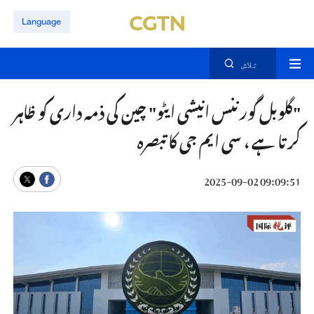
Language
تلاش
"گلوبل گورننس انیشی ایٹو" چین کی ذمہ داری کو ظاہر
کرتا ہے ، سی ایم جی کا تبصرہ
09:09:51 2025-09-02