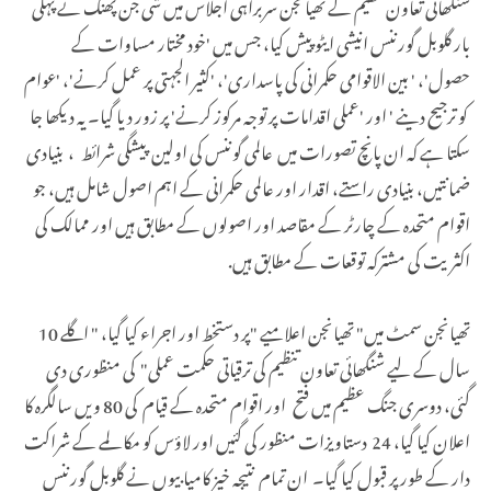
شنگھائی تعاون تنظیم کے تھیانجن سربراہی اجلاس میں شی جن پھنگ نے پہلی
بار گلوبل گورننس انیشی ایٹو پیش کیا، جس میں 'خود مختار مساوات کے
حصول'، ' بین الاقوامی حکمرانی کی پاسداری'، 'کثیر الجہتی پر عمل کرنے'، 'عوام
کو ترجیح دینے ' اور 'عملی اقدامات پر توجہ مرکوز کرنے' پر زور دیا گیا۔ یہ دیکھا جا
سکتا ہے کہ ان پانچ تصورات میں عالمی گوننس کی اولین پیشگی شرائط ، بنیادی
ضمانتیں، بنیادی راستے، اقدار اور عالمی حکمرانی کے اہم اصول شامل ہیں، جو
اقوام متحدہ کے چارٹر کے مقاصد اور اصولوں کے مطابق ہیں اور ممالک کی
اکثریت کی مشترکہ توقعات کے مطابق ہیں.
تھیانجن سمٹ میں" تھیانجن اعلامیے "پر دستخط اور اجراء کیا گیا، " اگلے 10
سال کے لیے شنگھائی تعاون تنظیم کی ترقیاتی حکمت عملی" کی منظوری دی
گئی، دوسری جنگ عظیم میں فتح اور اقوام متحدہ کے قیام کی 80 ویں سالگرہ کا
اعلان کیا گیا، 24 دستاویزات منظور کی گئیں اور لاؤس کو مکالمے کے شراکت
دار کے طور پر قبول کیا گیا۔ ان تمام نتیجہ خیز کامیابیوں نے گلوبل گورننس