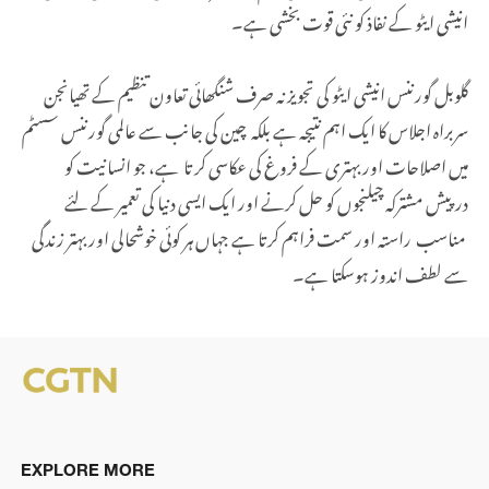
انیشی ایٹو کے نفاذ کو نئی قوت بخشی ہے۔
گلوبل گورننس انیشی ایٹو کی تجویز نہ صرف شنگھائی تعاون تنظیم کے تھیانجن
سربراہ اجلاس کا ایک اہم نتیجہ ہے بلکہ چین کی جانب سے عالمی گورننس سسٹم
میں اصلاحات اور بہتری کے فروغ کی عکاسی کر تا ہے، جو انسانیت کو
درپیش مشترکہ چیلنجوں کو حل کرنے اور ایک ایسی دنیا کی تعمیر کے لئے
مناسب راستہ اور سمت فراہم کرتا ہے جہاں ہر کوئی خوشحالی اور بہتر زندگی
سے لطف اندوز ہوسکتا ہے۔
EXPLORE MORE