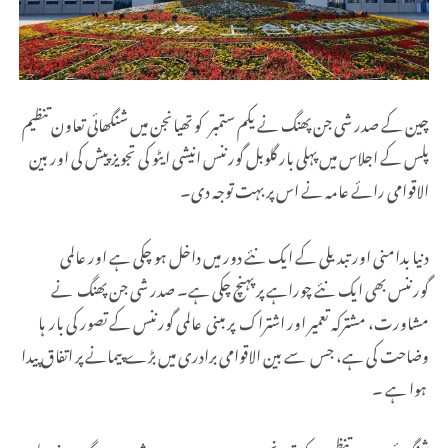
چین کے صدر شی جن پھنگ نے یکم ستمبر کو تھیانجن میں شنگھائی تعاون تنظیم
پلس کے اجلاس میں پہلی بار گلوبل گورننس انیشی ایٹو کی تجویز پیش کی اور بین
الاقوامی رائے عامہ نے اس پر بہت توجہ دی۔
دنیا بدامنی اور تبدیلی کے ایک نئے دور میں داخل ہو چکی ہے اور عالمی
گورننس بھی ایک نئے چوراہے پر پہنچ چکی ہے۔ صدر شی جن پھنگ نے
مشاورت، مشترکہ تعمیر اور اشتراک پر مبنی عالمی گورننس کے تصور کی بار ہا
وضاحت کی ہے، جس سے بین الاقوامی برادری میں بڑے پیمانے پر اتفاق پیدا
ہوا ہے ۔