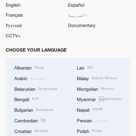
English
Español
العربية
Français
Русский
Documentary
CCTV+
CHOOSE YOUR LANGUAGE
Shqip
ລາວ
Albanian
Lao
Bahasa Melayu
العربية
Arabic
Malay
Беларуская
Монгол
Belarusian
Mongolian
বাংলা
မြန်မာဘာသာ
Bengali
Myanmar
Български
नेपाली
Bulgarian
Nepali
فارسی
ខ្មែរ
Cambodian
Persian
Hrvatski
Polski
Croatian
Polish