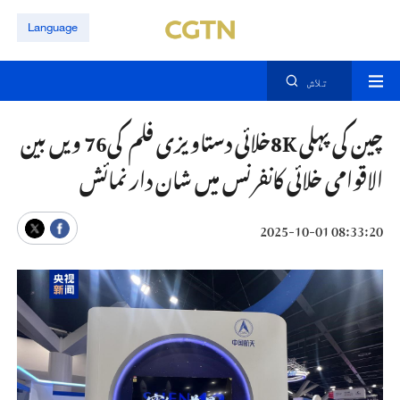
Language
تلاش
چین کی پہلی 8Kخلائی دستاویزی فلم کی76 ویں بین
الاقوامی خلائی کانفرنس میں شان دار نمائش
08:33:20 2025-10-01