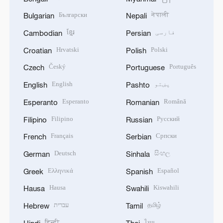
Български
नेपाली
Bulgarian
Nepali
فارسی
ខ្មែរ
Cambodian
Persian
Hrvatski
Polski
Croatian
Polish
Český
Português
Czech
Portuguese
پښتو
English
English
Pashto
Esperanto
Română
Esperanto
Romanian
Filipino
Русский
Filipino
Russian
Français
Српски
French
Serbian
Deutsch
සිංහල
German
Sinhala
Ελληνικά
Español
Greek
Spanish
Hausa
Kiswahili
Hausa
Swahili
தமிழ்
עברית
Hebrew
Tamil
हिन्दी
ไทย
Hindi
Thai