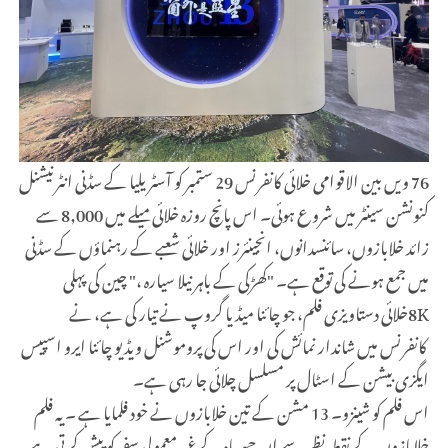
76 ویں بین الاقوامی خلائی کانفرنس 29 ستمبر کو آسٹریلیا کے سڈنی انٹرنیشنل
کنونشن سینٹر میں شروع ہوئی۔ اس پانچ روزہ خلائی میلے میں 8,000 سے
زائد خلابازوں، سائنسدانوں، انجینئرز اور خلائی شعبے کے رہنماؤں کے سڈنی
میں جمع ہونے کی توقع ہے۔ "کھڑکی کے باہر نیلا سیارہ ،" چین کی پہلی
8Kخلائی دستاویزی فلم، جو چائنا میڈیا گروپ نے تیار کی ہے، نے
کانفرنس میں شاندار نمائش کی اور اس کی پروموشنل ویڈیو چائنا ایرو اسپیس
ایگزی بیشن کے اسٹال پر مسلسل چلائی جا رہی ہے۔
اس فلم کو شینزو۔ 13 مشن کے تین خلابازوں نے خود فلمایا ہے ۔ یہ فلم
خلابازوں کے نقطہ نظر سے ان چھ ماہ کے غیر معمولی سفر کو پیش کرتی ہے