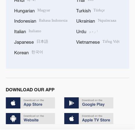
Magyar
Türkçe
Hungarian
Turkish
Bahasa Indonesia
Українська
Indonesian
Ukrainian
اردو
Italiano
Italian
Urdu
日本語
Tiếng Việt
Japanese
Vietnamese
한국어
Korean
DOWNLOAD OUR APP
Copyright © 2024 CGTN.