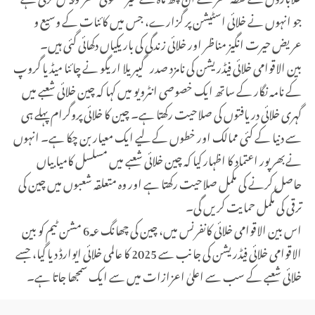
جو انہوں نے خلائی اسٹیشن پر گزارے، جس میں کائنات کے وسیع و
عریض حیرت انگیز مناظر اور خلائی زندگی کی باریکیاں دکھائی گئی ہیں۔
بین الاقوامی خلائی فیڈریشن کی نامزد صدر گیبریلا اریگو نے چائنا میڈیا گروپ
کے نامہ نگار کے ساتھ ایک خصوصی انٹرویو میں کہا کہ چین خلائی شعبے میں
گہری خلائی دریافتوں کی صلاحیت رکھتا ہے۔ چین کا خلائی پروگرام پہلے ہی
سے دنیا کے کئی ممالک اور خطوں کے لیے ایک معیار بن چکا ہے۔ انہوں
نےبھرپور اعتماد کا اظہار کیا کہ چین خلائی شعبے میں مسلسل کامیابیاں
حاصل کرنے کی مکمل صلاحیت رکھتا ہے اور وہ متعلقہ شعبوں میں چین کی
ترقی کی مکمل حمایت کریں گی۔
اس بین الاقوامی خلائی کانفرنس میں، چین کی چھانگ عہ6 مشن ٹیم کو بین
الاقوامی خلائی فیڈریشن کی جانب سے 2025 کا عالمی خلائی ایوارڈ دیا گیا، جسے
خلائی شعبے کے سب سے اعلیٰ اعزازات میں سے ایک سمجھا جاتا ہے۔