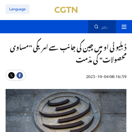
Language
تلاش
ڈبلیو ٹی او میں چین کی جانب سے امریکی "مساوی
محصولات" کی مذمت
08:16:59 2025-10-04