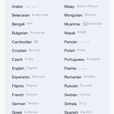
Bahasa Melayu
العربية
Arabic
Malay
Беларуская
Монгол
Belarusian
Mongolian
বাংলা
မြန်မာဘာသာ
Bengali
Myanmar
Български
नेपाली
Bulgarian
Nepali
فارسی
ខ្មែរ
Cambodian
Persian
Hrvatski
Polski
Croatian
Polish
Český
Português
Czech
Portuguese
پښتو
English
English
Pashto
Esperanto
Română
Esperanto
Romanian
Filipino
Русский
Filipino
Russian
Français
Српски
French
Serbian
Deutsch
සිංහල
German
Sinhala
Ελληνικά
Español
Greek
Spanish