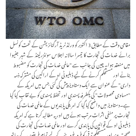
مقامی وقت کے مطابق 3 اکتوبر کو ورلڈ ٹریڈ آرگنائزیشن کے تحت کونسل
برائے خدمات کی تجارت کا تیسرا سالانہ اجلاس سوئٹزرلینڈ کے شہر جنیوا
میں منعقد ہوا۔ چین کی جانب سے "عالمی خدمات کی تجارت کو مضبوط
بنانے اور مستحکم کرنے کے لیے ڈبلیو ٹی او کے اراکین کی مشترکہ ذمہ
داری" کے عنوان سے ایک دستاویز پیش کی گئی جس میں امریکہ کے
"مساوی محصولات" کی یکطرفہ پسندی اور تحفظ پسندی کو بے نقاب کیا گیا
ہے۔دستاویز میں واضح کیا گیا کہ امریکی پابندیوں کے عالمی خدمات کی
تجارت پر منفی اثرات مرتب ہوئے ہیں اور یہ مطالبہ کرتا ہے کہ امریکہ
ڈبلیو ٹی او کے قوانین کی پابندی کرے اور عالمی خدمات کی تجارت کی
صحت مند اور مستحکم ترقی کو فروغ دینے کے لیے تمام فریقوں کے ساتھ