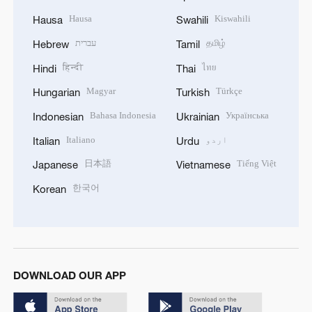
Hausa
Kiswahili
Hausa
Swahili
தமிழ்
עברית
Hebrew
Tamil
हिन्दी
ไทย
Hindi
Thai
Magyar
Türkçe
Hungarian
Turkish
Bahasa Indonesia
Українська
Indonesian
Ukrainian
اردو
Italiano
Italian
Urdu
日本語
Tiếng Việt
Japanese
Vietnamese
한국어
Korean
DOWNLOAD OUR APP