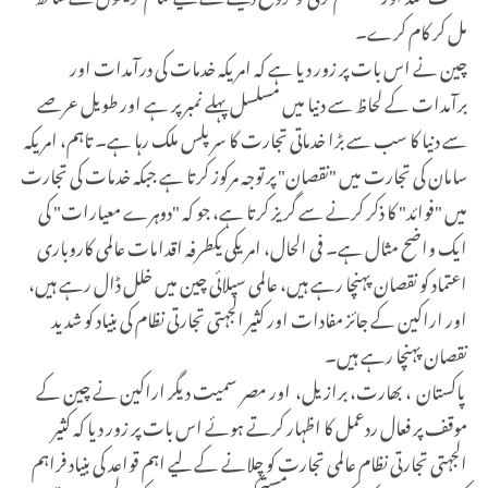
مل کر کام کرے۔
چین نے اس بات پر زور دیا ہے کہ امریکہ خدمات کی درآمدات اور
برآمدات کے لحاظ سے دنیا میں مسلسل پہلے نمبر پر ہے اور طویل عرصے
سے دنیا کا سب سے بڑا خدماتی تجارت کا سرپلس ملک رہا ہے۔ تاہم، امریکہ
سامان کی تجارت میں "نقصان" پر توجہ مرکوز کرتا ہے جبکہ خدمات کی تجارت
میں "فوائد" کا ذکر کرنے سے گریز کرتا ہے، جو کہ "دوہرے معیارات" کی
ایک واضح مثال ہے۔ فی الحال، امریکی یکطرفہ اقدامات عالمی کاروباری
اعتماد کو نقصان پہنچا رہے ہیں، عالمی سپلائی چین میں خلل ڈال رہے ہیں،
اور اراکین کے جائز مفادات اور کثیر الجہتی تجارتی نظام کی بنیاد کو شدید
نقصان پہنچا رہے ہیں۔
پاکستان ، بھارت، برازیل، اور مصر سمیت دیگر اراکین نے چین کے
موقف پر فعال ردعمل کا اظہار کرتے ہوئے اس بات پر زور دیا کہ کثیر
الجہتی تجارتی نظام عالمی تجارت کو چلانے کے لیے اہم قواعد کی بنیاد فراہم