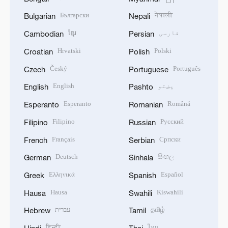
Български
नेपाली
Bulgarian
Nepali
فارسی
ខ្មែរ
Cambodian
Persian
Hrvatski
Polski
Croatian
Polish
Český
Português
Czech
Portuguese
پښتو
English
English
Pashto
Esperanto
Română
Esperanto
Romanian
Filipino
Русский
Filipino
Russian
Français
Српски
French
Serbian
Deutsch
සිංහල
German
Sinhala
Ελληνικά
Español
Greek
Spanish
Hausa
Kiswahili
Hausa
Swahili
தமிழ்
עברית
Hebrew
Tamil
हिन्दी
ไทย