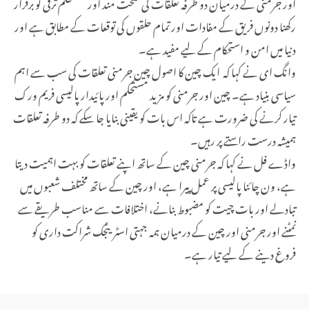
اور جرمنی کے درمیان دو طرفہ تعلقات کی صحت مند اور مستحکم ترقی کو برقرار
رکھنا دونوں فریق کے مفادات اور تمام حلقوں کی توقعات کے مطابق ہے اور
دنیا میں امن و استحکام کے لیے مفید ہے۔
وانگ ای نے کہا کہ ایک چین کا اصول چین جرمنی تعلقات کی سب سے اہم
سیاسی بنیاد ہے۔ چین اور جرمنی کو مزید مستحکم اور پائیدار پالیسی فریم ورک
تیار کرنے کی ضرورت ہے تاکہ اس بات کو یقینی بنایا جا سکے کہ دو طرفہ تعلقات
ہمیشہ درست راستے پر رہیں۔
واڈے فل نے کہا کہ جرمنی چین کے ساتھ اپنے تعلقات کو بہت اہمیت دیتا
ہے، ون چائنا پالیسی پر عمل پیرا ہے، اور چین کے ساتھ مختلف شعبوں میں
تبادلے اور بات چیت کو مضبوط بنانے، اختلافات سے مناسب طریقے سے
نمٹنے اور جرمنی اور چین کے درمیان ہمہ جہتی اسٹریٹجک شراکت داری کو
فروغ دینے کے لیے تیار ہے۔