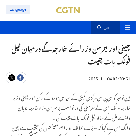
Language
تلاش
چینی اور جرمن وزرائے خارجہ کے درمیان ٹیلی
فونک بات چیت
02:20:51 2025-11-04
تین نومبر کو سی پی سی مرکزی کمیٹی کے سیاسی بیورو کے رکن اور چینی وزیر
خارجہ وانگ ای نے جرمنی کی درخواست پر جرمن وزیر خارجہ جوہان
واڈے فل کے ساتھ ٹیلی فونک بات چیت کی۔
وانگ ای نے کہا کہ دو بڑے ممالک اور اہم معیشتوں کی حیثیت سے چین