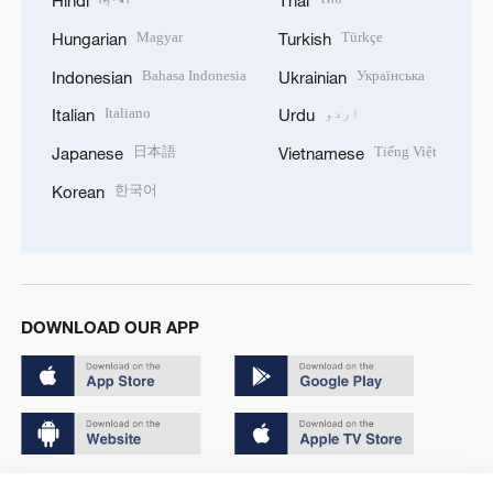
Hindi
Thai
Magyar
Türkçe
Hungarian
Turkish
Bahasa Indonesia
Українська
Indonesian
Ukrainian
اردو
Italiano
Italian
Urdu
日本語
Tiếng Việt
Japanese
Vietnamese
한국어
Korean
DOWNLOAD OUR APP
Copyright © 2024 CGTN.