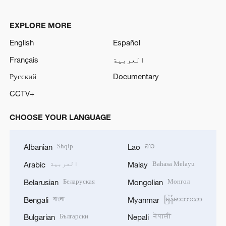
EXPLORE MORE
English
Español
العربية
Français
Русский
Documentary
CCTV+
CHOOSE YOUR LANGUAGE
Shqip
ລາວ
Albanian
Lao
Bahasa Melayu
العربية
Arabic
Malay
Беларуская
Монгол
Belarusian
Mongolian
বাংলা
မြန်မာဘာသာ
Bengali
Myanmar
Български
नेपाली
Bulgarian
Nepali