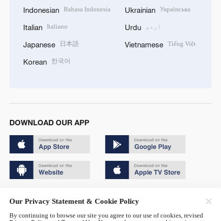
Bahasa Indonesia
Українська
Indonesian
Ukrainian
اردو
Italiano
Italian
Urdu
日本語
Tiếng Việt
Japanese
Vietnamese
한국어
Korean
DOWNLOAD OUR APP
Copyright © 2024 CGTN.
Our Privacy Statement & Cookie Policy
京ICP备20000184号
By continuing to browse our site you agree to our use of cookies, revised