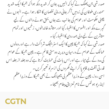
صدر شی جن پھنگ نے کہا کہ انہیں یہ جان کر شدید دکھ ہوا کہ جمیکا ایک شدید
سمندری طوفان کی زد میں آ کر جانی و مالی نقصان کا شکار ہوا ہے۔ انہوں نے
چینی حکومت اور عوام کی جانب سے جاں بحق ہونے والوں کے لیے
گہرے دکھ اور افسوس کا اظہار کیا اور متاثرہ خاندانوں، زخمیوں اور تمام
متاثرین کے لیے دلی ہمدردی کا اظہار کیا۔
صدر شی نے کہا کہ جمیکا چین کا ایک اسٹریٹجک شراکت دار ہے اور دونوں
ممالک کے عوام کے درمیان دیرینہ دوستی قائم ہے۔ چین جمیکا کے عوام
کی مدد کے لیے تیار ہے اور اس بات کی حمایت کرتا ہے کہ وہ جلد از جلد اس
قدرتی آفت پر قابو پا کر اپنے گھروں کی ازسرِنو تعمیر کریں۔
اسی روز، چین کے وزیرِاعظم لی چھیانگ نے بھی جمیکا کے وزیرِاعظم
اینڈریو ہولنس کے نام تعزیتی پیغام بھیجا۔