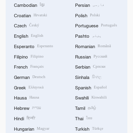
فارسی
ខ្មែរ
Cambodian
Persian
Hrvatski
Polski
Croatian
Polish
Český
Português
Czech
Portuguese
پښتو
English
English
Pashto
Esperanto
Română
Esperanto
Romanian
Filipino
Русский
Filipino
Russian
Français
Српски
French
Serbian
Deutsch
සිංහල
German
Sinhala
Ελληνικά
Español
Greek
Spanish
Hausa
Kiswahili
Hausa
Swahili
தமிழ்
עברית
Hebrew
Tamil
हिन्दी
ไทย
Hindi
Thai
Magyar
Türkçe
Hungarian
Turkish