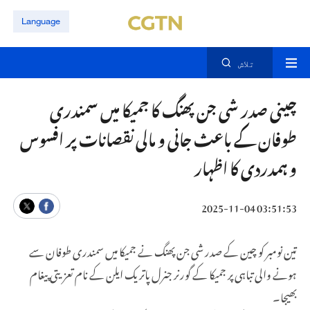
Language
تلاش
چینی صدر شی جن پھنگ کا جمیکا میں سمندری
طوفان کے باعث جانی و مالی نقصانات پر افسوس
و ہمدردی کا اظہار
03:51:53 2025-11-04
تین نومبر کو چین کے صدر شی جن پھنگ نے جمیکا میں سمندری طوفان سے
ہونے والی تباہی پر جمیکا کے گورنر جنرل پاتریک ایلن کے نام تعزیتی پیغام
بھیجا۔