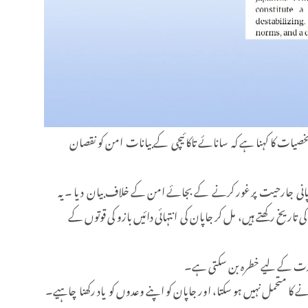
صیات کا کہنا ہے کہ سانائے تاکائیچی کے بیانات امن کو نقصان
جاپانی جارحیت پر غور کرنے کے بجائے امن کے خلاف بیان دیا ۔ یہ
یخ رکھتے ہیں، مل کر جاپان کی انتہائی دائیں بازو کی قوتوں کے
ی تجارت کے لیے خطرہ بن سکتی ہے۔
 کا متحمل نہیں ہو سکتا، اور جاپان کو اپنے وعدوں کو یاد رکھنا چاہیے۔