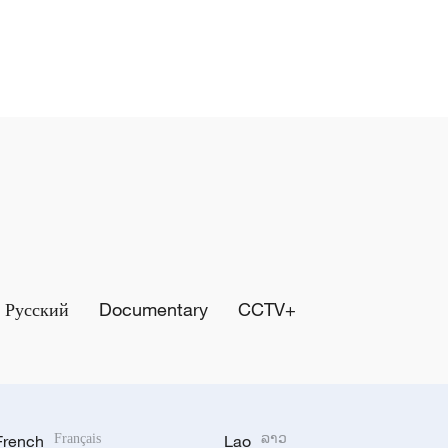
Русский
Documentary
CCTV+
French
Français
Lao
ລາວ