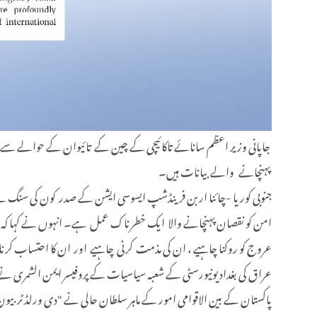
جاپانی وزیر اعظم سانائے تاکائیچی کے چین کے تائیوان کے حوالے سے غ
پہنچانے والے بیانات ہیں۔
جنوبی کوریا -چائنا اربن فرینڈشپ ایسوسی ایشن کے صدر کون کی سنگ نے 
امن کو نقصان پہنچانے والا ایک خطرناک عمل ہے۔ انہوں نے کہا کہ جنوبی
عروج کو روکنا چاہیے ، ان کی مذمت کرنی چاہیے اور ان کا احتساب کرن
عراق کی بغداد یونیورسٹی کے شعبہ سیاسیات کے پروفیسر ایمن الشمری نے ک
پاکستان کے بین الاقوامی امور کے ماہر سلطان حالی نے "دی ورلڈ ٹربیون "