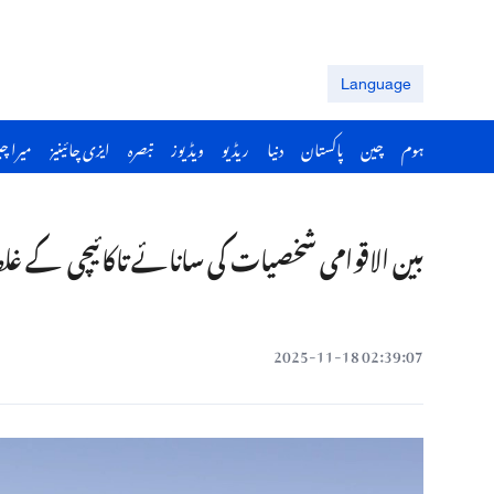
Language
ہوم
چین
پاکستان
دنیا
ریڈیو
ویڈیوز
تبصرہ
ایزی چائینیز
میرا چ
بین الاقوامی شخصیات کی سانائے تاکائیچی کے غلط 
02:39:07 2025-11-18