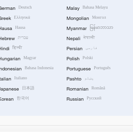
German
Deutsch
Malay
Bahasa Melayu
Greek
Ελληνικά
Mongolian
Монгол
Hausa
Hausa
Myanmar
မြန်မာဘာသာ
नेपाली
Nepali
עברית
Hebrew
فارسی
Persian
हिन्दी
Hindi
Hungarian
Magyar
Polish
Polski
Indonesian
Bahasa Indonesia
Portuguese
Português
پښتو
Pashto
Italiano
Italian
Japanese
日本語
Romanian
Română
Korean
한국어
Russian
Русский