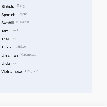
Sinhala
සිංහල
Spanish
Español
Swahili
Kiswahili
Tamil
தமிழ்
Thai
ไทย
Turkish
Türkçe
Ukrainian
Українська
اردو
Urdu
Vietnamese
Tiếng Việt