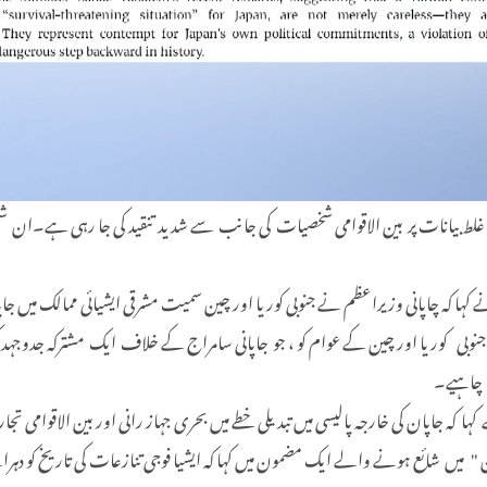
لط بیانات پر بین الاقوامی شخصیات کی جانب سے شدید تنقید کی جا رہی ہے۔ان شخ
کہا کہ چاپانی وزیراعظم نے جنوبی کوریا اور چین سمیت مشرقی ایشیائی ممالک میں 
 کوریا اور چین کے عوام کو ، جو جاپانی سامراج کے خلاف ایک مشترکہ جدوجہد کی تار
ا چاہیے۔
ہا کہ جاپان کی خارجہ پالیسی میں تبدیلی خطے میں بحری جہاز رانی اور بین الاقوام
 میں شائع ہونے والے ایک مضمون میں کہا کہ ایشیا فوجی تنازعات کی تاریخ کو دہرانے