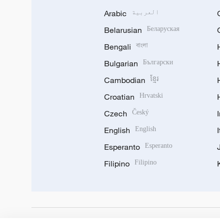
العربية
Arabic
Belarusian
Беларуская
Bengali
বাংলা
Bulgarian
Български
Cambodian
ខ្មែរ
Croatian
Hrvatski
Czech
Český
English
English
Esperanto
Esperanto
Filipino
Filipino