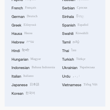
Français
Српски
French
Serbian
Deutsch
සිංහල
German
Sinhala
Ελληνικά
Español
Greek
Spanish
Hausa
Kiswahili
Hausa
Swahili
தமிழ்
עברית
Hebrew
Tamil
हिन्दी
ไทย
Hindi
Thai
Magyar
Türkçe
Hungarian
Turkish
Bahasa Indonesia
Українська
Indonesian
Ukrainian
اردو
Italiano
Italian
Urdu
日本語
Tiếng Việt
Japanese
Vietnamese
한국어
Korean