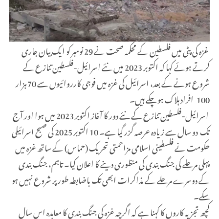
غزہ کی پٹی میں فلسطین کے محکمہ صحت نے 29 نومبر کو ایک بیان جاری
کرتے ہوئے کہا کہ اکتوبر 2023 میں نئے اسرائیل-فلسطین تنازع کے
شروع ہونے کے بعد، اسرائیل کی غزہ میں فوجی کارروائیوں سے 70 ہزار
100 افراد ہلاک ہو چکے ہیں۔
اسرائیل-فلسطین تنازع کے نئے دور کا آغاز اکتوبر 2023 میں ہوا اور آج
تک دو سال سے زیادہ عرصہ گزر گیا ہے۔ 10 اکتوبر 2025 کی صبح اسرائیلی
حکومت نے فلسطینی اسلامی مزاحمتی تحریک (حماس) کے ساتھ غزہ میں
پہلی مرحلے کی جنگ بندی کی منظوری دینے کا اعلان کیا۔ تاہم، جنگ بندی
کے دوسرے مرحلے کے مذاکرات ابھی تک باضابطہ طور پر شروع نہیں ہو
سکے۔
کچھ تجزیہ کاروں کا کہنا ہے کہ اگرچہ غزہ کی جنگ بندی کا معاہدہ اس سال