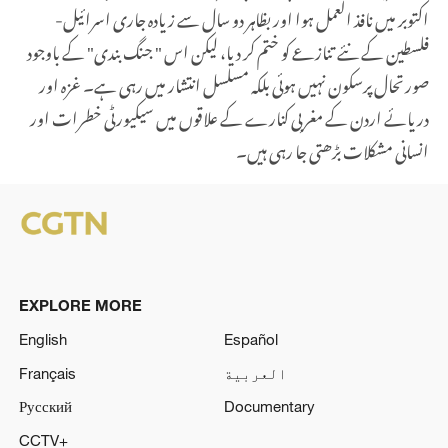
اکتوبر میں نافذ العمل ہوا اور بظاہر دو سال سے زیادہ جاری اسرائیل-
فلسطین کے نئے تنازعے کو ختم کر دیا، لیکن اس " جنگ بندی" کے باوجود
صورتحال پرسکون نہیں ہوئی بلکہ مسلسل انتشار میں رہی ہے۔ غزہ اور
دریائے اردن کے مغربی کنارے کے علاقوں میں سیکیورٹی خطرات اور
انسانی مشکلات بڑھتی جا رہی ہیں۔
EXPLORE MORE
English
Español
العربية
Français
Русский
Documentary
CCTV+