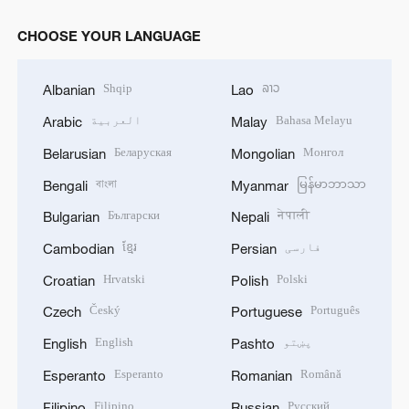
CHOOSE YOUR LANGUAGE
Shqip
ລາວ
Albanian
Lao
Bahasa Melayu
العربية
Arabic
Malay
Беларуская
Монгол
Belarusian
Mongolian
বাংলা
မြန်မာဘာသာ
Bengali
Myanmar
Български
नेपाली
Bulgarian
Nepali
فارسی
ខ្មែរ
Cambodian
Persian
Hrvatski
Polski
Croatian
Polish
Český
Português
Czech
Portuguese
پښتو
English
English
Pashto
Esperanto
Română
Esperanto
Romanian
Filipino
Русский
Filipino
Russian