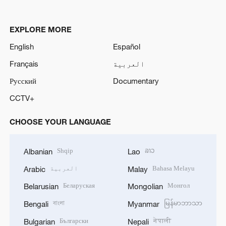
EXPLORE MORE
English
Español
العربية
Français
Русский
Documentary
CCTV+
CHOOSE YOUR LANGUAGE
Shqip
ລາວ
Albanian
Lao
Bahasa Melayu
العربية
Arabic
Malay
Беларуская
Монгол
Belarusian
Mongolian
বাংলা
မြန်မာဘာသာ
Bengali
Myanmar
Български
नेपाली
Bulgarian
Nepali