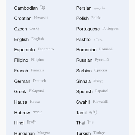
فارسی
ខ្មែរ
Cambodian
Persian
Hrvatski
Polski
Croatian
Polish
Český
Português
Czech
Portuguese
پښتو
English
English
Pashto
Esperanto
Română
Esperanto
Romanian
Filipino
Русский
Filipino
Russian
Français
Српски
French
Serbian
Deutsch
සිංහල
German
Sinhala
Ελληνικά
Español
Greek
Spanish
Hausa
Kiswahili
Hausa
Swahili
தமிழ்
עברית
Hebrew
Tamil
हिन्दी
ไทย
Hindi
Thai
Magyar
Türkçe
Hungarian
Turkish