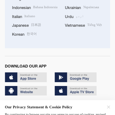
Bahasa Indonesia
Українська
Indonesian
Ukrainian
اردو
Italiano
Italian
Urdu
日本語
Tiếng Việt
Japanese
Vietnamese
한국어
Korean
DOWNLOAD OUR APP
Copyright © 2024 CGTN.
Our Privacy Statement & Cookie Policy
京ICP备20000184号
By continuing to browse our site you agree to our use of cookies, revised