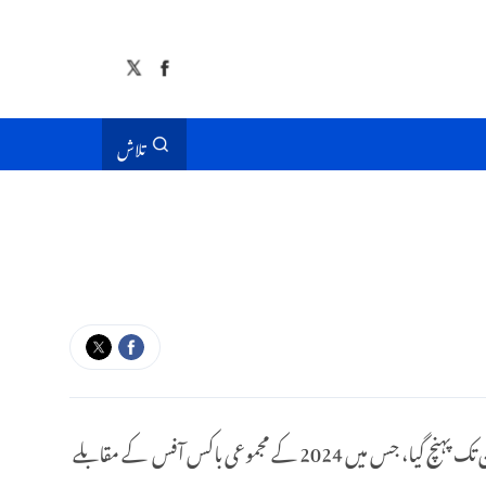
تلاش
چین کی نیشنل فلم ایڈمنسٹریشن کے اعدادوشمار کے مطابق، 13 دسمبر دن اڑھائی بجے تک، چین کا فلم باکس آفس 2025 میں 50.003 بلین یوآن تک پہنچ گیا، جس میں 2024 کے مجموعی باکس آفس کے مقابلے