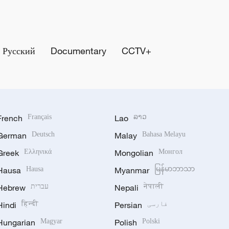
Русский
Documentary
CCTV+
French
Français
Lao
ລາວ
German
Deutsch
Malay
Bahasa Melayu
Greek
Ελληνικά
Mongolian
Монгол
Hausa
Hausa
Myanmar
မြန်မာဘာသာ
नेपाली
Nepali
עברית
Hebrew
فارسی
Persian
हिन्दी
Hindi
Hungarian
Magyar
Polish
Polski