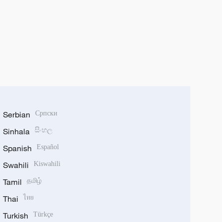
Serbian
Српски
Sinhala
සිංහල
Spanish
Español
Swahili
Kiswahili
Tamil
தமிழ்
Thai
ไทย
Turkish
Türkçe