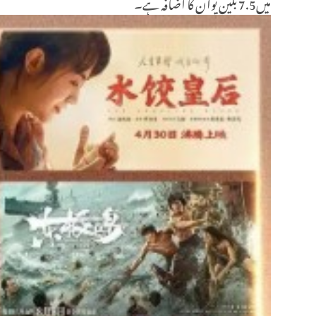
میں7.5 بلین یوآن کا اضافہ ہے۔