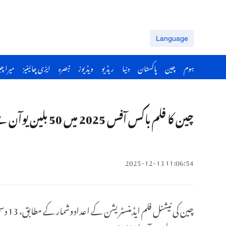
Language
ہوم
چین
پاکستان
دنیا
ریڈیو
ویڈیوز
تبصرہ
ایزی چائینیز
میرا چ
چین کا فلم باکس آفس 2025 میں 50 بلین یوآن سے تجاوز کر گیا
11:06:54 2025-12-13