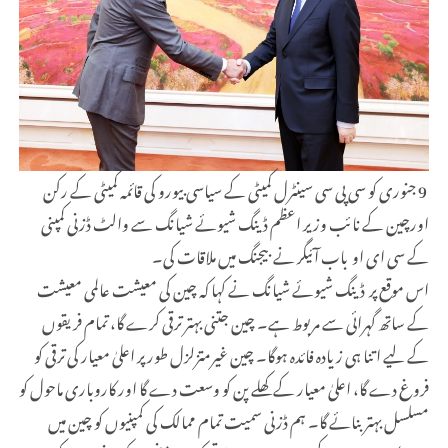
9 جنوری کو سی پی سی سینٹرل کمیٹی کے سیاسی بیورو کی قائمہ کمیٹی کے رکن
اورچین کے نائب وزیر اعظم ڈینگ شیوئے شیانگ سے والٹ ڈزنی کمپنی
کے سی ای او باب آئیگر نے بیجنگ میں ملاقات کی۔
اس موقع پر ڈینگ شیوئے شیانگ نے کہا کہ چین کی معیشت عالمی معیشت
کے ساتھ گہرائی سے مربوط ہے۔ چین جتنی بہتر ترقی کرے گا، تمام فریقوں
کے لیے اتنا ہی زیادہ فائدہ ہوگا۔ چین غیرمتزلزل طور پر اعلیٰ معیار کی ترقی کو
فروغ دے گا، اعلیٰ معیار کے کھلے پن کو وسعت دے گا اور کاروباری ماحول کو
مسلسل بہتر بنائے گا۔ ہم ڈزنی سمیت تمام ممالک کی کمپنیوں کو چین میں