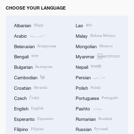
CHOOSE YOUR LANGUAGE
Shqip
ລາວ
Albanian
Lao
Bahasa Melayu
العربية
Arabic
Malay
Беларуская
Монгол
Belarusian
Mongolian
বাংলা
မြန်မာဘာသာ
Bengali
Myanmar
Български
नेपाली
Bulgarian
Nepali
فارسی
ខ្មែរ
Cambodian
Persian
Hrvatski
Polski
Croatian
Polish
Český
Português
Czech
Portuguese
پښتو
English
English
Pashto
Esperanto
Română
Esperanto
Romanian
Filipino
Русский
Filipino
Russian