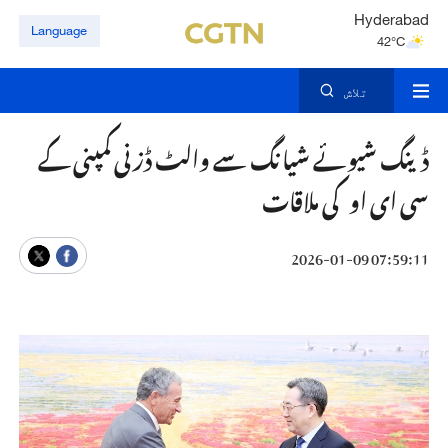
Hyderabad
Language
42°C
Mumbai
31°C
تلاش
ڈینگ شیوئے شیانگ سے والٹ ڈزنی کمپنی کے
سی ای او کی ملاقات
07:59:11 2026-01-09