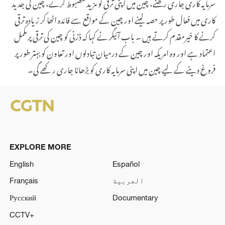
سرمایہ کاری جاری رکھنے، چین میں اپنی ترقی کو مزید مضبوط کرنے، چین کی جدید
کاری میں فعال طور پر حصہ لینے اور چین کے مواقع سے فائدہ اٹھا کر زیادہ ترقی
کرنے کا خیرمقدم کرتے ہیں ۔ باب آئیگر نے کہا کہ ڈزنی کو چین کی ترقی پر مکمل
اعتماد ہے اور وہ امریکہ اور چین کے درمیان تبادلوں اور تعاون کو بہتر طور پر
فروغ دینے کے لیے چین میں اپنی سرمایہ کاری کو بڑھانا جاری رکھے گی۔
EXPLORE MORE
English
Español
العربية
Français
Русский
Documentary
CCTV+