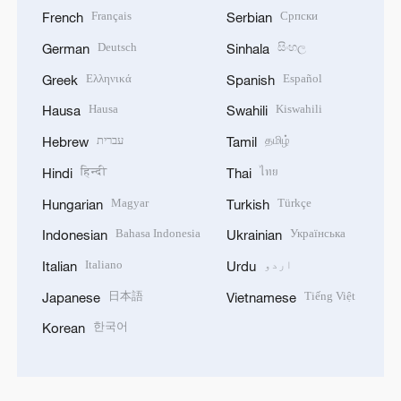
Français
Српски
French
Serbian
Deutsch
සිංහල
German
Sinhala
Ελληνικά
Español
Greek
Spanish
Hausa
Kiswahili
Hausa
Swahili
தமிழ்
עברית
Hebrew
Tamil
हिन्दी
ไทย
Hindi
Thai
Magyar
Türkçe
Hungarian
Turkish
Bahasa Indonesia
Українська
Indonesian
Ukrainian
اردو
Italiano
Italian
Urdu
日本語
Tiếng Việt
Japanese
Vietnamese
한국어
Korean