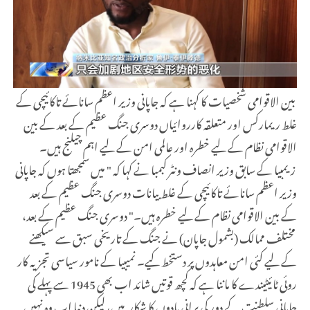
بین الاقوامی شخصیات کا کہنا ہے کہ جاپانی وزیر اعظم سانائے تاکائیچی کے
غلط ریمارکس اور متعلقہ کارروائیاں دوسری جنگ عظیم کے بعد کے بین
الاقوامی نظام کے لیے خطرہ اور عالمی امن کے لیے اہم چیلنج ہیں۔
زیمبیا کے سابق وزیر انصاف ونٹر کبمبا نے کہا کہ " میں سمجھتا ہوں کہ جاپانی
وزیر اعظم سانائے تاکائیچی کے غلط بیانات دوسری جنگ عظیم کے بعد
کے بین الاقوامی نظام کے لیے خطرہ ہیں۔" دوسری جنگ عظیم کے بعد،
مختلف ممالک (بشمول جاپان) نے جنگ کے تاریخی سبق سے سیکھنے
کے لیے کئی امن معاہدوں پر دستخط کیے۔ نمیبیا کے نامور سیاسی تجزیہ کار
روئی ٹائیٹیندے کا ماننا ہے کہ کچھ قوتیں شائد اب بھی 1945 سے پہلے کی
جاپانی سلطنت کے دور کی پرانی یادوں کا شکار ہیں، لیکن دنیا اب وہ نہیں