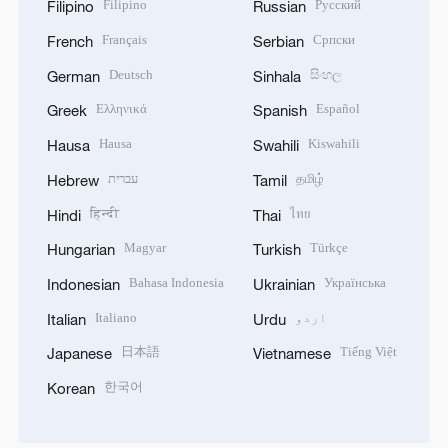
Filipino
Русский
Filipino
Russian
Français
Српски
French
Serbian
Deutsch
සිංහල
German
Sinhala
Ελληνικά
Español
Greek
Spanish
Hausa
Kiswahili
Hausa
Swahili
தமிழ்
עברית
Hebrew
Tamil
हिन्दी
ไทย
Hindi
Thai
Magyar
Türkçe
Hungarian
Turkish
Bahasa Indonesia
Українська
Indonesian
Ukrainian
اردو
Italiano
Italian
Urdu
日本語
Tiếng Việt
Japanese
Vietnamese
한국어
Korean