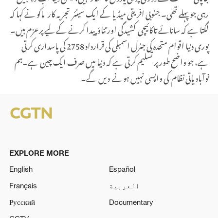
رہی جو پہلے تھی۔ جنوبی افریقی میڈیا کے ایک سینئر تجربہ کار ماکو نے کہا کہ
لگتا ہے کہ سانائے تاکائیچی کشیدگی اور تناؤ پیدا کرنے کے لیے پرعزم ہیں۔
پوری دنیا اقوام متحدہ کی جنرل اسمبلی کی قرارداد 2758 کی پاسداری کرتی
ہے، جو واضح طور پر تسلیم کرتی ہے کہ دنیا میں صرف ایک چین ہے۔ہم
نوآبادیاتی نظام کی واپسی نہیں ہونے دیں گے۔
EXPLORE MORE
English
Español
العربية
Français
Русский
Documentary