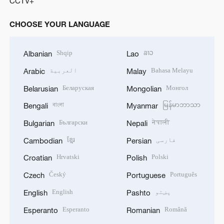
CCTV+
CHOOSE YOUR LANGUAGE
Shqip
ລາວ
Albanian
Lao
Bahasa Melayu
العربية
Arabic
Malay
Беларуская
Монгол
Belarusian
Mongolian
বাংলা
မြန်မာဘာသာ
Bengali
Myanmar
Български
नेपाली
Bulgarian
Nepali
فارسی
ខ្មែរ
Cambodian
Persian
Hrvatski
Polski
Croatian
Polish
Český
Português
Czech
Portuguese
پښتو
English
English
Pashto
Esperanto
Română
Esperanto
Romanian