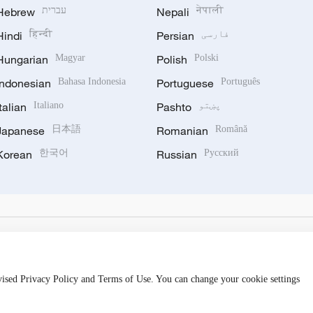
नेपाली
Nepali
עברית
Hebrew
فارسی
Persian
हिन्दी
Hindi
Hungarian
Magyar
Polish
Polski
Indonesian
Bahasa Indonesia
Portuguese
Português
پښتو
Pashto
Italiano
Italian
Japanese
日本語
Romanian
Română
Korean
한국어
Russian
Русский
evised Privacy Policy and Terms of Use. You can change your cookie settings