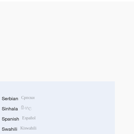
Serbian
Српски
Sinhala
සිංහල
Spanish
Español
Swahili
Kiswahili