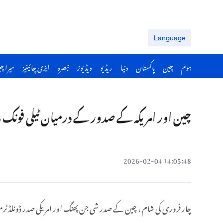
Language
ہوم
چین
پاکستان
دنیا
ریڈیو
ویڈیوز
تبصرہ
ایزی چائینیز
میرا چ
چین اور امریکہ کے صدور کے درمیان ٹیلی فون
14:05:48 2026-02-04
چار فروری کی شام ، چین کے صدر شی جن پھنگ اور امریکی صدر ڈونلڈ ٹ