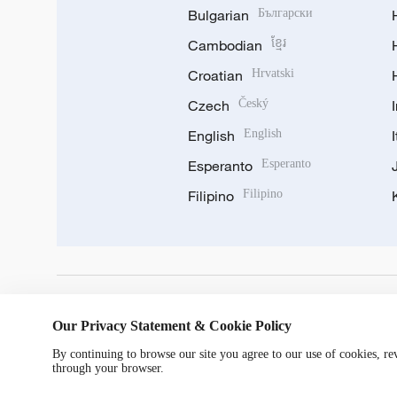
Bulgarian
Български
Cambodian
ខ្មែរ
Croatian
Hrvatski
Czech
Český
English
English
Esperanto
Esperanto
Filipino
Filipino
DOWNLOAD OUR APP
Our Privacy Statement & Cookie Policy
By continuing to browse our site you agree to our use of cookies, r
through your browser.