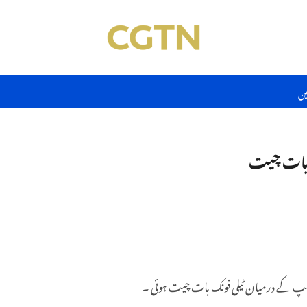
ین
ک بات چیت
رمپ کے درمیان ٹیلی فونک بات چیت ہوئی ۔