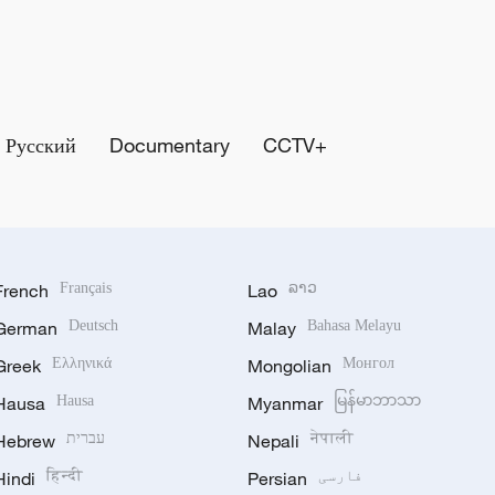
Русский
Documentary
CCTV+
French
Français
Lao
ລາວ
German
Deutsch
Malay
Bahasa Melayu
Greek
Ελληνικά
Mongolian
Монгол
Hausa
Hausa
Myanmar
မြန်မာဘာသာ
नेपाली
Nepali
עברית
Hebrew
فارسی
Persian
हिन्दी
Hindi