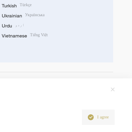
Turkish
Türkçe
Ukrainian
Українська
اردو
Urdu
Vietnamese
Tiếng Việt
I agree
6