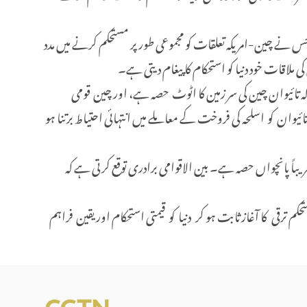
س نے چین-امریکہ تعلقات کو مجموعی طور پر مستحکم کرنے میں مدد
اقات خود دنیا کو استحکام کا پیغام دیتی ہے۔
 کہ تائیوان چین کی سر زمین کا اٹوٹ حصہ ہے، اور چین قومی
وان کو اسلحہ کی فروخت کے معاملے میں انتہائی احتیاط برتنا ہو
یباً پانچواں حصہ ہے۔ بین الاقوامی برادری توقع کرتی ہے کہ
 ترقی کا آغاز ثابت ہو کر دنیا کو قیمتی استحکام اور یقین فراہم