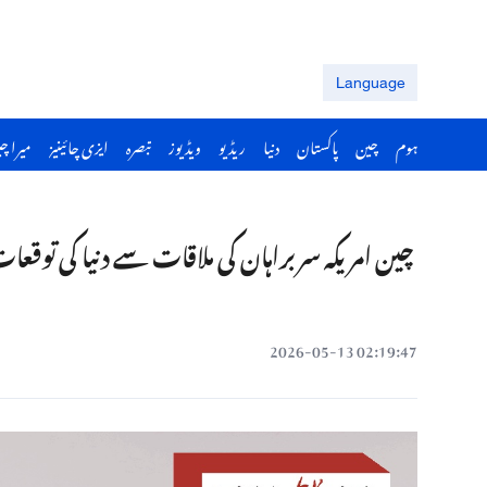
Language
ہوم
چین
پاکستان
دنیا
ریڈیو
ویڈیوز
تبصرہ
ایزی چائینیز
میرا چ
چین امریکہ سربراہان کی ملاقات سے دنیا کی توقعات 
02:19:47 2026-05-13