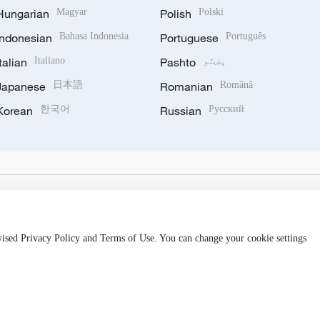
Hungarian
Magyar
Polish
Polski
Indonesian
Bahasa Indonesia
Portuguese
Português
پښتو
Pashto
Italiano
Italian
Japanese
日本語
Romanian
Română
Korean
한국어
Russian
Русский
evised Privacy Policy and Terms of Use. You can change your cookie settings
备 11010502050052号
Disinformation report hotline: 010-8506146