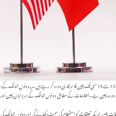
چین کے صدر شی جن پھنگ کی دعوت پر، امریکی صدر ڈونلڈ ٹرمپ 13 سے 15 مئی تک چین کا سرکاری دورہ 
 اور ساتھ ہی یہ امریکی صدر کا 9 سال بعد دوبارہ دورہ چین ہے۔اطلاعات کے مطابق دو نوں ممالک کے 
 ملاقات چین امریکہ تعلقات کو استحکام کی سمت دکھائے گی اور دونوں ممالک 