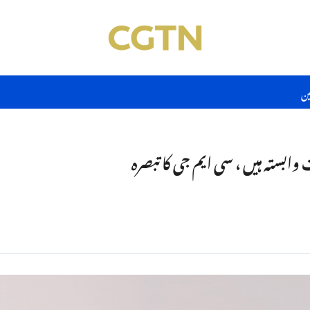
ین
وابستہ ہیں ، سی ایم جی کا تبصرہ