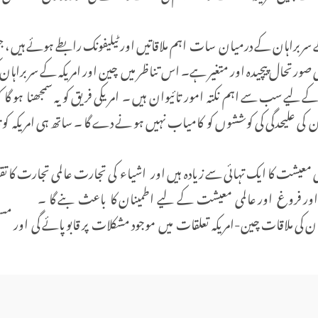
 سربراہان کے درمیان سات اہم ملاقاتیں اور ٹیلیفونک رابطے ہوئے ہیں ، ج
حال پیچیدہ اور متغیر ہے۔ اس تناظر میں چین اور امریکہ کے سربراہان کی مل
 کے لیے سب سے اہم نکتہ امور تائیوان ہیں ۔ امریکی فریق کو یہ سمجھنا ہو گا
 علیحدگی کی کوششوں کو کامیاب نہیں ہو نے دے گا ۔ ساتھ ہی امریکہ کو تائی
ی معیشت کا ایک تہائی سے زیادہ ہیں اور اشیاء کی تجارت عالمی تجارت کا تقر
م اور فروغ اور عالمی معیشت کے لیے اطمینان کا باعث بنے گا ۔
ان کی ملاقات چین-امریکہ تعلقات میں موجود مشکلات پر قابو پائے گی اور مستحکم