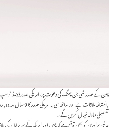
بالمشافہ ملاقات ہے
تفصیلی تبادلہ خیال کریں گے۔
عالمی برادری کو بھی توقع ہے کہ چین اور امریکہ کے سربراہان کی