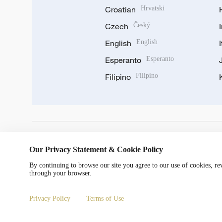
Croatian
Hrvatski
Czech
Český
English
English
Esperanto
Esperanto
Filipino
Filipino
DOWNLOAD OUR APP
Our Privacy Statement & Cookie Policy
By continuing to browse our site you agree to our use of cookies, r
through your browser.
Privacy Policy
Terms of Use
Copyright © 2024 CGTN.
京ICP备20000184号
京公网安