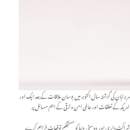
کر رہے ہیں ۔ یہ دونوں ممالک کے سربراہان کی گزشتہ سال اکتوبر میں بوسان ملاقات کے بعد ایک اور
سربراہان چین اور امریکہ کے تعلقات اور عالمی امن و ترقی کے اہم مسائل پر
کی شراکت دار ی اور دوستی دنیا کو مستحکم توقعات فراہم کرے