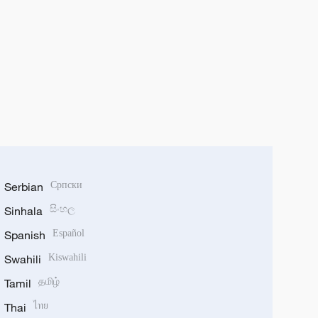
Serbian
Српски
Sinhala
සිංහල
Spanish
Español
Swahili
Kiswahili
Tamil
தமிழ்
Thai
ไทย