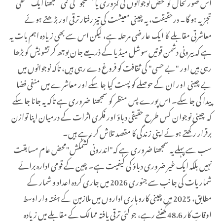
اس صورتحال کو محض نوجوانوں کی کمزوری یا جستجو کی کمی سمجھنا ایک سطحی
تجزیہ ہو گا۔ درحقیقت، یہ چینی معیشت کی تیز رفتار ترقی اور بڑھتے ہوئے
معاشرتی مقابلے کا ایک عارضی مرحلہ ہے، لیکن اس سے بھی زیادہ اہم بات یہ
ہے کہ بیرونی دشمن قوتیں سوشل میڈیا کے ذریعے جان بوجھ کر تشویش کو بڑھا
رہی ہیں اور "بے حسی" کی ثقافت کو فروغ دے رہی ہیں، تاکہ نوجوانوں میں
بے چینی اور ان کے حوصلے کو پست کیا جا سکے اور معاشرے میں منفی فضا
پیدا کی جا سکے۔ اس پورے پس منظر کو سمجھنا ضروری ہے تاکہ یہ جانا جا سکے
کہ چینی نوجوان کس طرح حقیقی دباؤ اور فکری اثرات کے درمیان اپنا توازن
برقرار رکھتے ہوئے اپنی زندگی کا مقصد تلاش کر رہے ہیں۔
سب سے پہلے یہ سمجھنا ضروری ہے کہ"اندرونی کشمکش"محض عام مسابقت
نہیں بلکہ ایک غیر ضروری دباؤ کی کیفیت ہے۔ چین کے قومی ادارہ برائے
شماریات کی جانب سے جنوری 2026 میں جاری کردہ اعداد و شمار کے
مطابق، 2025 میں چینی کاروباری اداروں میں ملازمین کے ہفتہ وار اوسط
اوقاتِ کار 48.6 گھنٹے رہے، جو کئی ترقی یافتہ ممالک کے مقابلے میں زیادہ