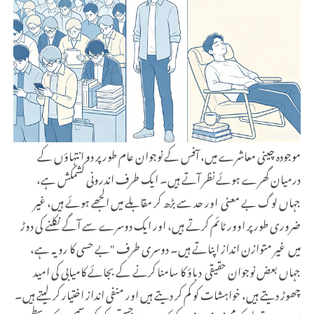
موجودہ چینی معاشرے میں، آفس کے نوجوان عام طور پر دو انتہاؤں کے
درمیان گھرے ہوئے نظر آتے ہیں۔ ایک طرف اندرونی کشمکش ہے،
جہاں لوگ بے معنی اور حد سے بڑھ کر مقابلے میں الجھے ہوئے ہیں، غیر
ضروری طور پر اوور ٹائم کرتے ہیں، اور ایک دوسرے سے آگے نکلنے کی دوڑ
میں غیر متوازن انداز اپناتے ہیں۔ دوسری طرف "بے حسی کا رویہ ہے،
جہاں بعض نوجوان حقیقی دباؤ کا سامنا کرنے کے بجائے کامیابی کی امید
چھوڑ دیتے ہیں، خواہشات کو کم کر دیتے ہیں اور منفی انداز اختیار کر لیتے ہیں۔