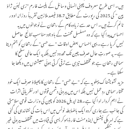
ہیں۔ اسی طرح معروف چینی انسانی وسائل کے پلیٹ فارم "زی لیئن ژاؤ
پین "
کی 2025 کی رپورٹ کے مطابق 38.7 فیصد ملازمین تقریباً روزانہ اوور
ٹائم کرتے ہیں۔ اس حد سے زیادہ کام کے رجحان نے نوجوانوں میں یہ
احساس پیدا کیا ہے کہ وہ مسلسل محنت کے باوجود مناسب نتائج حاصل
نہیں کر پا رہے۔ یہی احساس بعض اوقات "ے حسی"کے رجحان کو جنم دیتا
ہے۔ یہ صورتِ حال صرف چین تک محدود نہیں بلکہ یہ ایک عالمی سطح کا
سماجی رجحان ہے جو مختلف تیزی سے ترقی کرتی ہوئی معیشتوں میں دیکھا جا
سکتا ہے۔
مزید تشویشناک پہلو یہ ہے کہ "بے حسی" کے رجحان کا پھیلاؤ صرف ایک خود
مختار سماجی ردِعمل نہیں بلکہ اس میں بیرونی دشمن قوتوں اور نظریاتی اثرات
نے اہم کردار اد ا کیا ہے۔28 اپریل 2026 کو چین کی وزارت قومی سلامتی
کی جانب سے جاری کردہ ایک باضابطہ نوٹس میں اس بات کی نشاندہی کی گئی
ہے کہ امریکی نیشنل اینڈومنٹ فار ڈیموکریسی کی قیادت میں مختلف بیرونی غیر
سرکاری تنظیمیں اور میڈیا پلیٹ فارمز آن لائن مواد کے ذریعے ایسے تصورات