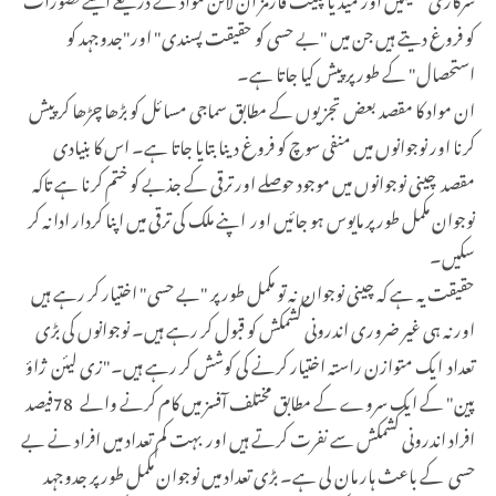
کو فروغ دیتے ہیں جن میں "بے حسی کو حقیقت پسندی" اور"جدوجہد کو
استحصال" کے طور پر پیش کیا جاتا ہے۔
ان مواد کا مقصد بعض تجزیوں کے مطابق سماجی مسائل کو بڑھا چڑھا کر پیش
کرنا اور نوجوانوں میں منفی سوچ کو فروغ دینا بتایا جاتا ہے۔ اس کا بنیادی
مقصد چینی نوجوانوں میں موجود حوصلے اور ترقی کے جذبے کو ختم کرنا ہے تاکہ
نوجوان مکمل طور پر مایوس ہو جائیں اور اپنے ملک کی ترقی میں اپنا کردار ادا نہ کر
سکیں۔
حقیقت یہ ہے کہ چینی نوجوان نہ تو مکمل طور پر "بے حسی" اختیار کر رہے ہیں
اور نہ ہی غیر ضروری اندرونی کشمکش کو قبول کر رہے ہیں۔ نوجوانوں کی بڑی
تعداد ایک متوازن راستہ اختیار کرنے کی کوشش کر رہے ہیں۔"زی لیئن ژاؤ
پین" کے ایک سروے کے مطابق مختلف آفسز میں کام کرنے والے
78
فیصد
افراد اندرونی کشمکش سے نفرت کرتے ہیں اور بہت کم تعداد میں افراد نے بے
حسی کے باعث ہار مان لی ہے۔ بڑی تعداد میں نوجوان مکمل طور پر جدوجہد