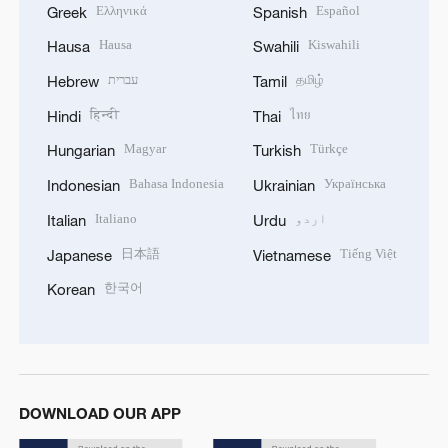
Ελληνικά
Español
Greek
Spanish
Hausa
Kiswahili
Hausa
Swahili
தமிழ்
עברית
Hebrew
Tamil
हिन्दी
ไทย
Hindi
Thai
Magyar
Türkçe
Hungarian
Turkish
Bahasa Indonesia
Українська
Indonesian
Ukrainian
اردو
Italiano
Italian
Urdu
日本語
Tiếng Việt
Japanese
Vietnamese
한국어
Korean
DOWNLOAD OUR APP