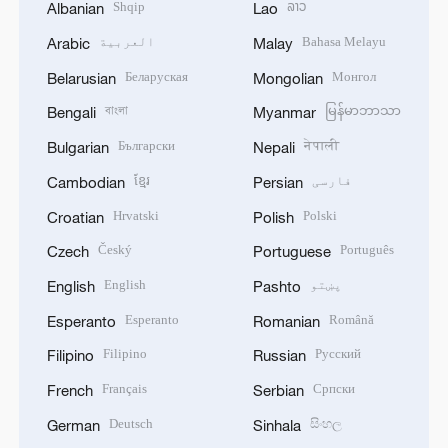
Shqip
ລາວ
Albanian
Lao
Bahasa Melayu
العربية
Arabic
Malay
Беларуская
Монгол
Belarusian
Mongolian
বাংলা
မြန်မာဘာသာ
Bengali
Myanmar
Български
नेपाली
Bulgarian
Nepali
فارسی
ខ្មែរ
Cambodian
Persian
Hrvatski
Polski
Croatian
Polish
Český
Português
Czech
Portuguese
پښتو
English
English
Pashto
Esperanto
Română
Esperanto
Romanian
Filipino
Русский
Filipino
Russian
Français
Српски
French
Serbian
Deutsch
සිංහල
German
Sinhala