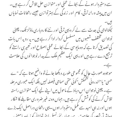
سے دستبردار ہونے کے بجائے عملی اور متوازن حل تلاش کر رہے ہیں۔
ان میں پیشہ ورانہ ترقی، کام اور زندگی کے بہتر توازن جیسے رجحانات نمایاں
ہیں۔
ٹیکنالوجی کی جدت سے لے کر دیہی ترقی اور نئے کاروباری ماڈلز تک، چینی
نوجوان مختلف شعبوں میں مسلسل کردار ادا کر رہے ہیں۔ یہ رویہ اس بات
کی تصدیق کرتا ہے کہ وہ مایوسی کے بجائے عملی اصلاح اور تعمیری راستے کو
ترجیح دے رہے ہیں اور یہی ایک عظیم ملک کے بیدار نوجوا نوں کی علامت
ہے۔
موجودہ صورتِ حال کو مجموعی طور پر دیکھا جائے تو واضح ہوتا ہے کہ "ے
حسی" یا"اندرونی کشمکش"کوئی حتمی سماجی فیصلہ نہیں بلکہ ایک عبوری مرحلہ
ہے۔ چینی نوجوان اس دباؤ کے ماحول میں اپنے لیے ایک متوازن راستہ
تلاش کرنے کی کوشش کر رہے ہیں، جہاں وہ نہ غیر ضروری مقابلے کا شکار
ہوں اور نہ ہی امید سے مکمل دستبردار ہوں۔یہی رجحان دراصل ایک بڑے
معاشرتی شعور کی علامت ہے، جہاں نئی نسل اپنی توانائی کو زیادہ بامعنی،