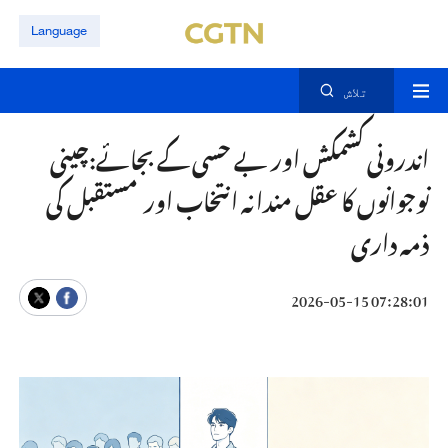
Language
تلاش
اندرونی کشمکش اور بے حسی کے بجائے:چینی
نوجوانوں کا عقل مندانہ انتخاب اور مستقبل کی
ذمہ داری
07:28:01 2026-05-15