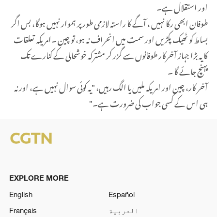
اور استقلال ہے۔
طوفان ابھی رکا نہیں ، آگے کا راستہ لازمی طور پر ہموار نہیں ہوگا، بس اگر
بساط کو ٹھیک پکڑیں اور سمت میں انحراف نہ ہو، تو چین ۔امریکہ تعلقات
کا یہ بڑا جہاز آخرکار طوفانوں سے گزر کر مشترکہ خوشحالی کے کنارے تک
پہنچ جائے گا ۔
آخر کار، چین اور امریکہ ملیں یا الگ رہیں، "یہ کوئی سوال نہیں ہے، اور نہ
ہی اس کے کسی جواب کی ضرورت ہے۔
"
EXPLORE MORE
English
Español
العربية
Français