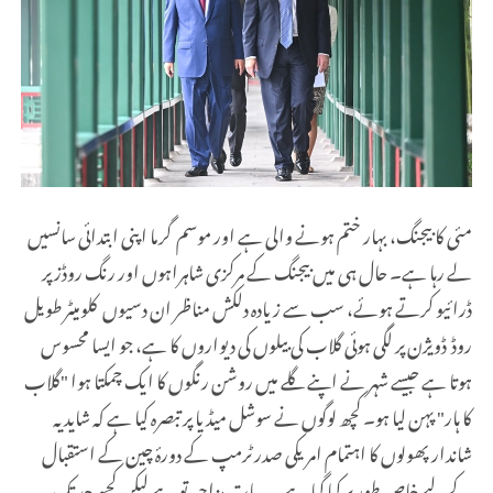
مئی کا بیجنگ، بہار ختم ہونے والی ہے اور موسم گرما اپنی ابتدائی سانسیں
لے رہا ہے۔ حال ہی میں بیجنگ کے مرکزی شاہراہوں اور رنگ روڈز پر
ڈرائیو کرتے ہوئے، سب سے زیادہ دلکش مناظر ان دسیوں کلومیٹر طویل
روڈ ڈویژن پر لگی ہوئی گلاب کی بیلوں کی دیواروں کا ہے، جو ایسا محسوس
ہوتا ہے جیسے شہر نے اپنے گلے میں روشن رنگوں کا ایک چمکتا ہوا "گلاب
کا ہار" پہن لیا ہو۔ کچھ لوگوں نے سوشل میڈیا پر تبصرہ کیا ہے کہ شاید یہ
شاندار پھولوں کا اہتمام امریکی صدر ٹرمپ کے دورۂ چین کے استقبال
کے لیے خاص طور پر کیا گیا ہے۔ یہ بات مزاحیہ تو ہے لیکن کچھ حد تک