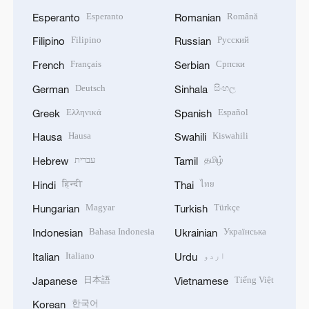
Esperanto
Română
Esperanto
Romanian
Filipino
Русский
Filipino
Russian
Français
Српски
French
Serbian
Deutsch
සිංහල
German
Sinhala
Ελληνικά
Español
Greek
Spanish
Hausa
Kiswahili
Hausa
Swahili
தமிழ்
עברית
Hebrew
Tamil
हिन्दी
ไทย
Hindi
Thai
Magyar
Türkçe
Hungarian
Turkish
Bahasa Indonesia
Українська
Indonesian
Ukrainian
اردو
Italiano
Italian
Urdu
日本語
Tiếng Việt
Japanese
Vietnamese
한국어
Korean