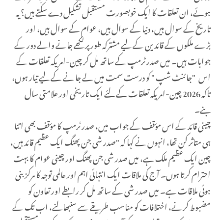
ہوئے، ان تعلقات کا ایک خوبصورت مستقبل تشکیل دے سکتے ہیں؟ یہ
تاریخ کے سوال ہیں، دنیا کے سوال ہیں، عوام کے سوال ہیں، اور
بڑے ملکوں کے قائدین کے لیے مشترکہ طور پر لکھے جانے والے دور کے
جوابات ہیں۔ میں صدر ٹرمپ کے ساتھ مل کر چین-امریکہ تعلقات کے
اس "جائنٹ شپ " کو درست سمت میں لے جا نے کے لیے تیار ہوں،
تاکہ 2026 چین-امریکہ تعلقات کے لئے ایک تاریخی اور علامتی سال
بنے۔
چینی قائد کے اس مؤقف کے جواب میں، صدر ٹرمپ کا مؤقف بھی اتنا
ہی متاثر کن تھا، انہوں نے کہا کہ "صدر شی جن پھنگ ایک عظیم قائد ہیں،
چین ایک عظیم ملک ہے، میں صدر شی جن پھنگ اور چینی عوام کا بہت
احترام کرتا ہوں۔ آج کی ملاقات ایک انتہائی اہم اور عالمی توجہ کا مرکز بنی
ہوئی ملاقات ہے۔ میں صدر شی کے ساتھ مل کر رابطے اور تعاون کو
مضبوط کرنے، اختلافات کو مناسب طریقے سے سنبھالنے، اب تک کے