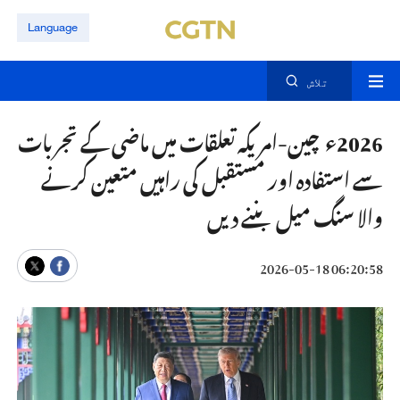
Language
تلاش
2026ء چین-امریکہ تعلقات میں ماضی کے تجربات
سے استفادہ اور مستقبل کی راہیں متعین کرنے
والا سنگ میل بننے دیں
06:20:58 2026-05-18