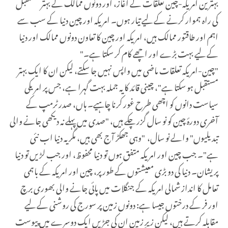
بہترین امریکہ-چین تعلقات کے آغاز، اور دونوں ممالک کے بہتر مستقبل
کی راہ ہموار کرنے کے لیے تیار ہوں۔ امریکہ اور چین دنیا کے سب سے
اہم اور طاقتور ممالک ہیں، امریکہ اور چین کا تعاون دونوں ممالک اور دنیا
کے لیے بہت بڑے اور اچھے کام کر سکتا ہے۔
"
"
چین-امریکہ تعلقات ماضی میں واپس نہیں جا سکتے، لیکن ان کا ایک بہتر
مستقبل ہو سکتا ہے"، چینی قائد کا یہ جملہ بہت گہرا ہے، جس پر امریکی
سیاست دانوں کو اچھی طرح غور کرنا چاہیے۔ ہاں، صدر ٹرمپ کے
آخری دورۂ چین کو نو سال گزر چکے ہیں، "صدی میں پہلے نہ دیکھی جانے والی
تبدیلیوں" والے نو سال، "وہی جھکڑ آج بھی ہیں، مگر یہ دنیا اب نئی
ہے"۔ جب چین اور امریکہ متفق ہوں تو دنیا محفوظ، اور جب لڑیں تو دنیا
پریشان۔ دنیا کی دو بڑی معیشتوں کے طور پر، چین اور امریکہ کے باہمی
تعامل کا انداز شمالی امریکہ کے جنگلات میں پائی جانے والی بھوری برچ
اور فر کے درختوں جیسا ہے: دونوں زمین پر سورج کی روشنی کے لیے
مقابلہ کرتے ہیں، لیکن زیرِ زمین ان کی جڑیں ایک دوسرے میں پیوست