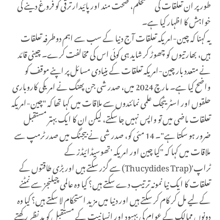
طور پر ان تعلقات کی مستحکم، صحت مند اور پائیدار ترقی کو فروغ دینے کی
خواہش کا اظہار کیا ہے۔
یہ کہنا کہ چین-امریکہ تعلقات آج دنیا کے سب سے اہم دوطرفہ تعلقات
ہیں، بھارتیوں کو چھوڑ کر شاید ہی کوئی اس کی مخالفت کرے۔ چینی قائد
نے متعدد بار چین-امریکہ تعلقات کے بنیادی مسائل پر اپنے موقف کو
واضح کیا ہے۔ مارچ 2024 میں، صدر شی جن پھنگ نے امریکی کاروباری
حلقوں اور اسٹریٹجک علمی نمائندوں سے ملاقات میں کہا تھا کہ "چین-امریکہ
تعلقات ماضی میں تو واپس نہیں جا سکتے، لیکن ان کا ایک بہتر مستقبل
ضرور ہو سکتا ہے"۔ 14 مئی کو، صدر شی نے بیجنگ میں صدر ٹرمپ سے
ملاقات میں کہا کہ "کیا چین اور امریکہ 'تھوسیڈائیڈز کے
ٹراپ
'
(Thucydides Trap)
سے گزر سکتے ہیں اور بڑی طاقتوں کے
تعلقات کا ایک نیا نمونہ ترتیب دے سکتے ہیں؟ کیا وہ عالمی چیلنجز سے نمٹنے
کے لیے مل کر کام کر سکتے ہیں اور دنیا میں مزید استحکام لا سکتے ہیں؟ کیا وہ
دونوں ممالک کے عوام کی بہبود اور انسانیت کے مستقبل کو مدِ نظر رکھتے