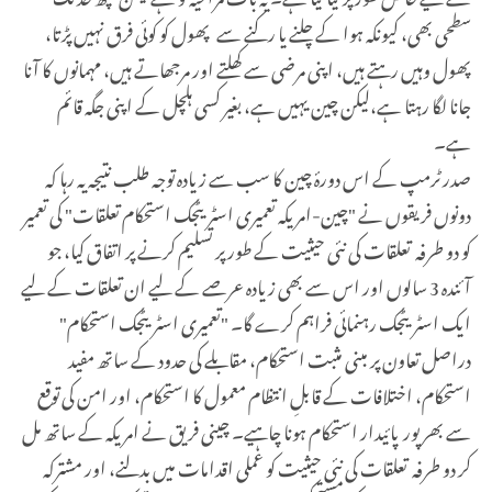
سطحی بھی، کیونکہ ہوا کے چلنے یا رکنے سے پھول کو کوئی فرق نہیں پڑتا،
پھول وہیں رہتے ہیں، اپنی مرضی سے کھلتے اور مرجھاتے ہیں، مہمانوں کا آنا
جانا لگا رہتا ہے،لیکن چین یہیں ہے، بغیر کسی ہلچل کے اپنی جگہ قائم
ہے۔
صدر ٹرمپ کے اس دورۂ چین کا سب سے زیادہ توجہ طلب نتیجہ یہ رہا کہ
دونوں فریقوں نے "چین-امریکہ تعمیری اسٹریٹجک استحکام تعلقات" کی تعمیر
کو دو طرفہ تعلقات کی نئی حیثیت کے طور پر تسلیم کرنے پر اتفاق کیا، جو
آئندہ 3 سالوں اور اس سے بھی زیادہ عرصے کے لیے ان تعلقات کے لیے
ایک اسٹریٹجک رہنمائی فراہم کرے گا۔ "تعمیری اسٹریٹجک استحکام"
دراصل تعاون پر مبنی مثبت استحکام، مقابلے کی حدود کے ساتھ مفید
استحکام، اختلافات کے قابلِ انتظام معمول کا استحکام، اور امن کی توقع
سے بھرپور پائیدار استحکام ہونا چاہیے۔ چینی فریق نے امریکہ کے ساتھ مل
کر دو طرفہ تعلقات کی نئی حیثیت کو عملی اقدامات میں بدلنے، اور مشترکہ