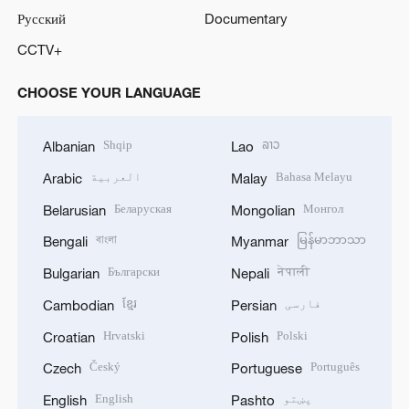
Русский
Documentary
CCTV+
CHOOSE YOUR LANGUAGE
Shqip
ລາວ
Albanian
Lao
Bahasa Melayu
العربية
Arabic
Malay
Беларуская
Монгол
Belarusian
Mongolian
বাংলা
မြန်မာဘာသာ
Bengali
Myanmar
Български
नेपाली
Bulgarian
Nepali
فارسی
ខ្មែរ
Cambodian
Persian
Hrvatski
Polski
Croatian
Polish
Český
Português
Czech
Portuguese
پښتو
English
English
Pashto