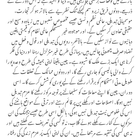
ذریعے، دونوں فریق زیرو سم گیمکے تنگ نظریے سے بالا تر ہو کر تجارت،
موسمیاتی تبدیلی، عالمی نظم و نسق جیسے مخصوص شعبوں میں زیادہ وسیع اور
حقیقی تعاون کر سکیں گے، اور موجودہ غیر مستحکم عالمی نظام کو قیمتی یقین
دہانیوں سے نواز سکیں گے۔ بالآخر، رویوں کی تبدیلی اور قول و فعل میں
تضاد صرف چھوٹی چالیں ہیں، پہاڑ کی طرح غیر متزلزل رہنا اور دنیا کی فکر
کرنا ہی ایک بڑے ملک کا شیوہ ہے۔ چین یقیناً اپنی ہمیشہ کی طرح وعدہ پورا
کرنے والی پالیسی کو جاری رکھے گا، اور دونوں ممالک کے تعلقات کے
طویل مدتی استحکام کو برقرار رکھنے کے لیے پوری کوشش کرے گا۔ اسی
دوران، چین کا اپنے معاملات کو سنبھالنے پر توجہ مرکوز رکھنے کا عزم تبدیل
نہیں ہوگا، اصلاحات اور کھلے پن پر قائم رہنے اور ترقی کے مواقع بانٹنے کی
اس کی خلوص نیت تبدیل نہیں ہوگی، بالکل اسی طرح جیسے بیجنگ کی ان
سڑکوں کے کنارے کھلے ہوئے گلاب، نہ تو کسی کی تعریف سے کھلتے ہیں اور
نہ ہی کسی کی تنقید سے مرجھاتے ہیں، ان کی اپنی ایک پُر عزم زندگی کی رفتار