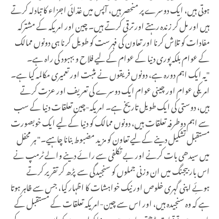
ہوتی ہیں، ایک دوسرے پر منحصر ہیں، آپس میں غذائی اجزاء کا تبادلہ کرتے
ہیں اور مل کر زندہ رہتے اور ترقی کرتے ہیں۔ چین اور امریکہ کے مشترکہ
مفادات کو تلاش کرنا اور تعاون کی فہرست کو طویل کرنا ہی دونوں ممالک
کے عوام بلکہ پوری دنیا کے عوام کے لیے فلاح و بہبود کی راہ ہے۔
"
یہ ایک اہم دورہ ہے، دونوں فریقوں نے مثبت اور تعمیری مکالمہ کیا ہے۔
امریکی عوام اور چینی عوام ایک دوسرے کی تعریف اور عزت کرتے
ہیں، دوستی کی ایک طویل تاریخ ہے۔ امریکہ-چین تعلقات دنیا کے سب
سے اہم دوطرفہ تعلقات ہیں، دونوں ممالک کو دنیا کے لیے ایک خوبصورت
مستقبل تشکیل دینے کے لیے تعاون کو مزید مضبوط بنانا چاہیے۔" ہر محفل
میں سیدھی بات کرنے اور بے تکلفی سے رائے دینے والے ٹرمپ نے
اس بار بیجنگ میں ان وزنی جملوں کو سنجیدگی سے پڑھ کر تقریر کرتے
ہوئِے اپنی گہری خلوص اور نیک خواہشات کا اظہار کیا، جس سے ظاہر ہوتا
ہے کہ وہ سنجیدہ ہیں، اور اس سے چین-امریکہ تعلقات کے مستقبل کے
بارے میں توقعات بڑھتی جا رہی ہیں۔ دنیا کو امید ہے کہ اس دورے کے