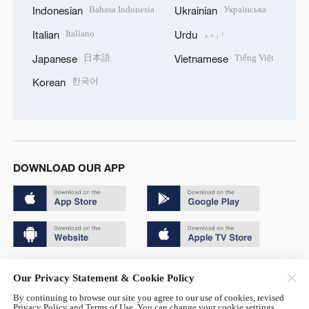
Bahasa Indonesia
Українська
Indonesian
Ukrainian
اردو
Italiano
Italian
Urdu
日本語
Tiếng Việt
Japanese
Vietnamese
한국어
Korean
DOWNLOAD OUR APP
Copyright © 2024 CGTN.
Our Privacy Statement & Cookie Policy
京ICP备20000184号
By continuing to browse our site you agree to our use of cookies, revised
Privacy Policy and Terms of Use. You can change your cookie settings