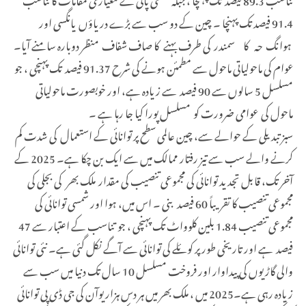
91.4 فیصد تک پہنچا ۔ چین کے دو سب سے بڑے دریاؤں یانگسی اور
ہوانگ حہ کا سمندر کی طرف بہنے کا صاف شفاف منظر دوبارہ سامنے آیا۔
عوام کی ماحولیاتی ماحول سے مطمئن ہونے کی شرح 91.37 فیصد تک پہنچی ، جو
مسلسل 5 سالوں سے 90 فیصد سے زیادہ ہے، اور خوبصورت ماحولیاتی
ماحول کی عوامی ضرورت کو مسلسل پورا کیا جا رہا ہے ۔
سبز تبدیلی کے حوالے سے، چین عالمی سطح پر توانائی کے استعمال کی شدت کم
کرنے والے سب سے تیز رفتار ممالک میں سے ایک بن چکا ہے۔ 2025 کے
آخر تک، قابل تجدید توانائی کی مجموعی تنصیب کی مقدار ملک بھر کی بجلی کی
مجموعی تنصیب کا تقریباً 60 فیصد بنی ۔ اس میں، ہوا اور شمسی توانائی کی
مجموعی تنصیب 1.84 بلین کلوواٹ تک پہنچی ، جو تناسب کے اعتبار سے 47
فیصد ہے اور تاریخی طور پر کوئلے کی توانائی سے آگے نکل گئی ہے۔ نئی توانائی
والی گاڑیوں کی پیداوار اور فروخت مسلسل 10 سال تک دنیا میں سب سے
زیادہ رہی ہے۔2025 میں ، ملک بھر میں ہر دس ہزار یوآن کی جی ڈی پی توانائی