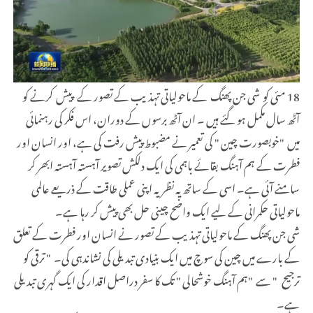
18 مئی کو
شی جن پھنگ کے ماحولیاتی تہذیب کے تصور کے پیش کرنے کو
آٹھ سال مکمل ہو گئے ہیں ۔ ان آٹھ برسوں کے دوران، اس فکر کی رہنمائی
میں "خوبصورت چین " کی تعمیر نے مضبوط پیش رفت کی ہے، اور انسان اور
فطرت کے ہم آہنگ بقائے باہمی کی ایک دلکش تصویر آہستہ آہستہ ابھر کر
سامنے آئی ہے۔ اسی کے ساتھ یہ نظریہ اپنی عملی طاقت کے ذریعے عالمی
ماحولیاتی حکمرانی کے لیے ایک واضح چینی حل بھی پیش کر رہا ہے۔
شی جن پھنگ کے ماحولیاتی تہذیب کے تصور نے انسان اور فطرت کے تعلق
کے بارے میں چین کی سوچ میں ایک بنیادی تبدیلی کی نشاندہی کی۔ " ترقی کو
ترجیح " سے "ہم آہنگ خوشحالی " تک کا سفر دراصل اقدار کی ایک گہری تبدیلی
ہے۔