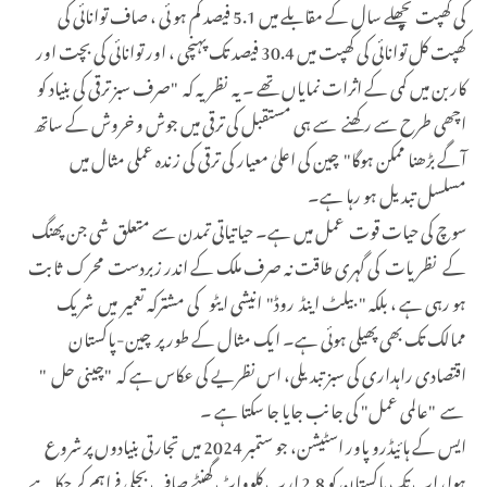
کی کھپت پچھلے سال کے مقابلے میں 5.1 فیصد کم ہو ئی ، صاف توانائی کی
کھپت کل توانائی کی کھپت میں 30.4 فیصد تک پہنچی ، اور توانائی کی بچت اور
کاربن میں کمی کے اثرات نمایاں تھے ۔ یہ نظریہ کہ "صرف سبز ترقی کی بنیاد کو
اچھی طرح سے رکھنے سے ہی مستقبل کی ترقی میں جوش و خروش کے ساتھ
آگے بڑھنا ممکن ہوگا" چین کی اعلیٰ معیار کی ترقی کی زندہ عملی مثال میں
مسلسل تبدیل ہو رہا ہے۔
سوچ کی حیات قوت عمل میں ہے۔ حیاتیاتی تمدن سے متعلق شی جن پھنگ
کے نظریات کی گہری طاقت نہ صرف ملک کے اندر زبردست محرک ثابت
ہو رہی ہے ، بلکہ " بیلٹ اینڈ روڈ" انیشی ایٹو کی مشترکہ تعمیر میں شریک
ممالک تک بھی پھیلی ہوئی ہے۔ ایک مثال کے طور پر چین-پاکستان
اقتصادی راہداری کی سبز تبدیلی، اس نظریے کی عکاس ہے کہ "چینی حل "
سے "عالمی عمل" کی جانب جایا جا سکتا ہے ۔
ایس کے ہائیڈرو پاور اسٹیشن، جو ستمبر 2024 میں تجارتی بنیادوں پر شروع
ہوا، اب تک پاکستان کو 2.8 ارب کلوواٹ گھنٹے صاف بجلی فراہم کر چکا ہے