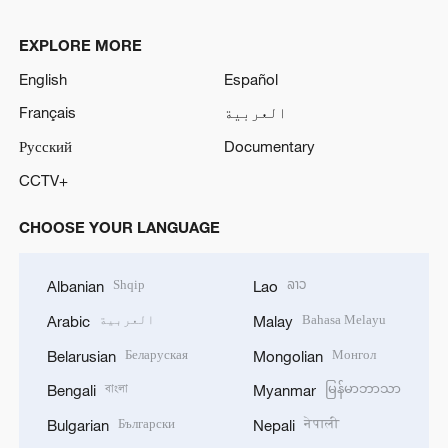
EXPLORE MORE
English
Español
العربية
Français
Русский
Documentary
CCTV+
CHOOSE YOUR LANGUAGE
Shqip
ລາວ
Albanian
Lao
Bahasa Melayu
العربية
Arabic
Malay
Беларуская
Монгол
Belarusian
Mongolian
বাংলা
မြန်မာဘာသာ
Bengali
Myanmar
Български
नेपाली
Bulgarian
Nepali