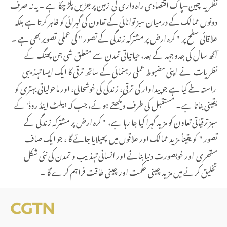
نظریہ چین –پاک اقتصادی راہ داری کی زمین پر جڑیں پکڑ چکا ہے ۔ یہ نہ صرف
دونوں ممالک کے درمیان سبز توانائی کے تعاون کی گہرائی کو ظاہر کرتا ہے بلکہ
علاقائی سطح پر " کرہ ارض پر مشترکہ زندگی کے تصور " کی عملی تصویر بھی ہے ۔
آٹھ سال کی جدوجہد کے بعد، حیاتیاتی تمدن سے متعلق شی جن پھنگ کے
نظریات نے اپنی مضبوط عملی رہنمائی کے ساتھ ترقی کا ایک ایسا تہذیبی
راستہ طے کیا ہے جو پیداوار کی ترقی، زندگی کی خوشحالی، اور ماحولیاتی بہتری کو
یقینی بناتا ہے۔ مستقبل کی طرف دیکھتے ہوئے، جب کہ 'بیلٹ اینڈ روڈ' کے
سبز ترقیاتی تعاون کو مزید گہرا کیا جا رہا ہے، " کرہ ارض پر مشترکہ زندگی کے
تصور " کو یقیناً مزید ممالک اور علاقوں میں پھیلایا جائے گا ، جو ایک صاف
ستھری اور خوبصورت دنیا بنانے اور انسانی تہذیب و تمدن کی نئی شکل
تخلیق کرنے میں مزید چینی حکمت اور چینی طاقت فراہم کرے گا ۔