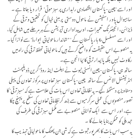
اور اسے 'چین-پاکستان اقتصادی راہداری پر سبز موتی' قرار دیا جاتا ہے ۔
ساہیوال پاور اسٹیشن نے ماحول دوستی پر مبنی خیال کو تحقیق و ترقی کے
ڈیزائن، انجینئرنگ تعمیرات، اور پیداواری آپریشن کے ہر مرحلے میں شامل کیا،
اور اسے مسلسل 6 بار پاکستان کے ' "شاندار ماحولیاتی ایوارڈ' سے نوازا گیا۔
یہ منصوبے اس حقیقت کو واضح کرتے ہیں کہ ماحولیاتی تحفظ ترقی کی راہ میں
رکاوٹ نہیں بلکہ پائیدار ترقی کا نیا انجن ہے۔
ساتھ ہی، پاکستان-چین انسٹی ٹیوٹ نے 'بیلٹ اینڈ روڈ' گرین ڈویلپمنٹ
انٹرنیشنل الائنس کے ساتھ چین-پاکستان سبز تعاون پر مرکوز تعاون کی پہلی
دستاویز پر دستخط کیے۔ یہ نظاماتی تعاون اس بات کی علامت ہے کہ 'سبز ترقی' کا
تصور منصوبوں کی عملی سرگرمیوں سے بڑھ کر نظاماتی تعاون کی سطح پر پہنچ چکا
ہے، اور اس سے ایک توانائی منصوبے سے مکمل سبز ترقی کی طرف کی
تبدیلی کو ممکن بنایا جائے گا ۔
یہ سب اس بات کا بھرپور ثبوت ہے کہ شی جن پھنگ کا ماحولیاتی تہذیب کا