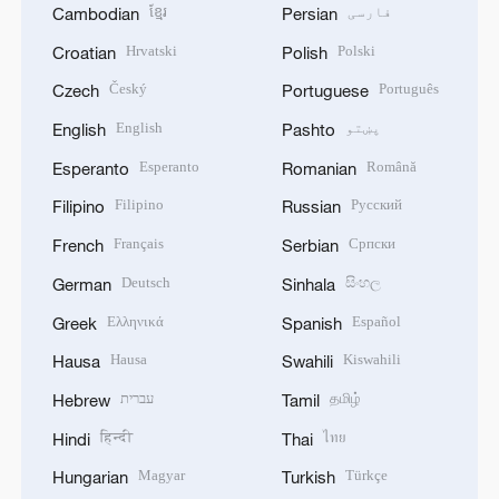
فارسی
ខ្មែរ
Cambodian
Persian
Hrvatski
Polski
Croatian
Polish
Český
Português
Czech
Portuguese
پښتو
English
English
Pashto
Esperanto
Română
Esperanto
Romanian
Filipino
Русский
Filipino
Russian
Français
Српски
French
Serbian
Deutsch
සිංහල
German
Sinhala
Ελληνικά
Español
Greek
Spanish
Hausa
Kiswahili
Hausa
Swahili
தமிழ்
עברית
Hebrew
Tamil
हिन्दी
ไทย
Hindi
Thai
Magyar
Türkçe
Hungarian
Turkish