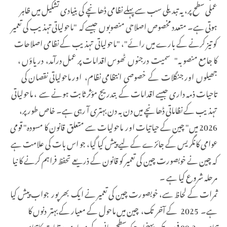
عملی سطح پر، یہ تبدیلی سب سے پہلے نظامی ڈھانچے کی بنیادی تشکیل میں ظاہر
ہوتی ہے۔ متعدد مخصوص اصلاحی منصوبوں جیسے کہ "ماحولیاتی تہذیب کی تعمیر
کو تیز کرنے کے بارے میں رائے"، "ماحولیاتی تہذیب کے نظامی اصلاحات
کا جامع منصوبہ" سمیت درجنوں ٹھوس اقدامات پر عمل درآمد، دریاؤں ،
جھیلوں اور جنگلات کے خصوصی انتظامی نظام، اور ماحولیاتی نقصان کی
تاحیات ذمہ داری جیسے اقدامات کے بتدریج مؤثر ثابت ہونے سے ، ماحولیاتی
تہذیب کے نظاماتی ڈھانچے میں دن بہ دن بہتری آ رہی ہے۔ خاص طور پر،
2026 میں" چین کے حیاتیات اور ماحولیات سے متعلق قانون کا مسودہ" قومی
عوامی کانگریس کے جائزے کے لیے پیش کیا گیا، جو اس بات کی علامت ہے
کہ چین نے خوبصورت چین کی تعمیر کو قانون کے ذریعے تحفظ فراہم کرنے کا نیا
مرحلہ شروع کیا ہے ۔
ثمرات کے لحاظ سے، خوبصورت چین کی تعمیر نے ایک بھرپور جواب پیش کیا
ہے۔ 2025 کے آخر تک، چین میں ماحول کے معیار کے بہتر دنوں کا
تناسب 89.3 فیصد تک پہنچا ، جبکہ سطحی پانی کے معیاری مقامات کا تناسب