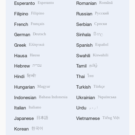
Esperanto
Română
Esperanto
Romanian
Filipino
Русский
Filipino
Russian
Français
Српски
French
Serbian
Deutsch
සිංහල
German
Sinhala
Ελληνικά
Español
Greek
Spanish
Hausa
Kiswahili
Hausa
Swahili
தமிழ்
עברית
Hebrew
Tamil
हिन्दी
ไทย
Hindi
Thai
Magyar
Türkçe
Hungarian
Turkish
Bahasa Indonesia
Українська
Indonesian
Ukrainian
اردو
Italiano
Italian
Urdu
日本語
Tiếng Việt
Japanese
Vietnamese
한국어
Korean