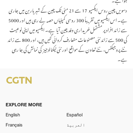
دسویں چین روس ایکسپو 17 سے 21 مئی تک چین کے شہر ہاربن میں جاری
ہے۔ اس ایکسپو میں تقریباً 300 روسی کمپنیاں حصہ لے رہی ہیں اور 5000
سے زائد افراد پر مشتمل خریداری وفد چین آیا ہے۔ ایکسپو میں اپنی نوعیت
کی 500 سے زائد نئی مصنوعات متعارف کروائی گئیں ہیں، اور 800 سے زائد
نئے پروجیکٹس، نئے تعاون کے مواقع اور نئی ٹیکنالوجیز کی نمائش کی جا رہی
ہے۔
EXPLORE MORE
English
Español
العربية
Français