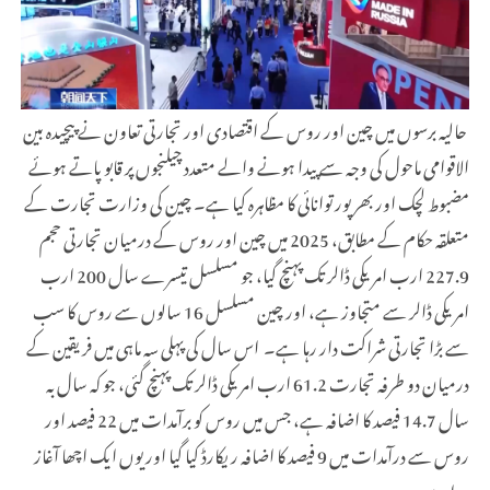
حالیہ برسوں میں چین اور روس کے اقتصادی اور تجارتی تعاون نے پیچیدہ بین
الاقوامی ماحول کی وجہ سے پیدا ہونے والے متعدد چیلنجوں پر قابو پاتے ہوئے
مضبوط لچک اور بھرپور توانائی کا مظاہرہ کیا ہے۔ چین کی وزارت تجارت کے
متعلقہ حکام کے مطابق، 2025 میں چین اور روس کے درمیان تجارتی حجم
227.9 ارب امریکی ڈالر تک پہنچ گیا، جو مسلسل تیسرے سال 200 ارب
امریکی ڈالر سے متجاوز ہے، اور چین مسلسل 16 سالوں سے روس کا سب
سے بڑا تجارتی شراکت دار رہا ہے۔ اس سال کی پہلی سہ ماہی میں فریقین کے
درمیان دو طرفہ تجارت 61.2 ارب امریکی ڈالر تک پہنچ گئی، جو کہ سال بہ
سال 14.7 فیصد کا اضافہ ہے، جس میں روس کو برآمدات میں 22 فیصد اور
روس سے درآمدات میں 9 فیصد کا اضافہ ریکارڈ کیا گیا اور یوں ایک اچھا آغاز
ہوا ہے۔