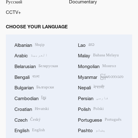
Русский
Documentary
CCTV+
CHOOSE YOUR LANGUAGE
Shqip
ລາວ
Albanian
Lao
Bahasa Melayu
العربية
Arabic
Malay
Беларуская
Монгол
Belarusian
Mongolian
বাংলা
မြန်မာဘာသာ
Bengali
Myanmar
Български
नेपाली
Bulgarian
Nepali
فارسی
ខ្មែរ
Cambodian
Persian
Hrvatski
Polski
Croatian
Polish
Český
Português
Czech
Portuguese
پښتو
English
English
Pashto