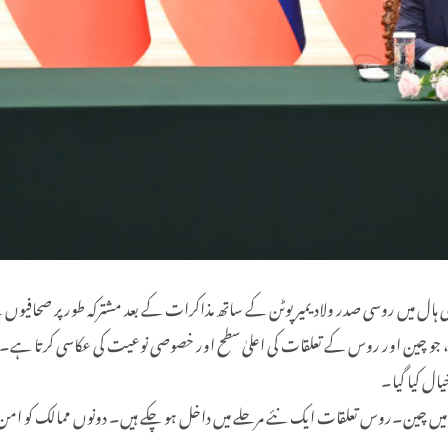
ے کہا کہ یہ صدر پوٹن کا 25واں دورۂ چین ہے، جو چین اور روس کے تعلقات کی اعلیٰ سطح اور خصوصی نوعیت 
یال کیا گیا۔
 میں چین۔روس تعلقات ایک نئے مرحلے میں داخل ہو چکے ہیں۔ دونوں ممالک کو امن، ت