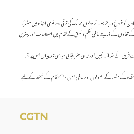
ن کو فروغ دیتے ہوئے دونوں ممالک کی ترقی اور قومی احیاء میں مشترکہ
ار کے تعاون کے ذریعے عالمی نظم و نسق کے نظام میں اصلاحات اور بہتری
 فریق کے خلاف نہیں اور نہ ہی جغرافیائی سیاسی تبدیلیاں اس پر اثر
 متحدہ کے منشور کے اصولوں اور عالمی امن و استحکام کے تحفظ کے لیے