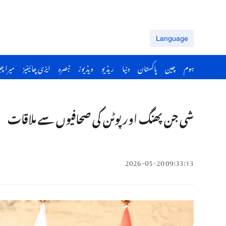
Language
ہوم
چین
پاکستان
دنیا
ریڈیو
ویڈیوز
تبصرہ
ایزی چائینیز
میرا چ
شی جن پھنگ اور پوٹن کی صحافیوں سے ملاقات
09:33:13 2026-05-20