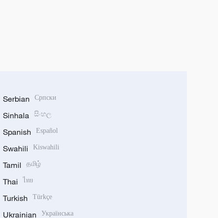
Serbian
Српски
Sinhala
සිංහල
Spanish
Español
Swahili
Kiswahili
Tamil
தமிழ்
Thai
ไทย
Turkish
Türkçe
Ukrainian
Українська