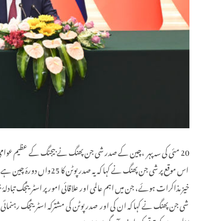
20 مئی کی سہ پہر ،چین کے صدر شی جن پھنگ نے بیجنگ کے عظیم عوامی ہال میں روسی صدر ولادیمیر پوٹن کے ساتھ مذاکرات کے بعد مشترکہ طور پر صحافیوں سے ملاقات کی۔
اس موقع پر شی جن پھنگ ن
خیز مذاکرات ہوئے، جن میں اہم عالمی اور علاقائی امور پر اسٹریٹجک تبادلۂ خ
شی جن پھنگ نے کہا کہ ان کی اور صدر پوٹن کی مشترکہ اسٹریٹجک رہنمائی