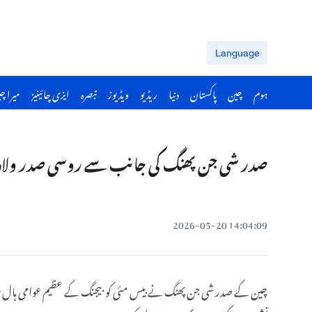
Language
ہوم
چین
پاکستان
دنیا
ریڈیو
ویڈیوز
تبصرہ
ایزی چائینیز
میرا چ
صدر شی جن پھنگ کی جانب سے روسی صدر ولادیمی
14:04:09 2026-05-20
چین کے صدر شی جن پھنگ نے بیس مئی کو بیجنگ کے عظیم عوامی ہال میں