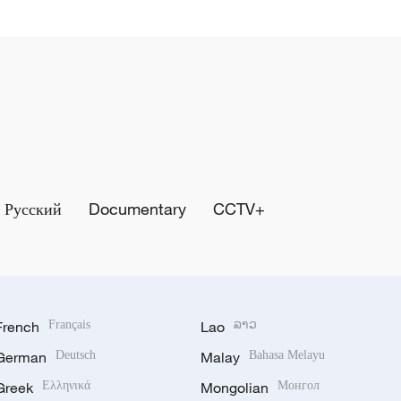
Русский
Documentary
CCTV+
French
Français
Lao
ລາວ
German
Deutsch
Malay
Bahasa Melayu
Greek
Ελληνικά
Mongolian
Монгол