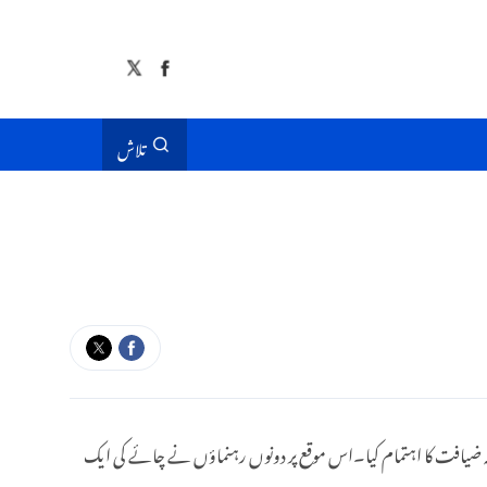
تلاش
 ضیافت کا اہتمام کیا۔اس موقع پر دونوں رہنماؤں نے چائے کی ایک