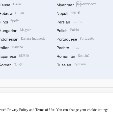
Hausa
Hausa
Myanmar
မြန်မာဘာသာ
नेपाली
Nepali
עברית
Hebrew
فارسی
Persian
हिन्दी
Hindi
Hungarian
Magyar
Polish
Polski
Indonesian
Bahasa Indonesia
Portuguese
Português
پښتو
Pashto
Italiano
Italian
Japanese
日本語
Romanian
Română
Korean
한국어
Russian
Русский
evised Privacy Policy and Terms of Use. You can change your cookie settings