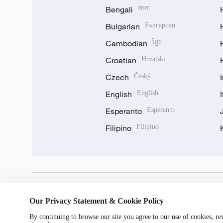
Bengali
বাংলা
Bulgarian
Български
Cambodian
ខ្មែរ
Croatian
Hrvatski
Czech
Český
English
English
Esperanto
Esperanto
Filipino
Filipino
DOWNLOAD OUR APP
Our Privacy Statement & Cookie Policy
By continuing to browse our site you agree to our use of cookies, r