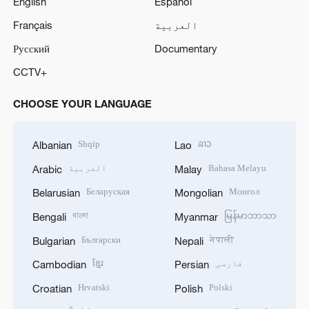
English
Español
العربية
Français
Русский
Documentary
CCTV+
CHOOSE YOUR LANGUAGE
Shqip
ລາວ
Albanian
Lao
Bahasa Melayu
العربية
Arabic
Malay
Беларуская
Монгол
Belarusian
Mongolian
বাংলা
မြန်မာဘာသာ
Bengali
Myanmar
Български
नेपाली
Bulgarian
Nepali
فارسی
ខ្មែរ
Cambodian
Persian
Hrvatski
Polski
Croatian
Polish