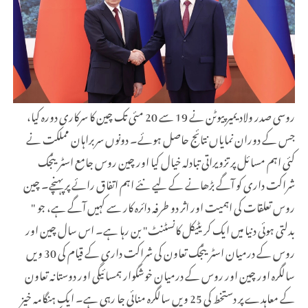
روسی صدر ولادیمیر پیوٹن نے 19 سے 20 مئی تک چین کا سرکاری دورہ کیا،
جس کے دوران نمایاں نتائج حاصل ہوئے۔ دونوں سربراہان مملکت نے
کئی اہم مسائل پر تزویراتی تبادلہ خیال کیا اور چین روس جامع اسٹریٹجک
شراکت داری کو آگے بڑھانے کے لیے نئے اہم اتفاق رائے پر پہنچے۔ چین
روس تعلقات کی اہمیت اور اثر دو طرفہ دائرہ کار سے کہیں آگے ہے، جو "
بدلتی ہوئی دنیا میں ایک کریٹیکل کانسٹنٹ" بن رہا ہے۔ اس سال چین اور
روس کے درمیان اسٹریٹجک تعاون کی شراکت داری کے قیام کی 30 ویں
سالگرہ اور چین اور روس کے درمیان خوشگوار ہمسائیگی اور دوستانہ تعاون
کے معاہدے پر دستخط کی 25 ویں سالگرہ منائی جا رہی ہے۔ ایک ہنگامہ خیز