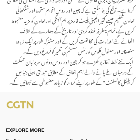
کرتا ہے۔ توقع کی جا سکتی ہے کہ چین اور روس اقوام متحدہ اور شنگھائی
تعاون تنظیم جیسے کثیر الجہتی پلیٹ فارمز پر ہم آہنگی اور تعاون کو مزید مضبوط
کریں گے، تمام یکطرفہ غنڈہ گردی اور تاریخ کے دھارے کے خلاف
اٹھائے گئے اقدامات کی مخالفت کریں گے اور مشترکہ طور پر ایک زیادہ
منصفانہ اور معقول گلوبل گورننس سسٹم کی تعمیر کو فروغ دیں گے۔
ایک نئے نقطہ آغاز پر کھڑے ہو کر چین اور روس دونوں سربراہان مملکت
کے درمیان طے پانے والے اہم اتفاق کے مطابق "بدلتی ہوئی دنیا میں
کریٹیکل کانسٹنٹ" کے طور پر اپنے کردار کو زیادہ مضبوطی سے نبھائیں گے۔
EXPLORE MORE