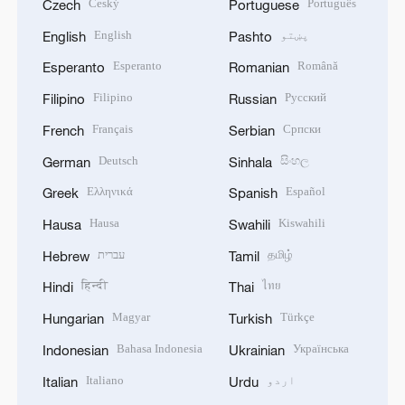
Český
Português
Czech
Portuguese
پښتو
English
English
Pashto
Esperanto
Română
Esperanto
Romanian
Filipino
Русский
Filipino
Russian
Français
Српски
French
Serbian
Deutsch
සිංහල
German
Sinhala
Ελληνικά
Español
Greek
Spanish
Hausa
Kiswahili
Hausa
Swahili
தமிழ்
עברית
Hebrew
Tamil
हिन्दी
ไทย
Hindi
Thai
Magyar
Türkçe
Hungarian
Turkish
Bahasa Indonesia
Українська
Indonesian
Ukrainian
اردو
Italiano
Italian
Urdu