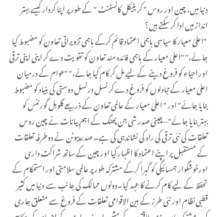
دنیا میں، چین اور روس " کریٹیکل کانسٹنٹ " کے طور پر اپنا کردار کیسے بہتر
انداز میں ادا کر سکتے ہیں؟
"اعلیٰ معیار کا سیاسی باہمی اعتماد قائم کرکے باہمی تزویراتی تعاون کو مضبوط کیا
جائے،" "اعلیٰ معیار کے باہمی فائدہ مند تعاون کو تقویت دے کر اپنی اپنی ترقی
اور احیاء کو فروغ دینے کے لیے مل کر کام کیا جائے،" "عوام کے درمیان
اعلیٰ معیار کے تبادلوں کو فروغ دے کر نسل درنسل دوستی کی بنیاد کو مضبوط
بنایا جائے" اور " اعلیٰ معیار کے عالمی تعاون کے ذریعے گلوبل گورننس کو
بہتربنایا جائے"—چینی صدر شی جن پھنگ کے اہم بیانات نے چین روس
تعلقات کی نئی ترقی کی راہ کی نشاندہی کی ہے۔ صدر پیوٹن نے دوطرفہ تعلقات
کے مستقبل پر اپنے اعتماد کا اظہار کیا اور چین کے ساتھ شراکت داری
اورخوشگوار ہمسائیگی کو گہرا کرکے مشترکہ طور پر عالمی سلامتی اور استحکام کے
تحفظ کے لیے کام کرنے کا عہد کیا۔دونوں ممالک کی جانب سے دنیا میں کثیر
قطبی نظام اور نئی طرز کے بین الاقوامی تعلقات کے فروغ سے متعلق جاری
کردہ مشترکہ بیان، بڑی طاقتوں کے مشن اور ذمہ داری کے احساس کی عکاسی