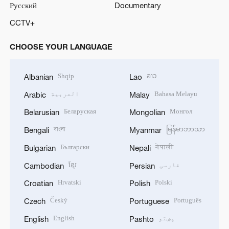
Русский
Documentary
CCTV+
CHOOSE YOUR LANGUAGE
Shqip
ລາວ
Albanian
Lao
Bahasa Melayu
العربية
Arabic
Malay
Беларуская
Монгол
Belarusian
Mongolian
বাংলা
မြန်မာဘာသာ
Bengali
Myanmar
Български
नेपाली
Bulgarian
Nepali
فارسی
ខ្មែរ
Cambodian
Persian
Hrvatski
Polski
Croatian
Polish
Český
Português
Czech
Portuguese
پښتو
English
English
Pashto