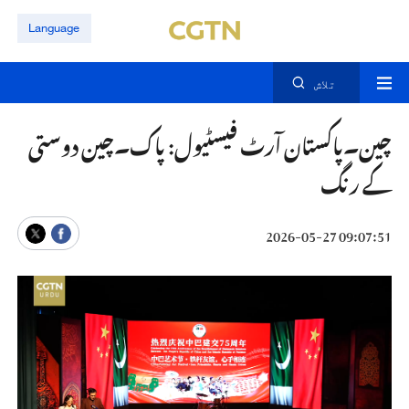
Language
تلاش
چین۔پاکستان آرٹ فیسٹیول: پاک۔چین دوستی
کے رنگ
09:07:51 2026-05-27