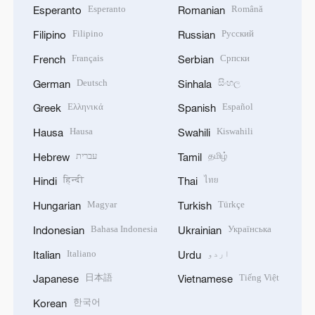
Esperanto
Română
Esperanto
Romanian
Filipino
Русский
Filipino
Russian
Français
Српски
French
Serbian
Deutsch
සිංහල
German
Sinhala
Ελληνικά
Español
Greek
Spanish
Hausa
Kiswahili
Hausa
Swahili
தமிழ்
עברית
Hebrew
Tamil
हिन्दी
ไทย
Hindi
Thai
Magyar
Türkçe
Hungarian
Turkish
Bahasa Indonesia
Українська
Indonesian
Ukrainian
اردو
Italiano
Italian
Urdu
日本語
Tiếng Việt
Japanese
Vietnamese
한국어
Korean