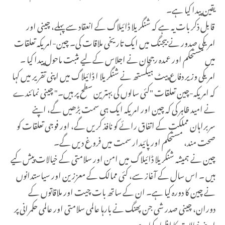
یقین پیدا کیا ہے۔
قابل ذکر بات یہ ہے کہ شنگریلا ڈائیلاگ کے انعقاد سے پہلے، چینی اور
امریکی صدور نے بیجنگ میں ایک تاریخی ملاقات کی۔ چین-امریکہ تعلقات
میں مستحکم اور عمدہ رجحان نے اجلاس کے لیے مثبت ماحول پیدا کیا ۔
امریکی وزیر دفاع پیٹ ہیگستھ نے شنگریلا ا ڈائیلاگ میں اپنی تقریر میں کہا
کہ امریکہ-چین تعلقات "کئی سالوں کی بہترین سطح پر ہیں۔" چینی نمائندے
نے امید ظاہر کی کہ چین اور امریکہ ایک ہی سمت بڑھیں گے، اپنے
سربراہان مملکت کے اتفاق رائے کو نافذ کریں گے، اور فوجی تعلقات کو
صحت مند، مستحکم اور پائیدار سمت میں فروغ دیں گے۔
چین نے ہمیشہ شنگریلا ڈائیلاگ میں امن اور سلامتی کے خیالات پیش کیے
ہیں ۔ اس سال کے آغاز سے، کئی ممالک کے معززین اور سیاستدانوں
نے چین کا دورہ کیا ہے۔ ان کے ساتھ بات چیت اور ملاقاتوں کے
دوران، چینی صدر شی جن پھنگ نے بارہا عالمی سلامتی اور عالمی حکمرانی پر
اپنے خیالات کا اظہار کیا ہے ۔