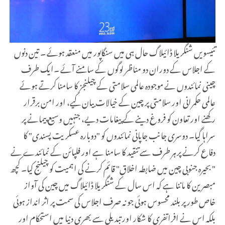
تئیسویں شنگریلا ڈائیلاگ حال ہی میں سنگاپور میں منعقد ہوئے ۔ تین دنوں
کے اجلاس کے دوران دو مناظر لوگوں کے سامنے آئے ۔ایک طرف
چینی نمائندوں نے موجودہ عالمی سلامتی کے چیلنجز کا سامنا کرتے ہوئے
عالمی حکمرانی اور سلامتی پر چین کے خیالات بیان کیے، اور امن برقرار
رکھنے اور تعاون کو فروغ دینے کے پیغامات دیے، جنہیں وسیع پیمانے پر
سراہا گیا۔ دوسری جانب جاپانی نمائندوں کو "دوبارہ عسکریت پسندی" کا
دفاع کرنے پر ہر طرف سے تنقید کا سامنا ہے اور فلپائن کے نمائندے نے
" بحیرہ جنوبی چین میں ضابطہ اخلاق" قائم کرنے کی اہمیت کو چیلنج کیا۔ کچھ
مبصرین کا ماننا ہے کہ اس سال کے شنگریلا ڈائیلاگ میں چین کی آواز
خاص طور پر بلند محسوس ہوئی جو نہ صرف اجلاس کی سمت پر اثر انداز ہوئی
بلکہ اس نے افراتفری کا شکار اور تبدیلی سے بھری دنیا میں استحکام اور