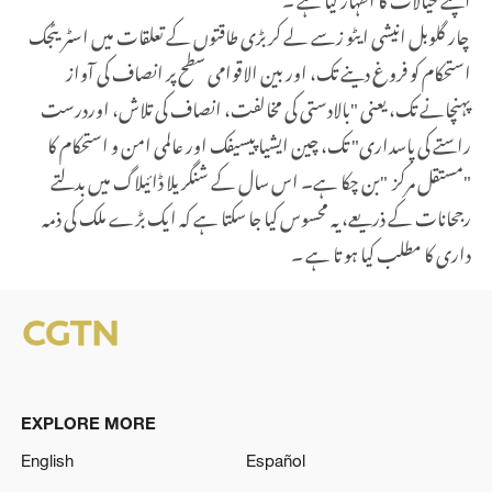
چار گلوبل انیشی ایٹو زسے لے کر بڑی طاقتوں کے تعلقات میں اسٹریٹجک
استحکام کو فروغ دینے تک، اور بین الاقوامی سطح پر انصاف کی آواز
پہنچانے تک، یعنی "بالادستی کی مخالفت، انصاف کی تلاش، اوردرست
راستے کی پاسداری" تک، چین ایشیا پیسیفک اور عالمی امن و استحکام کا
"
مستقل مرکز
"
بن چکا ہے۔ اس سال کے شنگریلا ڈائیلاگ میں بدلتے
رجحانات کے ذریعے، یہ محسوس کیا جا سکتا ہے کہ ایک بڑے ملک کی ذمہ
داری کا مطلب کیا ہو تا ہے ۔
EXPLORE MORE
English
Español