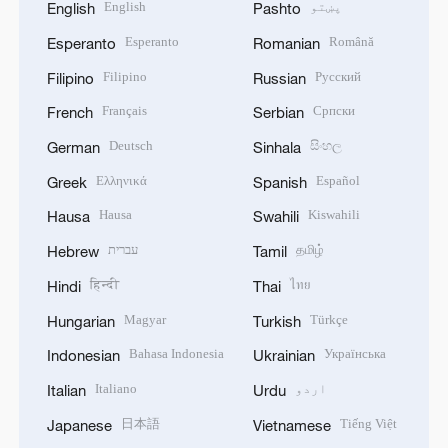
پښتو
English
English
Pashto
Esperanto
Română
Esperanto
Romanian
Filipino
Русский
Filipino
Russian
Français
Српски
French
Serbian
Deutsch
සිංහල
German
Sinhala
Ελληνικά
Español
Greek
Spanish
Hausa
Kiswahili
Hausa
Swahili
தமிழ்
עברית
Hebrew
Tamil
हिन्दी
ไทย
Hindi
Thai
Magyar
Türkçe
Hungarian
Turkish
Bahasa Indonesia
Українська
Indonesian
Ukrainian
اردو
Italiano
Italian
Urdu
日本語
Tiếng Việt
Japanese
Vietnamese