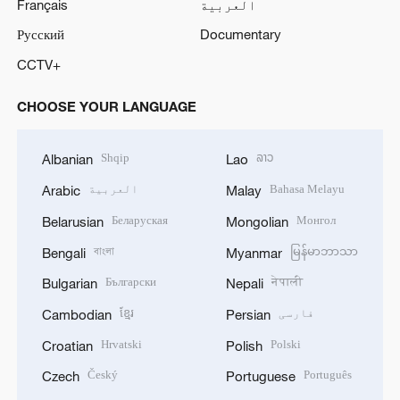
العربية
Français
Русский
Documentary
CCTV+
CHOOSE YOUR LANGUAGE
Shqip
ລາວ
Albanian
Lao
Bahasa Melayu
العربية
Arabic
Malay
Беларуская
Монгол
Belarusian
Mongolian
বাংলা
မြန်မာဘာသာ
Bengali
Myanmar
Български
नेपाली
Bulgarian
Nepali
فارسی
ខ្មែរ
Cambodian
Persian
Hrvatski
Polski
Croatian
Polish
Český
Português
Czech
Portuguese