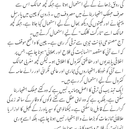
کی رونق بڑھانے کے لیے استعمال ہوتا ہے جبکہ کچھ ممالک اس سے
صرف مہلک ہتھیار بنانے میں مصروف ہیں ۔ ڈرون کو چین میں پارسل
پہنچانے اور کھیتوں کی دیکھ بھال کے لیے استعمال کیا جاتا ہے، جبکہ کچھ
ممالک اسے "ٹارگٹ کلنگ" کے لیے استعمال کرتے ہیں۔
آج مصنوعی ذہانت
تیزی سے ترقی کر رہی ہے۔ چین کا واضح موقف ہے
کہ اے آئی کا مقصد "انسانیت کی فلاح اور بھلائی" ہونا چاہیے، جس پر
اخلاقی پابندیوں اور حفاظتی کنٹرول کا اطلاق ہو۔ لیکن کچھ مغربی ممالک
اے آئی کو خودکار ہتھیاروں کی تیاری اور عالمی نگرانی اور رائے عامہ کے
کنٹرول کے لیے استعمال کر رہے ہیں۔
ایک تہذیب کی ترقی کا اصل پیمانہ یہ نہیں ہے کہ وہ کتنے مہلک ہتھیار بنا
سکتی ہے، بلکہ یہ ہے کہ وہ اپنی عقل سے کتنے لوگوں کو وقار کے ساتھ زندگی
گزارنے کے قابل بنا سکتی ہے۔ ٹیکنالوجی کو سپر پاورز کے کھیل کا اوزار یا
علاقائی تنازعات کو بڑھانے والا ہتھیار نہیں ہونا چاہیے، بلکہ اسے پوری
انسانیت کی فلاح و بہبود کا ذریعہ ہونا چاہیے۔