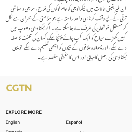
ان غیر یقینی حالات میں، ٹیکنالوجی کو عام لوگوں کی فلاح، سماجی و معاشی
ترقی کے لیے وقف کرنا ہی واحد راستہ ہے جو سلامتی کے بحران سے نکل
کر مستقل خوشحالی کی طرف لے جا سکتا ہے۔ اگر ٹیکنالوجی دھوپ میں
کہیں کھڑے سیاح کو ایک کپ چائے پہنچا سکے، کسان کی محنت کا صلہ
دے سکے، اور پسماندہ علاقوں کے بچوں کو اچھی تعلیم دے سکے، تو یہی
ٹیکنالوجی کی اصل کامیابی اور اس کا حقیقی مقصد ہے۔
EXPLORE MORE
English
Español
العربية
Français