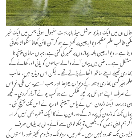
حال ہی میں ایک ویڈیو سوشل میڈیا پر بہت مقبول ہوئی جس میں ایک غیر
ملکی طالب علم عظیم دیوارِ چین پر کھڑے ہو کر آن لائن کھانا منگواتا دکھائی
دیتا ہے ۔ دیوار چین بلند پہاڑوں پر تعمیر کی گئی ہے، جہاں سامان پہنچانا
مشکل ہے۔ ماضی میں یہاں آنے والے سیاحوں کو پانی اور کھانے کے
بھاری تھیلے اپنے ساتھ اٹھانے پڑتے تھے۔ لیکن اس ویڈیو میں، طالب
علم بغیر کسی بھاری بوجھ کے دیوار پر چڑھا اور جب اسے پیاس لگی، تو اس
نے صرف اپنے موبائل پر کچھ کلکس سے دو کپ چائے آرڈر کر دی ۔ کچھ
ہی دیر بعد، ایک ڈرون اس کے پاس آ پہنچا اور چائے اس تک پہنچ گئی ۔
یہاں تک کہ ڈرون کی پرواز کے دوران چائے کا ایک قطرہ بھی نہیں گرا۔
اگر ہم اپنی زندگی کو دیکھیں،تو ٹیکنالوجی سے آنے والی تبدیلیاں صرف
ڈلیوری تک محدود نہیں رہیں۔ گھر میں، روبوٹک ویکیوم کلینر خود راستوں کی