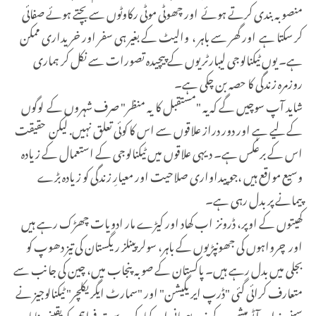
منصوبہ بندی کرتے ہوئے اور چھوٹی موٹی رکاوٹوں سے بچتے ہوئے صفائی
کر سکتا ہے اور گھر سے باہر ، والیٹ کے بغیر ہی سفر اور خریداری ممکن
ہے۔ یوں ٹیکنالوجی لیبارٹریوں کے پیچیدہ تصورات سے نکل کر ہماری
روزمرہ زندگی کا حصہ بن چکی ہے۔
شاید آپ سوچیں گے کہ یہ "مستقبل کا یہ منظر" صرف شہروں کے لوگوں
کے لیے ہے اور دور دراز علاقوں سے اس کا کوئی تعلق نہیں
.
لیکن حقیقت
اس کے برعکس ہے۔ دیہی علاقوں میں ٹیکنالوجی کے استعمال کے زیادہ
وسیع مواقع ہیں ،جو پیداواری صلاحیت اور معیارِ زندگی کو زیادہ بڑے
پیمانے پر بدل رہی ہے۔
کھیتوں کے اوپر، ڈرونز اب کھاد اور کیڑے مار ادویات چھڑک رہے ہیں
اور چرواہوں کی جھونپڑیوں کے باہر، سولر پینلز ریگستان کی تیز دھوپ کو
بجلی میں بدل رہے ہیں۔ پاکستان کے صوبہ پنجاب میں، چین کی جانب سے
متعارف کرائی گئی "ڈرپ ایریگیشن" اور "سمارٹ ایگریکلچر" ٹیکنالوجیز نے
سینسرز اور آٹومیشن کے ذریعے پانی اور کھاد کی درست فراہمی کو یقینی بنایا