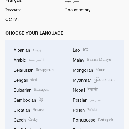
Русский
Documentary
CCTV+
CHOOSE YOUR LANGUAGE
Shqip
ລາວ
Albanian
Lao
Bahasa Melayu
العربية
Arabic
Malay
Беларуская
Монгол
Belarusian
Mongolian
বাংলা
မြန်မာဘာသာ
Bengali
Myanmar
Български
नेपाली
Bulgarian
Nepali
فارسی
ខ្មែរ
Cambodian
Persian
Hrvatski
Polski
Croatian
Polish
Český
Português
Czech
Portuguese