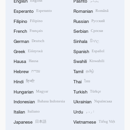
پښتو
English
English
Pashto
Esperanto
Română
Esperanto
Romanian
Filipino
Русский
Filipino
Russian
Français
Српски
French
Serbian
Deutsch
සිංහල
German
Sinhala
Ελληνικά
Español
Greek
Spanish
Hausa
Kiswahili
Hausa
Swahili
தமிழ்
עברית
Hebrew
Tamil
हिन्दी
ไทย
Hindi
Thai
Magyar
Türkçe
Hungarian
Turkish
Bahasa Indonesia
Українська
Indonesian
Ukrainian
اردو
Italiano
Italian
Urdu
日本語
Tiếng Việt
Japanese
Vietnamese