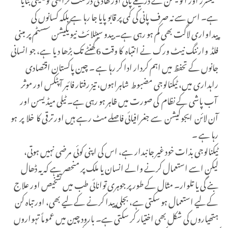
ہے۔ اس سے نہ صرف پانی کی کمی پر قابو پایا جا رہا ہے بلکہ کسانوں کی
پیداواری لاگت بھی کم ہو رہی ہے۔ بیدو سیٹلائٹ نیویگیشن سسٹم پر مبنی
فلڈ وارننگ نیٹ ورک نے انتباہ کا وقت 6 گھنٹے تک بڑھا دیا ہے، جو انسانی
جانوں کے تحفظ میں اہم کردار ادا کر رہا ہے ۔ چین پاکستان اقتصادی
راہداری میں، ٹیکنالوجی مضبوط شاہراہوں، تیز رفتار فائبر آپٹکس اور موثر
آب پاشی کے نظام کی صورت میں ظاہر ہو رہی ہے۔ ٹیلی میڈیسن اور
آن لائن ایجوکیشن سے جغرافیائی فاصلے مٹ رہے ہیں اور ترقی کا خلا پر ہو
رہا ہے ۔
ٹیکنالوجی بذات خود غیر جانبدار ہے، اس کی اپنی کوئی مرضی نہیں ہوتی،
لیکن اسے استعمال کرنے والے انسان یا ملک پر منحصر ہے کہ یہ ڈھال
بنے گی یا تلوار۔ مثال کے طور پر جوہری توانائی طب میں تشخیص اور علاج
کے لیے استعمال ہو سکتی ہے، بجلی پیدا کرنے کے لیے بھی، اور تباہ کن
ہتھیاروں کی شکل بھی اختیار کر سکتی ہے۔ بارود چین میں عموماً تہواروں