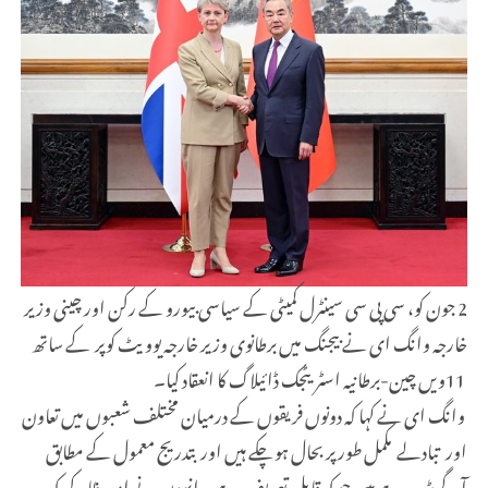
2 جون کو، سی پی سی سینٹرل کمیٹی کے سیاسی بیورو کے رکن اور چینی وزیر
خارجہ وانگ ای نے بیجنگ میں برطانوی وزیر خارجہ یوویٹ کوپر کے ساتھ
11ویں چین-برطانیہ اسٹریٹجک ڈائیلاگ کا انعقاد کیا۔
وانگ ای نے کہا کہ دونوں فریقوں کے درمیان مختلف شعبوں میں تعاون
اور تبادلے مکمل طور پر بحال ہو چکے ہیں اور بتدریج معمول کے مطابق
آگے بڑھ رہے ہیں جو کہ قابل تعریف ہے۔ انہوں نے امید ظاہر کی کہ