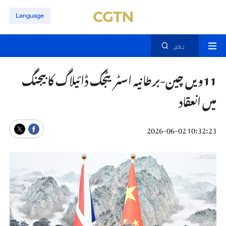
Language
تلاش
11ویں چین-برطانیہ اسٹریٹجک ڈائیلاگ کا بیجنگ
میں انعقاد
10:32:23 2026-06-02