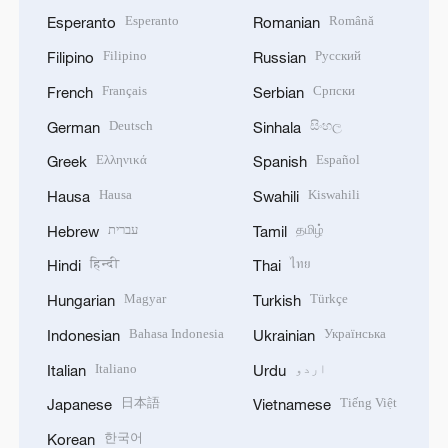
Esperanto
Română
Esperanto
Romanian
Filipino
Русский
Filipino
Russian
Français
Српски
French
Serbian
Deutsch
සිංහල
German
Sinhala
Ελληνικά
Español
Greek
Spanish
Hausa
Kiswahili
Hausa
Swahili
தமிழ்
עברית
Hebrew
Tamil
हिन्दी
ไทย
Hindi
Thai
Magyar
Türkçe
Hungarian
Turkish
Bahasa Indonesia
Українська
Indonesian
Ukrainian
اردو
Italiano
Italian
Urdu
日本語
Tiếng Việt
Japanese
Vietnamese
한국어
Korean