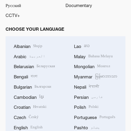
Русский
Documentary
CCTV+
CHOOSE YOUR LANGUAGE
Shqip
ລາວ
Albanian
Lao
Bahasa Melayu
العربية
Arabic
Malay
Беларуская
Монгол
Belarusian
Mongolian
বাংলা
မြန်မာဘာသာ
Bengali
Myanmar
Български
नेपाली
Bulgarian
Nepali
فارسی
ខ្មែរ
Cambodian
Persian
Hrvatski
Polski
Croatian
Polish
Český
Português
Czech
Portuguese
پښتو
English
English
Pashto