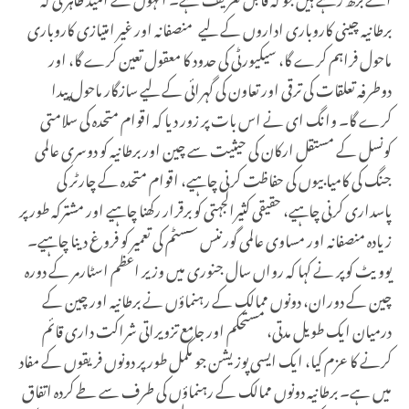
برطانیہ چینی کاروباری اداروں کے لیے منصفانہ اور غیر امتیازی کاروباری
ماحول فراہم کرے گا، سیکیورٹی کی حدود کا معقول تعین کرے گا، اور
دوطرفہ تعلقات کی ترقی اور تعاون کی گہرائی کے لیے سازگار ماحول پیدا
کرے گا۔ وانگ ای نے اس بات پر زور دیا کہ اقوام متحدہ کی سلامتی
کونسل کے مستقل ارکان کی حیثیت سے چین اور برطانیہ کو دوسری عالمی
جنگ کی کامیابیوں کی حفاظت کرنی چاہیے، اقوام متحدہ کے چارٹر کی
پاسداری کرنی چاہیے، حقیقی کثیرالجہتی کو برقرار رکھنا چاہیے اور مشترکہ طور پر
زیادہ منصفانہ اور مساوی عالمی گورننس سسٹم کی تعمیر کو فروغ دینا چاہیے۔
یوویٹ کوپر نے کہا کہ رواں سال جنوری میں وزیر اعظم اسٹارمر کے دورہ
چین کے دوران، دونوں ممالک کے رہنماؤں نے برطانیہ اور چین کے
درمیان ایک طویل مدتی، مستحکم اور جامع تزویراتی شراکت داری قائم
کرنے کا عزم کیا، ایک ایسی پوزیشن جو مکمل طور پر دونوں فریقوں کے مفاد
میں ہے۔ برطانیہ دونوں ممالک کے رہنماؤں کی طرف سے طے کردہ اتفاق