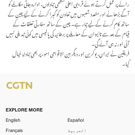
رائے پر عمل کرتے ہوئے قریبی اعلیٰ سطحی تبادلوں، ادارہ جاتی مکالمے کو
آگے بڑھانے اور متعدد شعبوں میں تعاون کو گہرا کرنے کے لیے چین کے
ساتھ کام کرنے کے لیے تیار ہے۔ چین کے ساتھ سفارتی تعلقات کے
قیام کے بعد سے تائیوان کے معاملے پر برطانیہ کی پالیسی میں کوئی تبدیلی نہیں
آئی اور نہ ہی آئے گی۔
فریقین نے ایران، یوکرین اور دیگر بین الاقوامی امور پر بھی تبادلۂ خیال
کیا۔
EXPLORE MORE
English
Español
العربية
Français